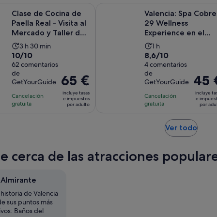
Se a
ocina de Paella Real - Visita al Mercado y Taller de Sangría
Valencia: Spa Cobre 29 Wellness E
30 minutos
Clase de Cocina de
Valencia: Spa Cobre
Paella Real - Visita al
29 Wellness
Mercado y Taller de
Experience en el
Sangría
Hotel Meliá
La
La
3 h 30 min
1 h
10.0
8.6
10/10
8,6/10
duración
duración
sobre
62 comentarios
sobre
4 comentarios
de
de
de
de
10
10
la
la
El
65 €
El
45 
GetYourGuide
GetYourGuide
con
con
actividad
actividad
precio
precio
incluye tasas
incluye ta
62
4
Cancelación
es
Cancelación
es
es
es
e impuestos
e impues
gratuita
gratuita
comentarios
comentarios
por adulto
por adu
de
de
de
de
3 horas
1 hora
65 €
45 €
y
Se
por
Ver todo
por
abre
30 minutos
adulto
adulto
en
te cerca de las atracciones popular
una
pest
nuev
 Almirante
historia de Valencia
e sus puntos más
ivos: Baños del