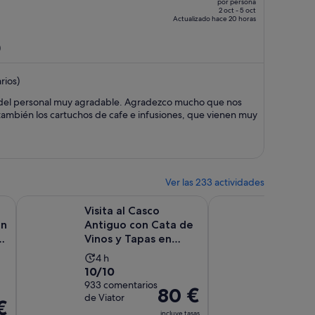
por persona
era
2 oct - 5 oct
Actualizado hace 20 horas
de
654 €,
)
ahora
es
rios)
de
496 €
to del personal muy agradable. Agradezco mucho que nos
por
también los cartuchos de cafe e infusiones, que vienen muy
persona
Ver las 233 actividades
re en una pestaña nueva
Se abre en una pestaña nu
Vela con Opción Puesta de Sol y DJ
Visita al Casco Antiguo con Cata de Vinos y Tapas en Espacio
Valencia: Visita a la 
Visita al Casco
Valenci
on
Antiguo con Cata de
Catedr
l
Vinos y Tapas en
y Lonj
Espacio Histórico del
La
La
4 h
3 h o
...
10.0
9.8
10/10
9,8/10
duración
dura
sobre
933 comentarios
sobre
170 com
de
de
El
80 €
de Viator
de
10
10
la
la
€
precio
GetYou
incluye tasas