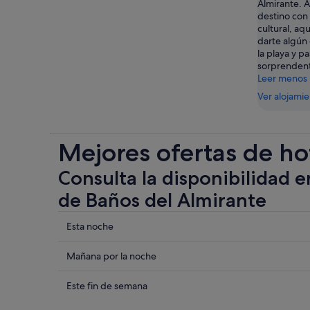
Almirante. 
destino con 
cultural, aq
darte algún
la playa y p
sorprendent
Leer menos
Ver alojami
Mejores ofertas de ho
Consulta la disponibilidad e
de Baños del Almirante
Comprueba
Esta noche
los
precios
Comprueba
Mañana por la noche
cerca
los
de
precios
Comprueba
Este fin de semana
Baños
cerca
los