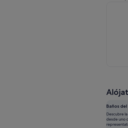
Clase de C
Alója
Baños del
Descubre la 
desde uno d
representat