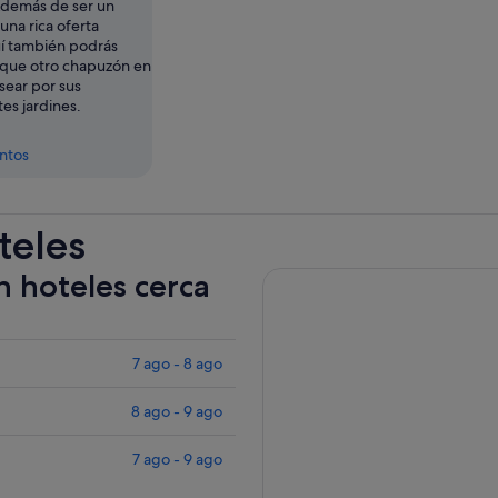
Además de ser un
una rica oferta
uí también podrás
 que otro chapuzón en
asear por sus
es jardines.
entos
teles
n hoteles cerca
7 ago - 8 ago
8 ago - 9 ago
7 ago - 9 ago