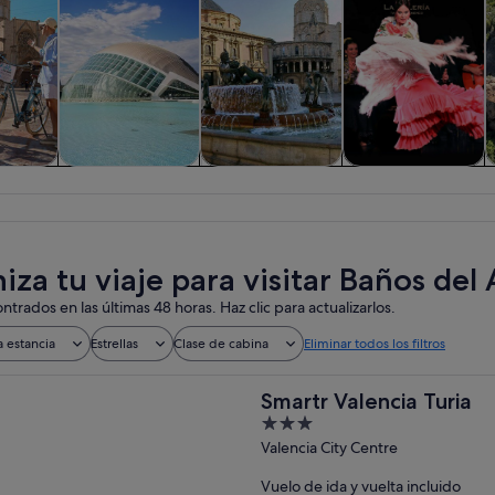
iadas y
Historia y cultura
Visitas privadas y
Comidas,
nes de
personalizadas
bebidas y vida
ía
nocturna
iza tu viaje para visitar Baños del
ntrados en las últimas 48 horas. Haz clic para actualizarlos.
a estancia
Estrellas
Clase de cabina
Eliminar todos los filtros
Smartr Valencia Turia
3
out
Valencia City Centre
of
Vuelo de ida y vuelta incluido
5