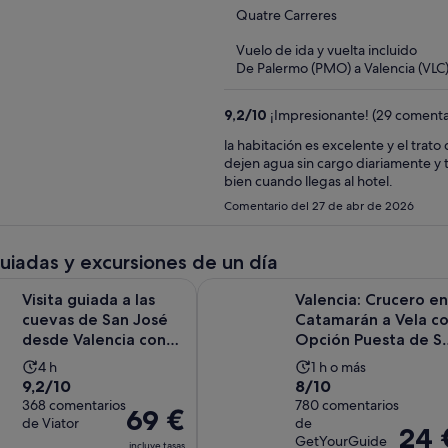
out
Quatre Carreres
of
Vuelo de ida y vuelta incluido
5
De Palermo (PMO) a Valencia (VLC
9,2
/
10
¡Impresionante! (29 comenta
la habitación es excelente y el tra
dejen agua sin cargo diariamente y 
bien cuando llegas al hotel.
Comentario del 27 de abr de 2026
guiadas y excursiones de un día
Se ab
ada a las cuevas de San José desde Valencia con guía local
Valencia: Crucero en Catamarán a 
Visita guiada a las
Valencia: Crucero en
cuevas de San José
Catamarán a Vela c
desde Valencia con
Opción Puesta de So
guía local
y DJ
La
La
4 h
1 h o más
9.2
8.0
9,2/10
8/10
duración
duración
sobre
368 comentarios
sobre
780 comentarios
de
de
El
69 €
de Viator
de
10
10
la
la
El
24 
precio
GetYourGuide
incluye tasas