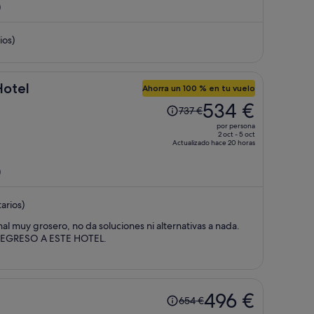
)
ahora
es
ios)
de
433 €
por
persona
Hotel
Ahorra un 100 % en tu vuelo
El
534 €
737 €
precio
por persona
era
2 oct - 5 oct
Actualizado hace 20 horas
de
737 €,
)
ahora
es
arios)
de
534 €
l muy grosero, no da soluciones ni alternativas a nada.
por
O REGRESO A ESTE HOTEL.
persona
El
496 €
654 €
precio