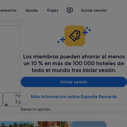
jamiento
Ayuda
Viajes
Iniciar sesión
Organiza tu viaje
Los miembros pueden ahorrar al menos
un 10 % en más de 100 000 hoteles de
todo el mundo tras iniciar sesión.
Iniciar sesión
Añadir varias fechas o destinos
Personas
Más información sobre Expedia Rewards
Buscar
2 personas, 1 habitación
Danos tu opinión
bre en una pestaña nueva
Se abre en una pestaña nueva
Se abre en una pestaña nueva
Se abre en una pestaña nueva
 vida nocturna
venturas y al aire libre
Clases y talleres
Visitas acuáticas y cruceros
Actividad