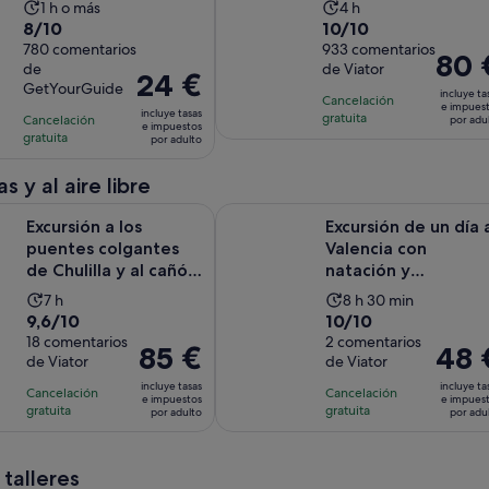
La
La
1 h o más
4 h
...
8.0
10.0
8/10
10/10
duración
duración
sobre
780 comentarios
sobre
933 comentarios
de
de
El
80 
de
de Viator
10
10
la
la
El
24 €
precio
GetYourGuide
con
con
incluye ta
actividad
actividad
precio
Cancelación
es
e impues
incluye tasas
780
933
gratuita
Cancelación
es
es
es
por adu
de
e impuestos
gratuita
comentarios
comentarios
por adulto
de
de
de
80 €
1 hora
4 horas
24 €
por
s y al aire libre
por
adulto
a los puentes colgantes de Chulilla y al cañón del Turia desde V
Excursión de un día a Valencia co
adulto
Excursión a los
Excursión de un día 
puentes colgantes
Valencia con
de Chulilla y al cañón
natación y
del Turia desde Va...
senderismo en
La
La
7 h
8 h 30 min
Montanejos
9.6
10.0
9,6/10
10/10
duración
duración
sobre
18 comentarios
sobre
2 comentarios
de
de
El
85 €
El
48 
de Viator
de Viator
10
10
la
la
precio
precio
con
con
incluye tasas
incluye ta
actividad
actividad
Cancelación
Cancelación
es
es
e impuestos
e impues
18
2
gratuita
gratuita
es
es
por adulto
por adu
de
de
comentarios
comentarios
de
de
85 €
48 €
7 horas
8 horas
por
por
 talleres
y
adulto
adulto