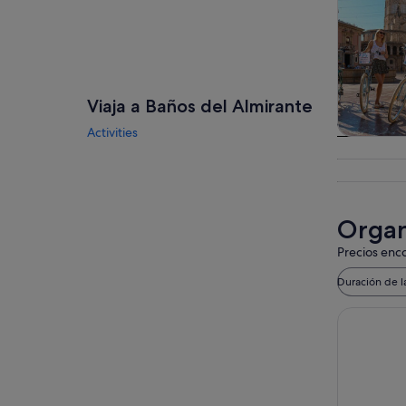
Viaja a Baños del Almirante
Activities
Visitas gu
excursio
un d
Organ
Precios enco
Duración de l