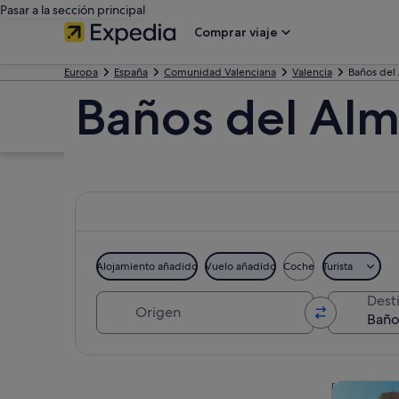
Pasar a la sección principal
Comprar viaje
Europa
España
Comunidad Valenciana
Valencia
Baños del
Baños del Alm
Alojamiento añadido
Vuelo añadido
Coche
Turista
Origen
Dest
Ver mapa
Visitas gu