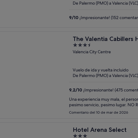
De Palermo (PMO) a Valencia (VLC
9
/
10
¡Impresionante! (152 comentar
The Valentia Cabillers 
3.5
out
Valencia City Centre
of
5
Vuelo de ida y vuelta incluido
De Palermo (PMO) a Valencia (VLC
9,2
/
10
¡Impresionante! (475 coment
Una experiencia muy mala, el persona
pesimo servicio, pesimo lugar. N
Comentario del 10 de mar de 2026
Hotel Arena Select
3