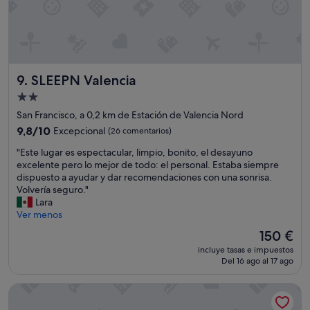
c
o
e
n
p
i
e
n
o
f
p
o
SLEEPN Valencia
9. SLEEPN Valencia
l
r
e
m
Alojamiento
!
a
de
San Francisco, a 0,2 km de Estación de Valencia Nord
"
n
2.0 estrellas
9.8
d
9,8/10
Excepcional
(26 comentarios)
sobre
o
"
"Este lugar es espectacular, limpio, bonito, el desayuno
10,
d
E
excelente pero lo mejor de todo: el personal. Estaba siempre
Excepcional,
e
s
dispuesto a ayudar y dar recomendaciones con una sonrisa.
(26 comentarios)
t
t
Volvería seguro."
o
e
Lara
d
l
Ver menos
o
u
!
El
150 €
g
!
precio
incluye tasas e impuestos
a
!
actual
Del 16 ago al 17 ago
r
L
es
e
l
de
Palacio Santa Clara, Autograph Collection
s
e
150 €
e
g