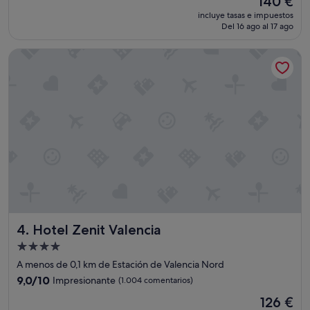
140 €
i
a
precio
incluye tasas e impuestos
t
l
actual
Del 16 ago al 17 ago
a
"
es
c
de
Hotel Zenit Valencia
i
140 €
ó
n
g
r
a
n
d
e
y
l
i
m
p
Hotel Zenit Valencia
4. Hotel Zenit Valencia
i
a
Alojamiento
.
de
A menos de 0,1 km de Estación de Valencia Nord
P
4.0 estrellas
e
9.0
9,0/10
Impresionante
(1.004 comentarios)
r
sobre
El
126 €
s
10,