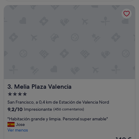
l
de
Melia Plaza Valencia
b
153 €
o
n
i
t
o
c
o
n
u
n
a
u
b
Melia Plaza Valencia
3. Melia Plaza Valencia
i
c
Alojamiento
a
de
San Francisco, a 0,4 km de Estación de Valencia Nord
c
4.0 estrellas
i
9.2
9,2/10
Impresionante
(456 comentarios)
ó
sobre
"
"Habitación grande y limpia. Personal super amable"
n
10,
H
Jose
i
Impresionante,
a
Ver menos
d
(456 comentarios)
b
e
El