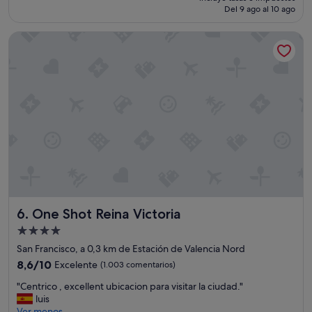
actual
Del 9 ago al 10 ago
(1.003 comentarios)
es
de
One Shot Reina Victoria
147 €
One Shot Reina Victoria
6. One Shot Reina Victoria
Alojamiento
de
San Francisco, a 0,3 km de Estación de Valencia Nord
4.0 estrellas
8.6
8,6/10
Excelente
(1.003 comentarios)
sobre
"
"Centrico , excellent ubicacion para visitar la ciudad."
10,
C
luis
Excelente,
e
Ver menos