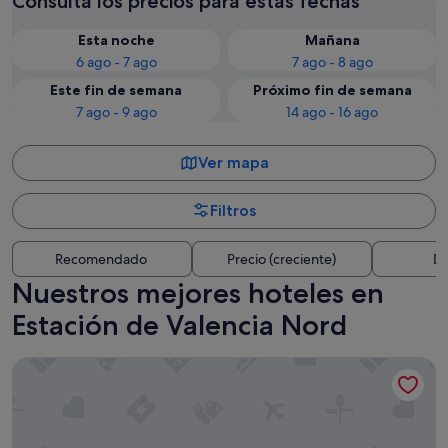
Consulta los precios para estas fechas
Esta noche
Mañana
6 ago - 7 ago
7 ago - 8 ago
Este fin de semana
Próximo fin de semana
7 ago - 9 ago
14 ago - 16 ago
Ver mapa
Filtros
Recomendado
Precio (creciente)
Di
Nuestros mejores hoteles en
Estación de Valencia Nord
Only YOU Hotel Valencia