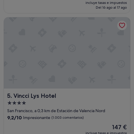
precio
o
Impresionante,
incluye tasas e impuestos
actual
n
Del 16 ago al 17 ago
(1.004 comentarios)
es
a
de
l
Vincci Lys Hotel
126 €
s
u
p
e
r
a
m
a
b
l
e
"
Vincci Lys Hotel
5. Vincci Lys Hotel
Alojamiento
de
San Francisco, a 0,3 km de Estación de Valencia Nord
4.0 estrellas
9.2
9,2/10
Impresionante
(1.003 comentarios)
sobre
El
147 €
10,
precio
Impresionante,
incluye tasas e impuestos