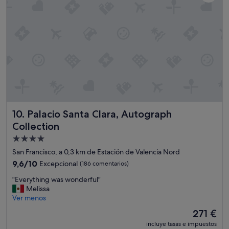
s
a
p
m
e
o
c
s
t
y
a
t
c
o
u
d
l
o
a
e
r
l
,
p
Palacio Santa Clara, Autograph Collection
10. Palacio Santa Clara, Autograph
l
e
i
r
Collection
m
s
Alojamiento
p
o
de
i
San Francisco, a 0,3 km de Estación de Valencia Nord
n
o
4.0 estrellas
a
9.6
9,6/10
Excepcional
(186 comentarios)
,
l
sobre
b
"
"Everything was wonderful"
p
10,
o
E
Melissa
e
Excepcional,
n
v
Ver menos
r
(186 comentarios)
i
e
f
El
271 €
t
r
e
precio
o
incluye tasas e impuestos
y
c