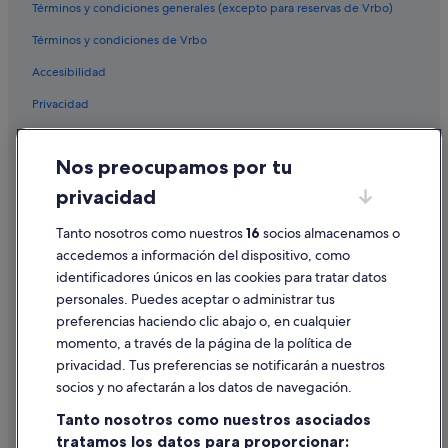
r
Términos y condiciones generales (excepto para reservas de Vrbo)
Hoteles cerca de Iglesia San Juan del Hospital
e
Términos y condiciones de Vrbo
m
Hoteles cerca de Oficina central de correos
o
Accesibilidad
Hoteles cerca de Teatro Rialto Filmoteca
s
!
Privacidad
Hoteles para familias en Provincia de Valencia
!
!
Hoteles en la playa en Provincia de Valencia
Cookies
"
Nos preocupamos por tu
Hoteles cerca de Ciudad de las Artes y las Ciencias
Condiciones de uso
privacidad
Ciutat Vella hoteles
Información legal/contacto
Hoteles de 3 estrellas en Centro de Valencia
Tanto nosotros como nuestros
16
socios almacenamos o
Pautas sobre el contenido y cómo denunciar contenido
accedemos a información del dispositivo, como
Hoteles con todo incluido en Comunidad Valenciana
identificadores únicos en las cookies para tratar datos
Ayuda
Hoteles con spa en Valencia
personales. Puedes aceptar o administrar tus
Ayuda
Hoteles de aventura en Comunidad Valenciana
preferencias haciendo clic abajo o, en cualquier
momento, a través de la página de la política de
Hoteles cerca de Palacio del Marqués de Dos Aguas
Cancelar un vuelo
privacidad. Tus preferencias se notificarán a nuestros
Albergues en Estación de Valencia Nord
Cancelar una reserva de hotel o de un alquiler vacacional
socios y no afectarán a los datos de navegación.
Residences en Comunidad Valenciana
Plazos de reembolso
Tanto nosotros como nuestros asociados
Hoteles cerca de Almudín
tratamos los datos para proporcionar:
Utilizar un cupón de Expedia