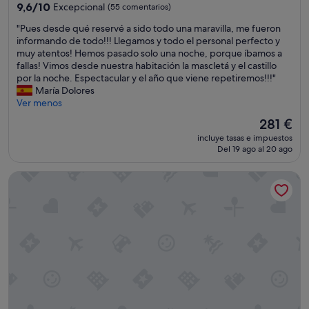
n
5.0 estrellas
9.6
9,6/10
Excepcional
(55 comentarios)
p
sobre
a
"
"Pues desde qué reservé a sido todo una maravilla, me fueron
10,
r
P
informando de todo!!! Llegamos y todo el personal perfecto y
Excepcional,
a
u
muy atentos! Hemos pasado solo una noche, porque íbamos a
(55 comentarios)
v
e
fallas! Vimos desde nuestra habitación la mascletá y el castillo
i
s
por la noche. Espectacular y el año que viene repetiremos!!!"
s
d
María Dolores
i
e
Ver menos
t
s
El
281 €
a
d
precio
r
incluye tasas e impuestos
e
actual
l
Del 19 ago al 20 ago
q
es
a
u
de
c
Hotel Conqueridor
é
281 €
i
r
u
e
d
s
a
e
d
r
.
v
"
é
a
s
i