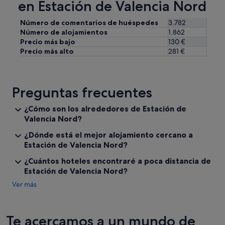
en Estación de Valencia Nord
d
h
a
a
Número de comentarios de huéspedes
3.782
r
b
Número de alojamientos
1.862
y
i
Precio más bajo
130 €
d
t
Precio más alto
281 €
a
a
r
c
r
i
e
ó
c
Preguntas frecuentes
n
o
l
m
¿Cómo son los alrededores de Estación de
a
e
m
Valencia Nord?
n
a
d
¿Dónde está el mejor alojamiento cercano a
s
a
Estación de Valencia Nord?
c
c
l
i
¿Cuántos hoteles encontraré a poca distancia de
e
o
Estación de Valencia Nord?
t
n
á
Ver más
e
y
s
e
c
l
o
c
Te acercamos a un mundo de
n