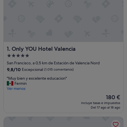
Only YOU Hotel Valencia
1. Only YOU Hotel Valencia
Alojamiento
de
San Francisco, a 0,5 km de Estación de Valencia Nord
5.0 estrellas
9.8
9,8/10
Excepcional
(1.015 comentarios)
sobre
"
"Muy bien y excelente educacion"
10,
M
Fermin
Excepcional,
u
Ver menos
(1.015 comentarios)
y
El
180 €
b
precio
incluye tasas e impuestos
i
actual
Del 17 ago al 18 ago
e
es
n
de
SH Colon Valencia Hotel
y
180 €
e