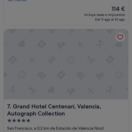
(1.003 comentarios)
n
El
114 €
t
precio
incluye tasas e impuestos
r
actual
Del 9 ago al 10 ago
i
es
c
de
Grand Hotel Centenari, Valencia, Autograph Collection
o
114 €
,
e
x
c
e
l
l
e
n
t
u
b
i
Grand Hotel Centenari, Valencia, Autograph Collection
7. Grand Hotel Centenari, Valencia,
c
a
Autograph Collection
c
Alojamiento
i
de
o
San Francisco, a 0,2 km de Estación de Valencia Nord