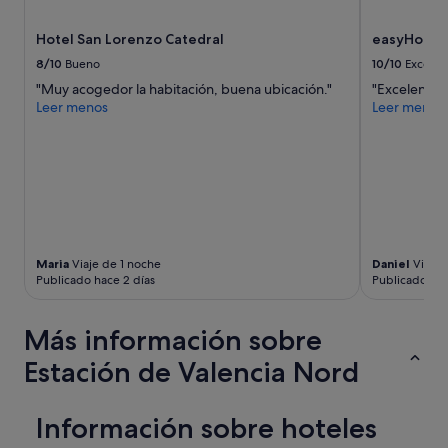
s
a
t
f
Hotel San Lorenzo Catedral
easyHotel V
a
a
b
8/10
Bueno
10/10
Excelen
l
a
l
"Muy acogedor la habitación, buena ubicación."
"Excelentes
s
a
Leer menos
Leer menos
i
s
e
!
m
V
p
i
r
m
e
o
d
s
i
d
s
Maria
Viaje de 1 noche
Daniel
Viaje 
e
p
Publicado hace 2 días
Publicado hac
s
u
d
e
e
Más información sobre
s
n
t
u
Estación de Valencia Nord
o
e
a
s
a
t
Información sobre hoteles
y
r
u
a