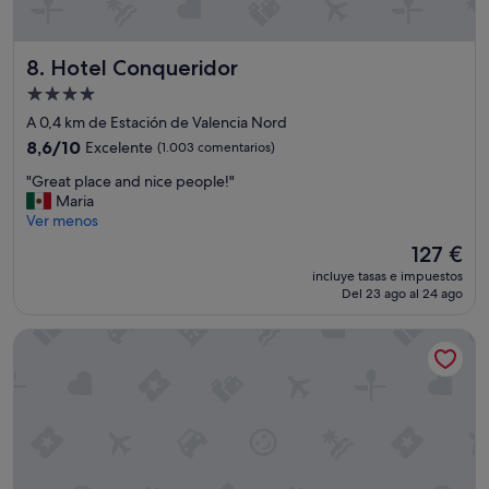
d
o
t
Hotel Conqueridor
8. Hotel Conqueridor
o
d
Alojamiento
o
de
A 0,4 km de Estación de Valencia Nord
u
4.0 estrellas
n
8.6
8,6/10
Excelente
(1.003 comentarios)
a
sobre
"
"Great place and nice people!"
m
10,
G
Maria
a
Excelente,
r
Ver menos
r
(1.003 comentarios)
e
a
El
127 €
a
v
precio
incluye tasas e impuestos
t
i
actual
Del 23 ago al 24 ago
p
l
es
l
l
de
SLEEPN Valencia
a
a
127 €
c
,
e
m
a
e
n
f
d
u
n
e
i
r