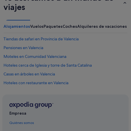
a
u
viajes
s
n
t
a
i
s
l
o
Alojamientos
Vuelos
Paquetes
Coches
Alquileres de vacaciones
l
n
o
r
p
Tiendas de safari en Provincia de Valencia
i
o
s
Pensiones en Valencia
r
a
l
Moteles en Comunidad Valenciana
.
a
V
n
Hoteles cerca de Iglesia y torre de Santa Catalina
o
o
l
Casas en árboles en Valencia
c
v
h
Hoteles con restaurante en Valencia
e
e
r
.
Hoteles de lujo en Comunidad Valenciana
í
E
a
Casas rurales en Comunidad Valenciana
s
s
p
Ranchos en Comunidad Valenciana
e
e
Empresa
g
c
Iberostar hoteles en Valencia
u
t
Quiénes somos
r
Hoteles cerca de Plaza del Ayuntamiento
a
o