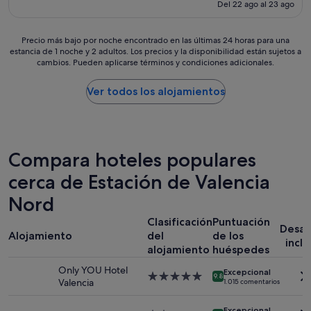
actual
,
Del 22 ago al 23 ago
t
t
es
e
h
o
de
l
i
y
271 €
Precio
Precio más bajo por noche encontrado en las últimas 24 horas para una
d
n
m
estancia de 1 noche y 2 adultos. Los precios y la disponibilidad están sujetos a
más
e
g
u
cambios. Pueden aplicarse términos y condiciones adicionales.
bajo
s
w
y
por
a
a
a
noche
Ver todos los alojamientos
y
s
t
encontrado
u
w
e
en
n
o
n
las
o
n
t
últimas
e
d
o
24 horas
Compara hoteles populares
x
e
s
para
c
r
!
cerca de Estación de Valencia
una
e
f
H
estancia
l
u
e
Nord
de
e
l
m
1 noche
n
"
o
Clasificación
Puntuación
y
Desa
t
s
Alojamiento
del
de los
2 adultos.
e
inclu
p
alojamiento
huéspedes
Los
p
a
precios
e
Only YOU Hotel
s
Excepcional
Alojamiento
y
9.8
r
Valencia
a
1.015 comentarios
de
la
o
d
5.0 estrellas
disponibilidad
l
o
Excepcional