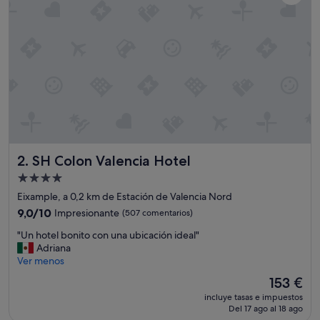
x
c
e
l
e
n
t
e
e
d
u
c
SH Colon Valencia Hotel
2. SH Colon Valencia Hotel
a
c
Alojamiento
i
de
Eixample, a 0,2 km de Estación de Valencia Nord
o
4.0 estrellas
n
9.0
9,0/10
Impresionante
(507 comentarios)
"
sobre
"
"Un hotel bonito con una ubicación ideal"
10,
U
Adriana
Impresionante,
n
Ver menos
(507 comentarios)
h
El
153 €
o
precio
incluye tasas e impuestos
t
actual
Del 17 ago al 18 ago
e
es