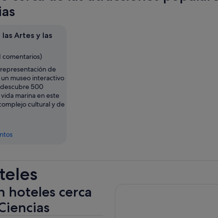
pest
ias
nuev
las Artes y las
1 comentarios)
a representación de
a un museo interactivo
y descubre 500
 vida marina en este
complejo cultural y de
entos
teles
n hoteles cerca
 Ciencias