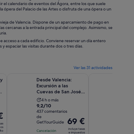
uir el calendario de eventos del Ágora, entre los que suele
la ópera del Palacio de las Artes o disfruta de una ópera o un
ad vieja de Valencia. Dispone de un aparcamiento de pago en
das cercanas a la entrada principal del complejo. Asimismo, se
ria.
 de acceso a cada edificio. Conviene reservar un día entero
 espaciar las visitas durante dos o tres días.
Ver las 31 actividades
re en una pestaña nueva
Se abre en una pestaña 
 y Oceanográfico Visita guiada de 2,5h
Desde Valencia: Excursión a las Cuevas de San José con Ba
Desde Valencia: Excu
 y
Desde Valencia:
Desde 
Excursión a las
Excursi
ta
Cuevas de San José
Morella
con Barco y Guía
Trasla
La
La
4 h o más
11 h
9.2
9.4
9,2/10
9,4/10
duración
dura
sobre
437 comentarios
sobre
15 comen
de
de
€
de
de
10
10
la
la
El
69 €
GetYourGuide
GetYour
con
con
sas
actividad
activ
precio
tos
incluye tasas
437
15
Cancelación
es
Cancelac
es
lto
es
e impuestos