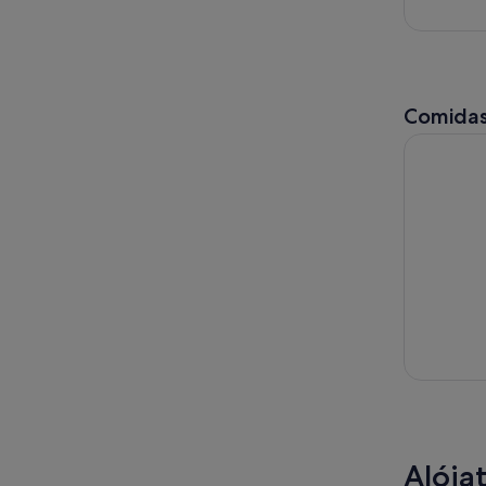
Comidas
Desde Vale
Alójat