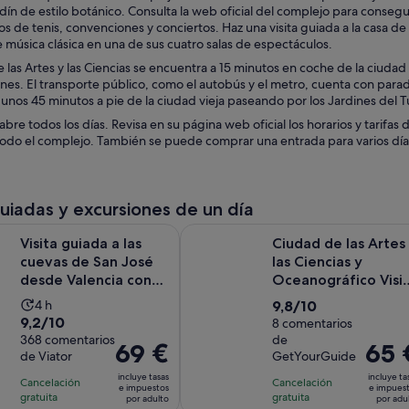
ardín de estilo botánico. Consulta la web oficial del complejo para conseg
s de tenis, convenciones y conciertos. Haz una visita guiada a la casa de 
 música clásica en una de sus cuatro salas de espectáculos.
 las Artes y las Ciencias se encuentra a 15 minutos en coche de la ciud
iones. El transporte público, como el autobús y el metro, cuenta con para
unos 45 minutos a pie de la ciudad vieja paseando por los Jardines del Tu
abre todos los días. Revisa en su página web oficial los horarios y tarifas
 todo el complejo. También se puede comprar una entrada para varios días y
guiadas y excursiones de un día
Se ab
ada a las cuevas de San José desde Valencia con guía local
Ciudad de las Artes y las Ciencias
Visita guiada a las
Ciudad de las Artes
cuevas de San José
las Ciencias y
desde Valencia con
Oceanográfico Visi
guía local
guiada de 2,5h
La
9.8
4 h
9,8/10
9.2
9,2/10
duración
sobre
8 comentarios
sobre
368 comentarios
de
de
10
El
69 €
El
65 
de Viator
GetYourGuide
10
la
con
precio
precio
con
incluye tasas
incluye ta
actividad
8
Cancelación
Cancelación
es
es
e impuestos
e impues
368
gratuita
gratuita
es
comentarios
por adulto
por adu
de
de