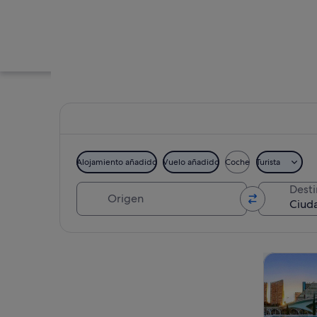
Alojamiento añadido
Vuelo añadido
Coche
Turista
Origen
Dest
Una estructura arq
Ver mapa
Visitas gu