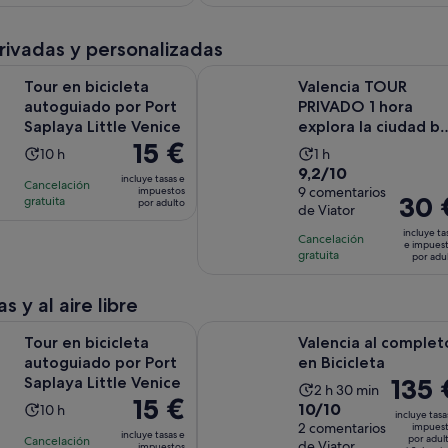
comentarios
de
69 €
65 €
4 horas
por
por
privadas y personalizadas
adulto
adulto
Se abre en un
cicleta autoguiado por Port Saplaya Little Venice
Valencia TOUR PRIVADO 1 hora expl
Tour en bicicleta
Valencia TOUR
autoguiado por Port
PRIVADO 1 hora
Saplaya Little Venice
explora la ciudad b
El
15 €
Tuk y Flow
La
La
10 h
1 h
precio
9.2
9,2/10
duración
duración
incluye tasas e
Cancelación
es
sobre
9 comentarios
impuestos
de
de
El
30 
gratuita
por adulto
de
de Viator
10
la
la
precio
15 €
con
incluye ta
actividad
actividad
Cancelación
es
e impues
por
9
gratuita
es
es
por adu
de
adulto
comentarios
de
de
30 €
10 horas
1 hora
s y al aire libre
por
adulto
Se abre en un
Se
cicleta autoguiado por Port Saplaya Little Venice
Valencia al completo en Bicicleta
Tour en bicicleta
Valencia al complet
autoguiado por Port
en Bicicleta
El
135 
Saplaya Little Venice
La
2 h 30 min
El
15 €
precio
10.0
10/10
La
10 h
duración
incluye tasa
precio
es
sobre
2 comentarios
impues
duración
de
incluye tasas e
por adul
Cancelación
es
de
de Viator
impuestos