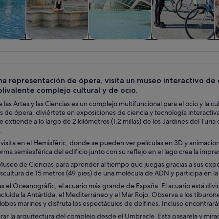
iadas y
Historia y cultura
Visitas privadas y
Aventuras y al
nes de
personalizadas
aire libre
ía
una representación de ópera, visita un museo interactivo de
livalente complejo cultural y de ocio.
 las Artes y las Ciencias es un complejo multifuncional para el ocio y la
 de ópera, diviértete en exposiciones de ciencia y tecnología interactiva
 extiende a lo largo de 2 kilómetros (1,2 millas) de los Jardines del Turi
.
visita en el Hemisfèric, donde se pueden ver películas en 3D y animacio
orma semiesférica del edificio junto con su reflejo en el lago crea la impr
Museo de Ciencias para aprender al tiempo que juegas gracias a sus expos
scultura de 15 metros (49 pies) de una molécula de ADN y participa en l
s el Oceanogràfic, el acuario más grande de España. El acuario está di
incluida la Antártida, el Mediterráneo y el Mar Rojo. Observa a los tiburo
lobos marinos y disfruta los espectáculos de delfines. Incluso encontrar
ar la arquitectura del complejo desde el Umbracle. Esta pasarela y mira