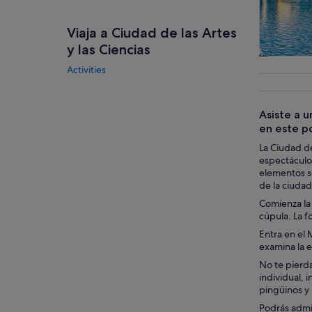
Viaja a Ciudad de las Artes
y las Ciencias
Visitas gu
Activities
excursio
un d
Asiste a 
en este po
La Ciudad de
espectáculos
elementos se
de la ciudad
Comienza la 
cúpula. La f
Entra en el 
examina la e
No te pierda
individual, 
pingüinos y 
Podrás admir