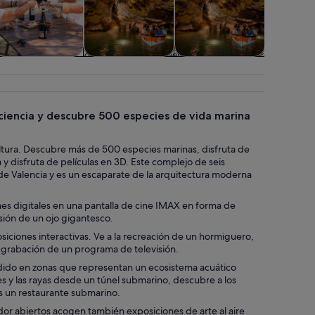
Comidas,
Visitas acuáticas y
Actividades
Clases y t
bebidas y vida
cruceros
acuáticas
nocturna
 ciencia y descubre 500 especies de vida marina
 cultura. Descubre más de 500 especies marinas, disfruta de
 y disfruta de películas en 3D. Este complejo de seis
a de Valencia y es un escaparate de la arquitectura moderna
nes digitales en una pantalla de cine IMAX en forma de
esión de un ojo gigantesco.
iciones interactivas. Ve a la recreación de un hormiguero,
a grabación de un programa de televisión.
vidido en zonas que representan un ecosistema acuático
nes y las rayas desde un túnel submarino, descubre a los
ás un restaurante submarino.
dor abiertos acogen también exposiciones de arte al aire