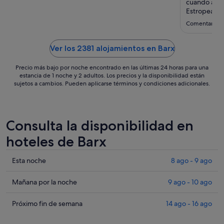
ago
cuando a la
al
Estropeado,
mes. Además
22
Comentario de
disponian d
ago
Ver los 2381 alojamientos en Barx
Precio más bajo por noche encontrado en las últimas 24 horas para una
estancia de 1 noche y 2 adultos. Los precios y la disponibilidad están
sujetos a cambios. Pueden aplicarse términos y condiciones adicionales.
Consulta la disponibilidad en
hoteles de Barx
Comprueba
Esta noche
8 ago - 9 ago
los
precios
Comprueba
Mañana por la noche
9 ago - 10 ago
en
los
Barx
precios
Comprueba
Próximo fin de semana
14 ago - 16 ago
para
en
los
esta