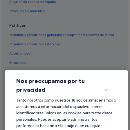
Alquiler de coches en España
Todos los alojamientos
Políticas
Términos y condiciones generales (excepto para reservas de Vrbo)
Términos y condiciones de Vrbo
Accesibilidad
Privacidad
Cookies
Nos preocupamos por tu
Condiciones de uso
privacidad
Información legal/contacto
Pautas sobre el contenido y cómo denunciar contenido
Tanto nosotros como nuestros
16
socios almacenamos o
accedemos a información del dispositivo, como
identificadores únicos en las cookies para tratar datos
Ayuda
personales. Puedes aceptar o administrar tus
Ayuda
preferencias haciendo clic abajo o, en cualquier