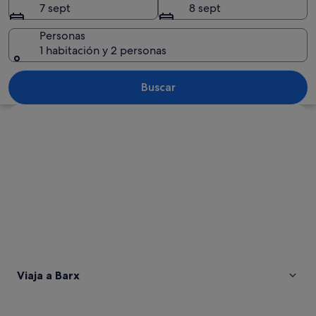
7 sept
8 sept
Personas
1 habitación y 2 personas
Una montaña con riscos rocosos y veg
Buscar
Ver mapa
Viaja a Barx