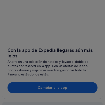
Independent hoteles en Tavernes de la Valldigna
B&B en Xeraco
Simat de Valldigna hoteles
Independent hoteles en Simat de Valldigna
Chalets en Xeraco
Pensiones en Tavernes de la Valldigna
Villas en Tavernes de la Valldigna
Con la app de Expedia llegarás aún más
Apartoteles en Tavernes de la Valldigna
lejos
Chalets en Simat de Valldigna
Ahorra en una selección de hoteles y llévate el doble de
puntos por reservar en la app. Con las ofertas de la app,
Residences en Simat de Valldigna
podrás ahorrar y viajar más mientras gestionas todo tu
Casas rurales en Barx
itinerario estés donde estés.
Campings de caravanas en Simat de Valldigna
Cambiar a la app
Pensiones en Xeraco
La Drova hoteles
Hoteles con piscina en Xeraco