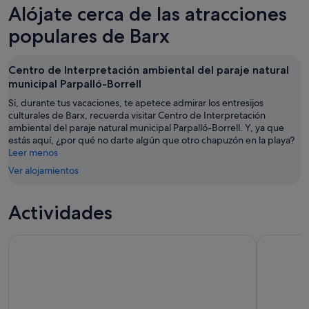
Barx
precios
Alójate cerca de las atracciones
noche,
para
en
8
mañana
Barx
populares de Barx
ago
por
para
-
la
el
Centro de Interpretación ambiental del paraje natural
9
noche,
próximo
municipal Parpalló-Borrell
ago
9
fin
ago
de
Si, durante tus vacaciones, te apetece admirar los entresijos
culturales de Barx, recuerda visitar Centro de Interpretación
-
semana,
ambiental del paraje natural municipal Parpalló-Borrell. Y, ya que
10
14
estás aquí, ¿por qué no darte algún que otro chapuzón en la playa?
ago
ago
Leer menos
-
Ver alojamientos
16
ago
Actividades
Paseo por la Bahía de Gandia
Paseo Con 