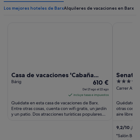
Los mejores hoteles de Barx
Alquileres de vacaciones en Barx
Casa de vacaciones 'Cabaña Madera B' con vistas a la mont
Senator Gan
Casa de vacaciones 'Cabaña
Senator
El
4
Madera B' con vistas a la
Bárig
610 €
precio
out
Carrer Atlan
montaña, Wi-Fi y aire
Del 21 ago al 22 ago
Valencia
es
of
incluye tasas e impuestos
acondicionado
de
5
Quédate en esta casa de vacaciones de Barx.
Quédate en 
610 €
Entre otras cosas, cuenta con wifi gratis, un jardín
otras cosas, 
y un patio. Dos atracciones turísticas populares
por
aire libre y
que se encuentran ...
huéspedes d
noche
del
9,2
/
10
¡Impr
21
"Salón Bar-