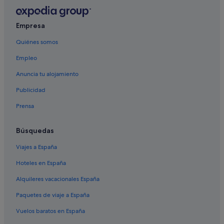
B&B en Tavernes de la Valldigna
B&B en Simat de Valldigna
Empresa
Chalets en Tavernes de la Valldigna
Quiénes somos
Hoteles de 5 estrellas en Tavernes de la Valldigna
Empleo
Casas rurales en La Drova
Anuncia tu alojamiento
Hoteles de 4 estrellas en Tavernes de la Valldigna
Publicidad
Hoteles con piscina en Simat de Valldigna
Prensa
Hoteles de 3 estrellas en Xeraco
Pensiones en Simat de Valldigna
Búsquedas
Campings de caravanas en La Drova
Viajes a España
Apartamentos en Tavernes de la Valldigna
Hoteles en España
Alquileres vacacionales España
Paquetes de viaje a España
Vuelos baratos en España