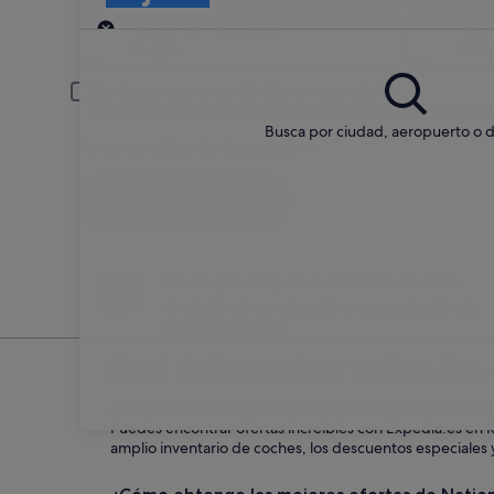
Recogida
Fecha de recogida
Fech
21 ago
22 a
Conductor menor de 30 años o mayor de 70
Es posible que los conductores jóvenes o los mayores deban pagar
Busca por ciudad, aeropuerto o d
Tengo un código de descuento
Buscar
No te preocupes si cambias de idea
Anulación sin penalización en una selección de
coches de alquiler
Qué debes saber sobre los 
¿Cuáles son las ventajas de alquilar un coche 
Puedes encontrar ofertas increíbles con Expedia.es en 
amplio inventario de coches, los descuentos especiales y 