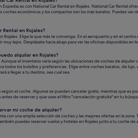
l Car Rental en Rojales?
n Expedia.es con National Car Rental en Rojales. National Car Rental ofre
 los coches económicos y los compactos son los más baratos. Puedes ver 
 Rental en Rojales?
r Rojales. Elige la que más te convenga. En el aeropuerto y en el centro
a ir muy lejos. Desplázate hacia abajo para ver las oficinas disponibles en 
uedo alquilar en Rojales?
 Aunque el inventario varía según las ubicaciones de coches de alquiler d
a todos los bolsillos y preferencias. Elige entre coches baratos, de luj
á a llegar a tu destino, sea cual sea.
ían según el coche. Algunos se pueden cancelar gratis, mientras que es p
es de reservar y que uses el filtro "cancelación gratuita" en tu búsqu
ervar mi coche de alquiler?
uenta con una amplia selección de coches y las mejores ofertas en la zon
ambién puedes reservar vuelos y hoteles en Rojales junto a tu coche de 