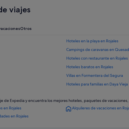
e viajes
vacaciones
Otros
Hoteles en la playa en Rojales
Campings de caravanas en Quesa
Hoteles con restaurante en Rojales
Hoteles baratos en Rojales
Villas en Formentera del Segura
Hoteles para familias en Daya Vieja
Hoteles de 5 estrellas en Rojales
 viaje de Expedia y encuentra los mejores hoteles, paquetes de vacaciones
Casas de campo en Rojales
s en Rojales
Alquileres de vacaciones en Roj
Benijófar hoteles
dades en Rojales
Albergues en Quesada
Hoteles de 4 estrellas en Benijófar