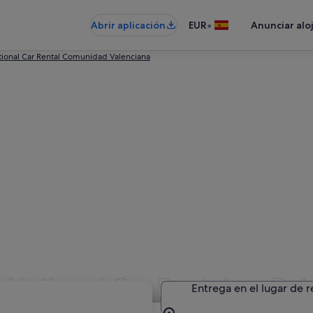
•
Abrir aplicación
EUR
Anunciar alo
tional Car Rental Comunidad Valenciana
 National Car Rental en Roj
Entrega en el lugar de 