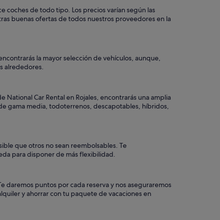
ce coches de todo tipo. Los precios varían según las
otras buenas ofertas de todos nuestros proveedores en la
 encontrarás la mayor selección de vehículos, aunque,
los alrededores.
e National Car Rental en Rojales, encontrarás una amplia
o, de gama media, todoterrenos, descapotables, híbridos,
osible que otros no sean reembolsables. Te
eda para disponer de más flexibilidad.
a. Te daremos puntos por cada reserva y nos aseguraremos
alquiler y ahorrar con tu paquete de vacaciones en