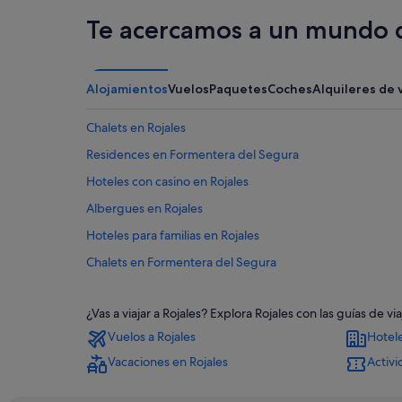
Te acercamos a un mundo d
Alojamientos
Vuelos
Paquetes
Coches
Alquileres de 
Chalets en Rojales
Residences en Formentera del Segura
Hoteles con casino en Rojales
Albergues en Rojales
Hoteles para familias en Rojales
Chalets en Formentera del Segura
Condominios en Rojales
¿Vas a viajar a Rojales? Explora Rojales con las guías de
Hoteles de aventura en Rojales
Vuelos a Rojales
Hotele
Campings de caravanas en Benijófar
Vacaciones en Rojales
Activi
Hoteles con piscina en Rojales
Apartamentos en Rojales