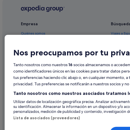
Casas privadas de vacaciones en Rojales
Hoteles cerca de Parque acuático Rojales AquaPark
Empresa
Búsqued
Albergues en Formentera del Segura
Villas en Rojales
Quiénes somos
Viajes a Esp
Casas privadas de vacaciones en Formentera del Segura
Empleo
Hoteles en 
Nos preocupamos por tu priva
Hoteles con gimnasio en Rojales
Anuncia tu alojamiento
Alquileres 
Rojales hoteles
Publicidad
Paquetes de
Tanto nosotros como nuestros
16
socios almacenamos o accedemos
Hoteles de 3 estrellas en Rojales
Prensa
Vuelos bara
como identificadores únicos en las cookies para tratar datos per
Apartamentos en Benijófar
tus preferencias haciendo clic abajo o, en cualquier momento, a t
Alquiler de
privacidad. Tus preferencias se notificarán a nuestros socios y n
Hoteles que aceptan mascotas en Rojales
Todos los a
Tanto nosotros como nuestros asociados tratamos l
Villas en San Fulgencio
Utilizar datos de localización geográfica precisa. Analizar activamente
Hoteles en la playa en Quesada
su identificación. Almacenar la información en un dispositivo y/o acc
personalizados, medición de publicidad y contenido, investigación de
Lista de asociados (proveedores)