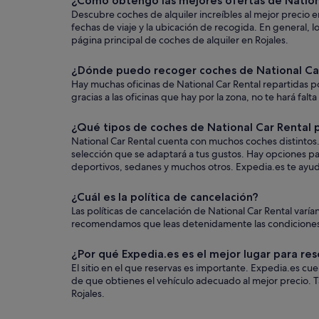
¿Cómo obtengo las mejores ofertas de Nationa
Descubre coches de alquiler increíbles al mejor precio e
fechas de viaje y la ubicación de recogida. En general,
página principal de coches de alquiler en Rojales.
¿Dónde puedo recoger coches de National Car
Hay muchas oficinas de National Car Rental repartidas po
gracias a las oficinas que hay por la zona, no te hará falt
¿Qué tipos de coches de National Car Rental p
National Car Rental cuenta con muchos coches distintos.
selección que se adaptará a tus gustos. Hay opciones par
deportivos, sedanes y muchos otros. Expedia.es te ayudar
¿Cuál es la política de cancelación?
Las políticas de cancelación de National Car Rental var
recomendamos que leas detenidamente las condiciones ant
¿Por qué Expedia.es es el mejor lugar para res
El sitio en el que reservas es importante. Expedia.es c
de que obtienes el vehículo adecuado al mejor precio. T
Rojales.