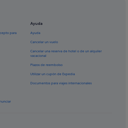
a Marquesa
Ayuda
io
xcepto para
Ayuda
Cancelar un vuelo
Cancelar una reserva de hotel o de un alquiler
vacacional
Plazos de reembolso
Utilizar un cupón de Expedia
Documentos para viajes internacionales
ncio
egura
nunciar