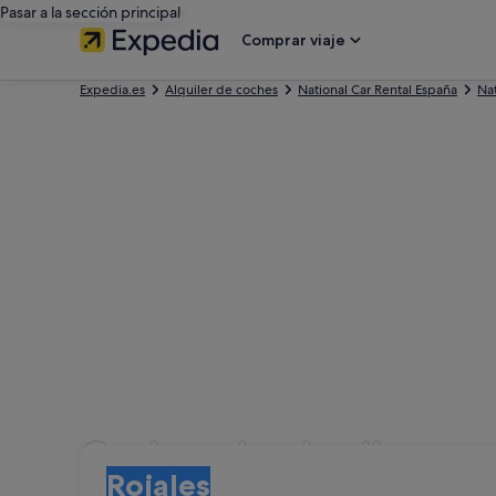
Pasar a la sección principal
Comprar viaje
Expedia.es
Alquiler de coches
National Car Rental España
Na
Coches de alquiler con
Recogida
Recogida
Rojales