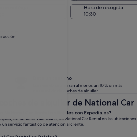
Entrega en el lugar de 
a de entrega
Hora de recogida
go
 un recargo.
irección
Date un capricho
Los miembros ahorran al menos un 10 % en más
de un millón de coches de alquiler
coches de alquiler de National Car 
de National Car Rental en Rojales con Expedia.es?
Rojales, Comunidad Valenciana, de National Car Rental en las ubicacione
un servicio fantástico de atención al cliente.