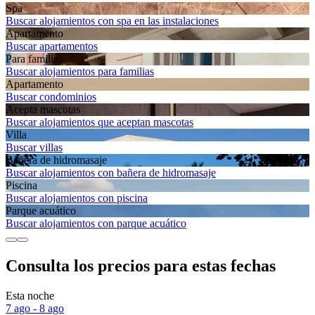
Spa
Buscar alojamientos con spa en las instalaciones
Apartamento
Buscar apartamentos
Para familias
Buscar alojamientos para familias
Apartamento
Buscar condominios
Acepta mascotas
Buscar alojamientos que aceptan mascotas
Villa
Buscar villas
Bañera de hidromasaje
Buscar alojamientos con bañera de hidromasaje
Piscina
Buscar alojamientos con piscina
Parque acuático
Buscar alojamientos con parque acuático
Consulta los precios para estas fechas
Esta noche
7 ago - 8 ago