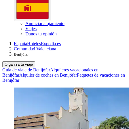
Anunciar alojamiento
Viajes
Danos tu opinión
España
Hoteles
Expedia.es
Comunidad Valenciana
Benijófar
Organiza tu viaje
Guía de viaje de Benijófar
Alquileres vacacionales en
Benijófar
Alquiler de coches en Benijófar
Paquetes de vacaciones en
Benijófar