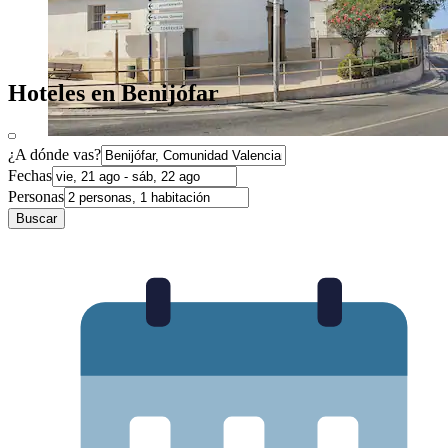
Hoteles en Benijófar
¿A dónde vas?
Fechas
Personas
Buscar