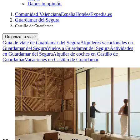
Danos tu opinión
Comunidad Valenciana
España
Hoteles
Expedia.es
Guardamar del Segura
Castillo de Guardamar
Organiza tu viaje
Guía de viaje de Guardamar del Segura
Alquileres vacacionales en
Guardamar del Segura
Vuelos a Guardamar del Segura
Actividades
en Guardamar del Segura
Alquiler de coches en Castillo de
Guardamar
Vacaciones en Castillo de Guardamar