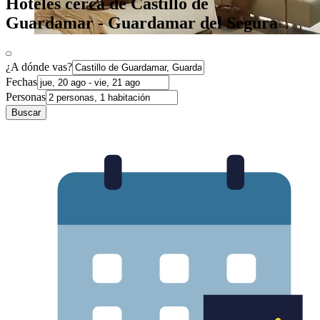
Hoteles cerca de Castillo de
Guardamar - Guardamar del Segura
¿A dónde vas?
Fechas
Personas
Buscar