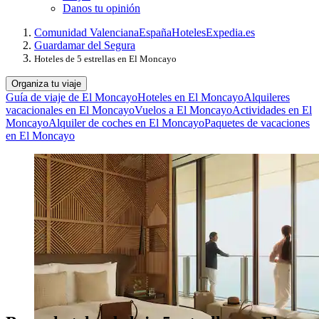
Danos tu opinión
Comunidad Valenciana
España
Hoteles
Expedia.es
Guardamar del Segura
Hoteles de 5 estrellas en El Moncayo
Organiza tu viaje
Guía de viaje de El Moncayo
Hoteles en El Moncayo
Alquileres
vacacionales en El Moncayo
Vuelos a El Moncayo
Actividades en El
Moncayo
Alquiler de coches en El Moncayo
Paquetes de vacaciones
en El Moncayo