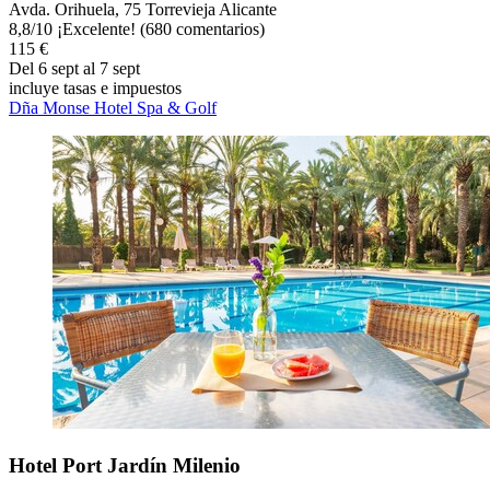
Avda. Orihuela, 75 Torrevieja Alicante
8,8
/
10
¡Excelente! (680 comentarios)
115 €
Del 6 sept al 7 sept
incluye tasas e impuestos
Dña Monse Hotel Spa & Golf
Hotel Port Jardín Milenio