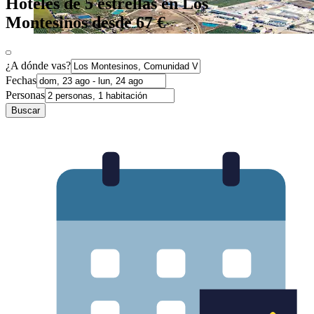
Hoteles de 5 estrellas en Los
Montesinos desde 67 €
¿A dónde vas?
Fechas
Personas
Buscar