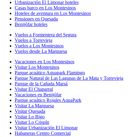
Urbanización El Limonar hoteles
Casas barco en Los Montesinos
Hoteles de aventura en Los Montesinos
Pensiones en Quesada
Benijófar hoteles
Vuelos a Formentera del Segura
Vuelos a Torrevieja
Vuelos a Los Montesinos
Vuelos desde La Marquesa
Vacaciones en Los Montesinos
Visitar Los Montesinos
Parque acuático Aquapark Flamingo
Parque Natural de Las Lagunas de La Mata y Torrevieja
Parque de la Cañada Marsá
Visitar El Chaparral
Vacaciones en Benijófar
Parque acuático Rojales AquaPark
Visitar La Marquesa
Visitar Quesada
Visitar Lo Bigo
Visitar Lo Crispín
Visitar Urbanización El Limonar
Habaneras Centro Comercial