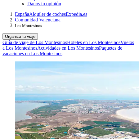
Danos tu opinión
España
Alquiler de coches
Expedia.es
Comunidad Valenciana
Los Montesinos
Organiza tu viaje
Guía de viaje de Los Montesinos
Hoteles en Los Montesinos
Vuelos
a Los Montesinos
Actividades en Los Montesinos
Paquetes de
vacaciones en Los Montesinos