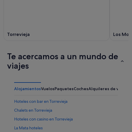
Torrevieja
Los Mon
Te acercamos a un mundo de
viajes
Alojamientos
Vuelos
Paquetes
Coches
Alquileres de vacaci
Hoteles con bar en Torrevieja
Chalets en Torrevieja
Hoteles con casino en Torrevieja
La Mata hoteles