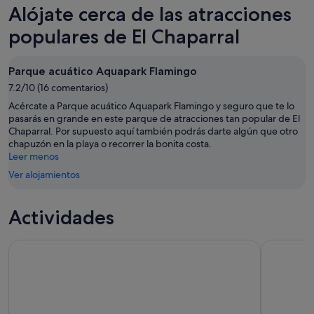
El
precios
Alójate cerca de las atracciones
esta
Chaparral
en
noche,
para
El
populares de El Chaparral
7
mañana
Chaparral
ago
por
para
Parque acuático Aquapark Flamingo
-
la
este
8
7.2/10 (16 comentarios)
noche,
fin
ago
8
de
Acércate a Parque acuático Aquapark Flamingo y seguro que te lo
ago
semana,
pasarás en grande en este parque de atracciones tan popular de El
Chaparral. Por supuesto aquí también podrás darte algún que otro
-
7
chapuzón en la playa o recorrer la bonita costa.
9
ago
Leer menos
ago
-
Ver alojamientos
9
ago
Actividades
Excursión de un día al Lago Rosa y la Isla de Tabarca desde T
Desde Torr