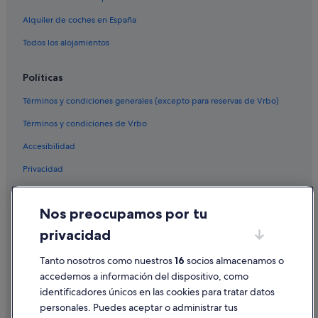
Alquiler de coches en España
Todos los alojamientos
Políticas
Términos y condiciones generales (excepto para reservas de Vrbo)
Términos y condiciones de Vrbo
Accesibilidad
Privacidad
Cookies
Nos preocupamos por tu
Condiciones de uso
privacidad
Información legal/contacto
Pautas sobre el contenido y cómo denunciar contenido
Tanto nosotros como nuestros
16
socios almacenamos o
accedemos a información del dispositivo, como
identificadores únicos en las cookies para tratar datos
Ayuda
personales. Puedes aceptar o administrar tus
Ayuda