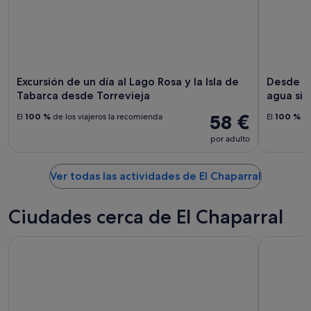
Excursión de un día al Lago Rosa y la Isla de
Desde To
Tabarca desde Torrevieja
agua sin 
58 €
El
100 %
de los viajeros la recomienda
El
100 %
de
por adulto
Ver todas las actividades de El Chaparral
Ciudades cerca de El Chaparral