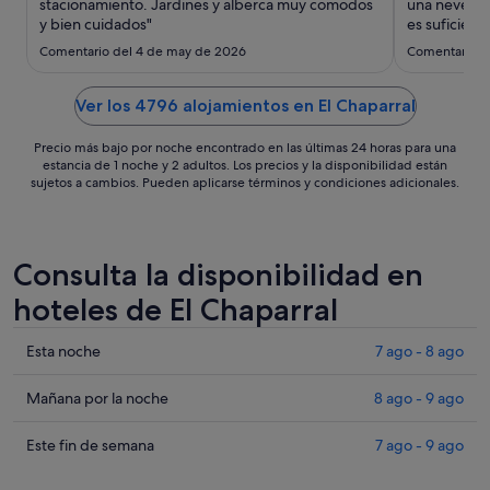
ago
stacionamiento. Jardines y alberca muy comodos
una nevera e
y bien cuidados"
al
es suficiente
26
Comentario del 4 de may de 2026
Comentario de
ago
Ver los 4796 alojamientos en El Chaparral
Precio más bajo por noche encontrado en las últimas 24 horas para una
estancia de 1 noche y 2 adultos. Los precios y la disponibilidad están
sujetos a cambios. Pueden aplicarse términos y condiciones adicionales.
Consulta la disponibilidad en
hoteles de El Chaparral
Comprueba
Esta noche
7 ago - 8 ago
los
precios
Comprueba
Mañana por la noche
8 ago - 9 ago
en
los
El
precios
Comprueba
Este fin de semana
7 ago - 9 ago
Chaparral
en
los
para