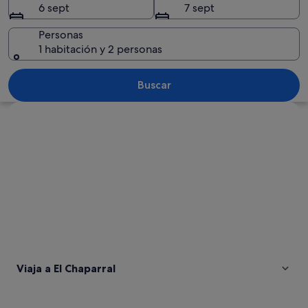
6 sept
7 sept
Personas
1 habitación y 2 personas
Una planicie salina con agua rosada y c
Buscar
Ver mapa
Viaja a El Chaparral