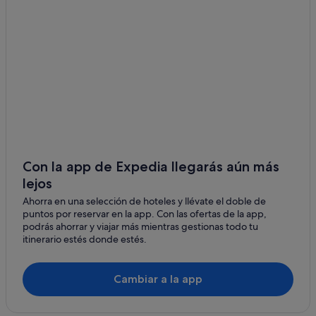
Hoteles de 4 estrellas en Torrevieja
Hoteles en la playa en La Mata
Barcelo hoteles en Torrevieja
Torrevieja hoteles
Hoteles baratos en La Mata
Villas en La Mata
El Chaparral hoteles
Condominios en Torrevieja
Con la app de Expedia llegarás aún más
lejos
Playa Senator hoteles en Torrevieja
Ahorra en una selección de hoteles y llévate el doble de
Hoteles con restaurante en La Mata
puntos por reservar en la app. Con las ofertas de la app,
Hoteles de 5 estrellas en La Mata
podrás ahorrar y viajar más mientras gestionas todo tu
itinerario estés donde estés.
Alojamientos agroturísticos en La Mata
Hoteles con conserje en Torrevieja
Cambiar a la app
Hoteles que aceptan mascotas en La Mata
Casas privadas de vacaciones en La Mata