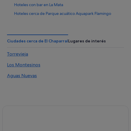
Hoteles con bar en La Mata
Hoteles cerca de Parque acuático Aquapark Flamingo
Hoteles boutique en Torrevieja
Hoteles en la playa en Torrevieja
Hoteles cerca de Habaneras Centro Comercial
Ciudades cerca de El Chaparral
Lugares de interés
Hoteles cerca de Parque acuático Aquopolis Torrevieja
Torrevieja
Complejos de pisos en La Mata
Los Montesinos
Villas en Torrevieja
Hoteles cerca de Plaza de la Constitución
Aguas Nuevas
Hoteles cerca de Teatro municipal de Torrevieja
Hoteles con spa en Torrevieja
Hoteles con todo incluido en Torrevieja
Apartamentos en La Mata
B&B en Torrevieja
Urbanización El Limonar hoteles