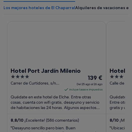
Los mejores hoteles de El Chaparral
Alquileres de vacaciones en 
Hotel Port Jardín Milenio
Hotel Polam
Hotel Port Jardín Milenio
Hotel P
4
El
3
139 €
out
precio
out
Carrer de Curtidores, s/n
Calle de los 
Del 25 ago al 26 ago
Elche Alicante
Santa Pola
of
es
of
incluye tasas e impuestos
5
de
5
Quédate en este hotel de Elche. Entre otras
Quédate en e
139 €
cosas, cuenta con wifi gratis, desayuno y servicio
Entre otras 
de habitaciones las 24 horas. Algunos aspectos
por
gratis y un 
que los huéspedes ...
turísticas ...
noche
del
8,8
/
10
¡Excelente! (586 comentarios)
8
/
10
¡Muy b
25
"Desayuno sencillo pero bien. Buen
"Ubicación i