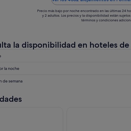
Precio más bajo por noche encontrado en las últimas 24 ho
y 2 adultos. Los precios y la disponibilidad están sujet
términos y condiciones adicion
lta la disponibilidad en hoteles d
eba
e
eba
r la noche
era
eba
in de semana
era
idades
era
de un día al Lago Rosa y la Isla de Tabarca desde Torrevieja
Desde Torrevieja: recorrido en