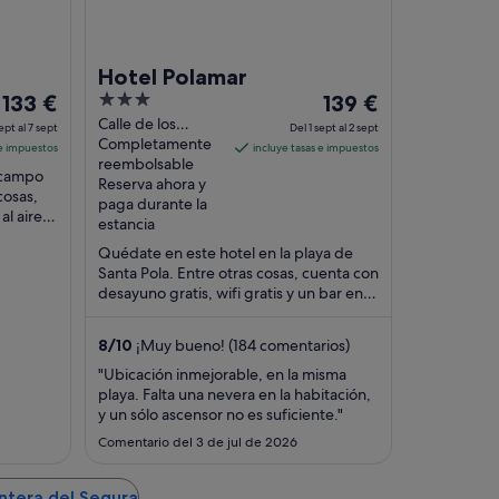
t
Hotel Polamar
El
3
El
133 €
139 €
precio
out
precio
Calle de los
ept al 7 sept
Del 1 sept al 2 sept
Astilleros 12 Santa
Completamente
es
of
es
 e impuestos
incluye tasas e impuestos
Pola
reembolsable
de
5
de
 campo
Reserva ahora y
133 €
139 €
cosas,
paga durante la
al aire
por
por
estancia
los
noche
noche
Quédate en este hotel en la playa de
del
del
Santa Pola. Entre otras cosas, cuenta con
6
1
desayuno gratis, wifi gratis y un bar en la
sept
sept
playa. Dos atracciones turísticas ...
al
al
8
/
10
¡Muy bueno! (184 comentarios)
7
2
"Ubicación inmejorable, en la misma
sept
sept
playa. Falta una nevera en la habitación,
y un sólo ascensor no es suficiente."
Comentario del 3 de jul de 2026
ntera del Segura