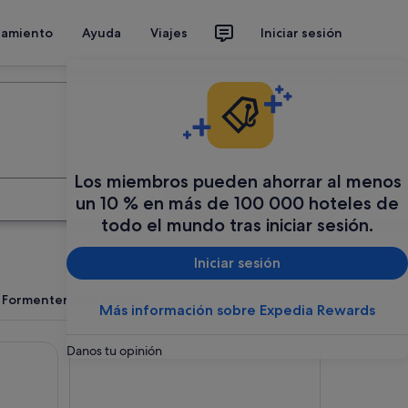
jamiento
Ayuda
Viajes
Iniciar sesión
Organiza tu viaje
Los miembros pueden ahorrar al menos
Buscar
un 10 % en más de 100 000 hoteles de
todo el mundo tras iniciar sesión.
Iniciar sesión
n Formentera del Segura
Más información sobre Expedia Rewards
Hotel Polamar
Danos tu opinión