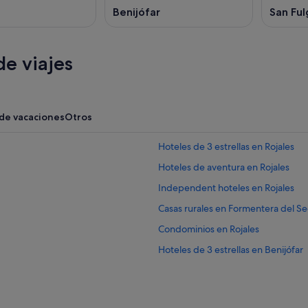
Benijófar
San Ful
e viajes
 de vacaciones
Otros
Hoteles de 3 estrellas en Rojales
Hoteles de aventura en Rojales
Independent hoteles en Rojales
Casas rurales en Formentera del S
Condominios en Rojales
Hoteles de 3 estrellas en Benijófar
Residences en Formentera del Seg
Hoteles baratos en Rojales