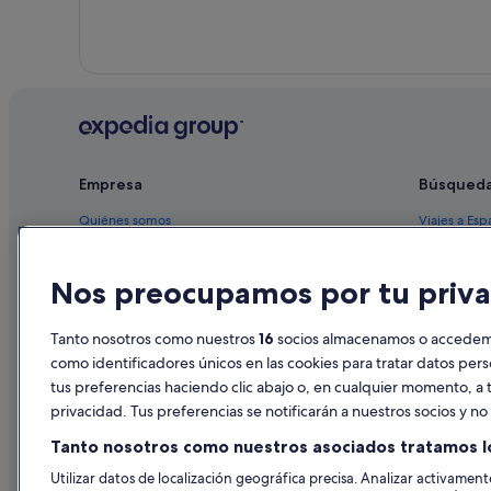
Empresa
Búsqued
Quiénes somos
Viajes a Esp
Empleo
Hoteles en 
Nos preocupamos por tu priva
Anuncia tu alojamiento
Alquileres 
Publicidad
Paquetes de
Tanto nosotros como nuestros
16
socios almacenamos o accedemos
Prensa
Vuelos bara
como identificadores únicos en las cookies para tratar datos per
tus preferencias haciendo clic abajo o, en cualquier momento, a t
Alquiler de
privacidad. Tus preferencias se notificarán a nuestros socios y n
Todos los a
Tanto nosotros como nuestros asociados tratamos l
Utilizar datos de localización geográfica precisa. Analizar activamente