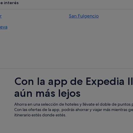
Apartamentos en Rojales
e interés
Casas de huéspedes en Daya Vieja
r
San Fulgencio
Hoteles que aceptan mascotas en R
eva
Campings de caravanas en Forment
Benijófar hoteles
Campings de caravanas en Daya Vi
Villas en Formentera del Segura
Hoteles en la playa en Quesada
Apartamentos en Formentera del 
Con la app de Expedia l
Hoteles cerca de Campo de golf L
aún más lejos
Casas privadas de vacaciones en F
Ahorra en una selección de hoteles y llévate el doble de puntos p
Con las ofertas de la app, podrás ahorrar y viajar más mientras g
itinerario estés donde estés.