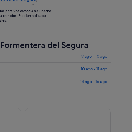
ras para una estancia de 1 noche
os a cambios. Pueden aplicarse
ales.
e Formentera del Segura
9 ago - 10 ago
10 ago - 11 ago
14 ago - 16 ago
 moto de agua sin licencia.
Curso de Paddle Surf en Torrevieja