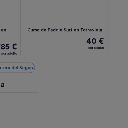
 en
Curso de Paddle Surf en Torrevieja
40 €
85 €
a
por adulto
por adulto
ntera del Segura
ra