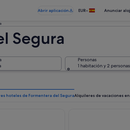
•
Abrir aplicación
EUR
Anunciar alo
a
l Segura
a
Personas
a
1 habitación y 2 personas
res hoteles de Formentera del Segura
Alquileres de vacaciones e
ort Jardín Milenio
El Plantio Golf Resort