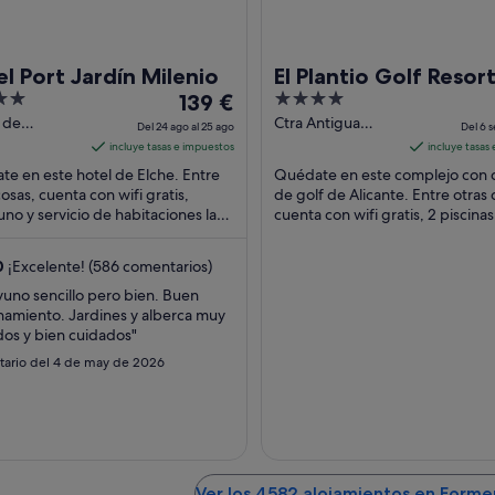
l Port Jardín Milenio
El Plantio Golf Resor
El
4
139 €
precio
out
 de
Ctra Antigua
Del 24 ago al 25 ago
Del 6 s
ores, s/n
Alicante, Elche
es
of
incluye tasas e impuestos
incluye tasas
Alicante
km3 (A-79)
de
5
e en este hotel de Elche. Entre
Quédate en este complejo con
Alicante Alicante
139 €
cosas, cuenta con wifi gratis,
de golf de Alicante. Entre otras 
no y servicio de habitaciones las
por
cuenta con wifi gratis, 2 piscinas 
as. Algunos aspectos que los
libre y 2 restaurantes. Algo que 
noche
des ...
huéspedes ...
del
0
¡Excelente! (586 comentarios)
24
uno sencillo pero bien. Buen
ago
namiento. Jardines y alberca muy
al
os y bien cuidados"
25
ario del 4 de may de 2026
ago
Ver los 4582 alojamientos en Forme