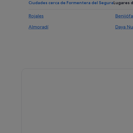
Chalets en Rojales
Ciudades cerca de Formentera del Segura
Lugares d
Pensiones en Benijófar
Rojales
Benijófa
Chalets en Formentera del Segura
Almoradí
Daya Nu
Hoteles con bar en Rojales
Hoteles con casino en Rojales
Hoteles con restaurante en Rojales
Hoteles con piscina en Rojales
Campings de caravanas en Benijófar
Casas de campo en Rojales
Villas en Benijófar
Hoteles de 4 estrellas en Benijófar
Hoteles cerca de Parque acuático Rojales AquaPark