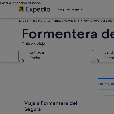
Pasar a la sección principal
Comprar viaje
Europa
España
Comunidad Valenciana
Formentera del Segur
Formentera de
Guía de viaje
Entrada
Salid
Fecha
Fech
Ver mapa
Los mejo
Hotel P
Viaja a Formentera del
Segura