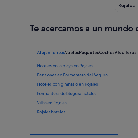
Rojales
Te acercamos a un mundo d
Alojamientos
Vuelos
Paquetes
Coches
Alquileres
Hoteles en la playa en Rojales
Pensiones en Formentera del Segura
Hoteles con gimnasio en Rojales
Formentera del Segura hoteles
Villas en Rojales
Rojales hoteles
Albergues en Formentera del Segura
Apartamentos en Benijófar