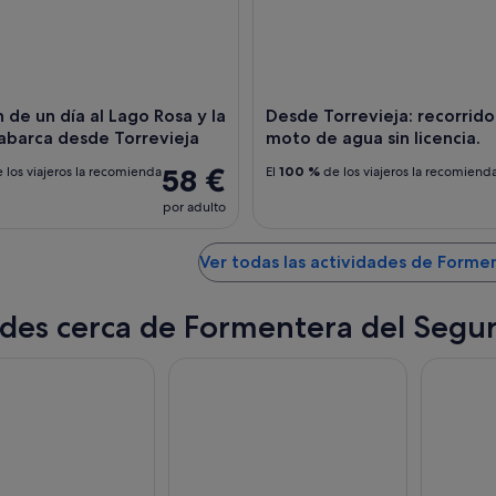
n de un día al Lago Rosa y la
Desde Torrevieja: recorrido
Tabarca desde Torrevieja
moto de agua sin licencia.
58 €
 los viajeros la recomienda
El
100 %
de los viajeros la recomiend
por adulto
Ver todas las actividades de Forme
des cerca de Formentera del Segu