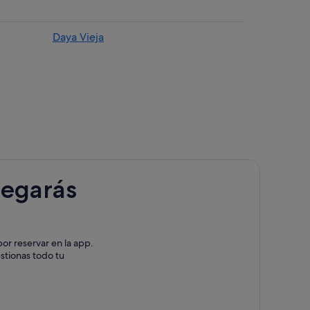
Daya Vieja
ojales
era del Segura
eja
Segura
legarás
a Marquesa
ormentera del Segura
or reservar en la app.
estionas todo tu