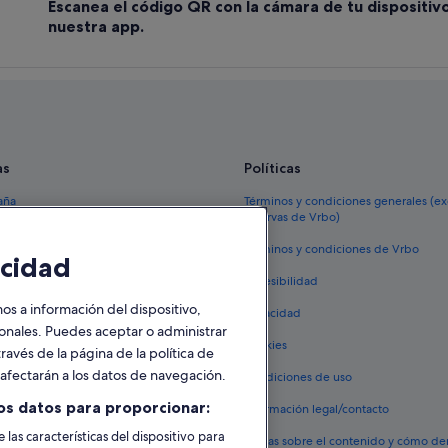
Escanea el código QR con la cámara de tu dispositiv
nuestra app.
as
Políticas
aña
Términos y condiciones generales (e
reservas de Vrbo)
España
Términos y condiciones de Vrbo
cidad
vacacionales España
Accesibilidad
 viaje a España
 a información del dispositivo,
Privacidad
tos en España
sonales. Puedes aceptar o administrar
Cookies
ravés de la página de la política de
 coches en España
o afectarán a los datos de navegación.
Condiciones de uso
lojamientos
os datos para proporcionar:
Información legal/contacto
 las características del dispositivo para
Pautas sobre el contenido y cómo de