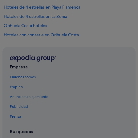
Hoteles de 4 estrellas en Playa Flamenca
Hoteles de 4 estrellas en La Zenia
Orihuela Costa hoteles
Hoteles con conserje en Orihuela Costa
Independent hoteles en Playa Flamenca
Hoteles de lujo en Cabo Roig
Hoteles de 3 estrellas en Pilar de la Horadada
Empresa
Residences en La Zenia
Quiénes somos
Independent hoteles en Orihuela Costa
Empleo
Hoteles de 4 estrellas en Benijófar
Anuncia tu alojamiento
Centros vacacionales en Cabo Roig
Publicidad
Hoteles de 5 estrellas en Pilar de la Horadada
Prensa
Hoteles de 4 estrellas en Guardamar del Segura
Hoteles con spa en La Zenia
Búsquedas
Hoteles de 5 estrellas en Rojales