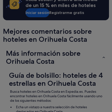
p
u
de un 15 % en miles de hoteles
o
y
c
b
Iniciar sesión
Registrarme gratis
o
u
"
e
n
Mejores comentarios sobre
a
"
hoteles en Orihuela Costa
Más información sobre
Orihuela Costa
Guía de bolsillo: hoteles de 4
estrellas en Orihuela Costa
Busca hoteles en Orihuela Costa en Expedia.es. Puedes
encontrar hoteles en Orihuela Costa fácilmente usando uno
de los siguientes métodos:
Echa un vistazo a nuestra selección de hoteles
destacados en Orihuela Costa