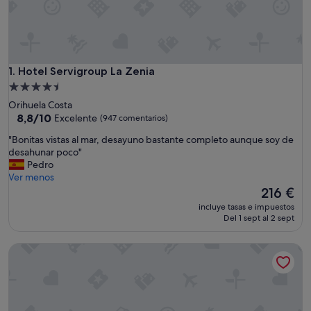
Hotel Servigroup La Zenia
1. Hotel Servigroup La Zenia
Alojamiento
de
Orihuela Costa
4.5 estrellas
8.8
8,8/10
Excelente
(947 comentarios)
sobre
"
"Bonitas vistas al mar, desayuno bastante completo aunque soy de
10,
B
desahunar poco"
Excelente,
o
Pedro
(947 comentarios)
n
Ver menos
i
El
216 €
t
precio
incluye tasas e impuestos
a
actual
Del 1 sept al 2 sept
s
es
v
de
Hotel Golf Campoamor
i
216 €
s
t
a
s