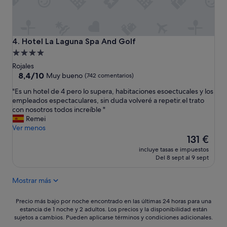
l
e
t
o
a
Hotel La Laguna Spa And Golf
4. Hotel La Laguna Spa And Golf
u
Alojamiento
n
de
Rojales
q
4.0 estrellas
8.4
8,4/10
u
Muy bueno
(742 comentarios)
sobre
e
"
"Es un hotel de 4 pero lo supera, habitaciones esoectucales y los
10,
s
E
empleados espectaculares, sin duda volveré a repetir.el trato
Muy
o
s
con nosotros todos increíble "
bueno,
y
u
Remei
(742 comentarios)
d
n
Ver menos
e
h
El
131 €
d
o
precio
e
incluye tasas e impuestos
t
actual
s
Del 8 sept al 9 sept
e
es
a
l
de
h
Mostrar más
d
131 €
u
e
n
4
Precio
Precio más bajo por noche encontrado en las últimas 24 horas para una
a
p
estancia de 1 noche y 2 adultos. Los precios y la disponibilidad están
más
r
sujetos a cambios. Pueden aplicarse términos y condiciones adicionales.
e
bajo
p