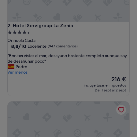
Hotel Servigroup La Zenia
2. Hotel Servigroup La Zenia
Alojamiento
de
Orihuela Costa
4.5 estrellas
8.8
8,8/10
Excelente
(947 comentarios)
sobre
"
"Bonitas vistas al mar, desayuno bastante completo aunque soy
10,
B
de desahunar poco"
Excelente,
o
Pedro
(947 comentarios)
n
Ver menos
i
El
216 €
t
precio
incluye tasas e impuestos
a
actual
Del 1 sept al 2 sept
s
es
v
de
Dña Monse Hotel Spa & Golf
i
216 €
s
t
a
s
a