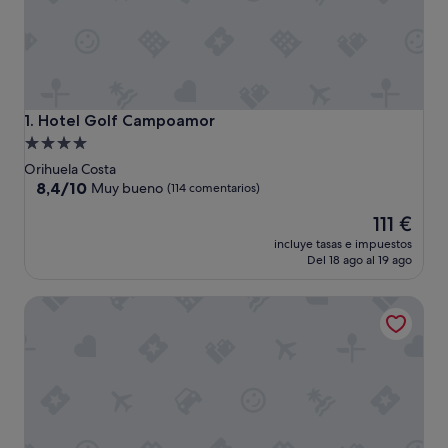
Hotel Golf Campoamor
1. Hotel Golf Campoamor
Alojamiento
de
Orihuela Costa
4.0 estrellas
8.4
8,4/10
Muy bueno
(114 comentarios)
sobre
El
111 €
10,
precio
Muy
incluye tasas e impuestos
actual
bueno,
Del 18 ago al 19 ago
es
(114 comentarios)
de
Hotel Servigroup La Zenia
111 €