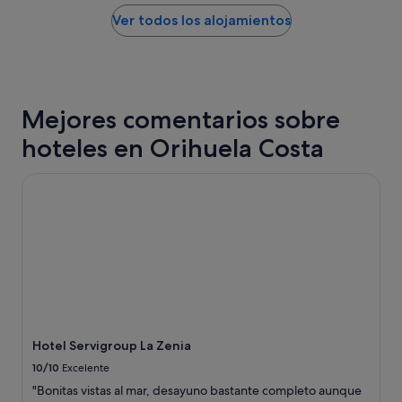
r
por
o
o
noche
Ver todos los alojamientos
c
l
encontrado
o
o
en
"
s
las
u
últimas
p
24 horas
Mejores comentarios sobre
e
para
r
una
hoteles en Orihuela Costa
a
estancia
,
de
h
1 noche
Hotel Servigroup La Zenia
a
y
b
2 adultos.
i
Los
t
precios
a
y
c
la
i
disponibilidad
o
están
n
sujetos
e
a
Hotel Servigroup La Zenia
s
cambios.
10/10
Excelente
e
Pueden
s
aplicarse
"Bonitas vistas al mar, desayuno bastante completo aunque