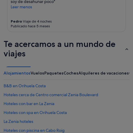
o
términos
soy de desahunar poco"
e
y
Leer menos
c
condiciones
t
adicionales.
Pedro
Viaje de 4 noches
u
Publicado hace 5 meses
c
a
l
Te acercamos a un mundo de
e
s
viajes
y
l
o
s
Alojamientos
Vuelos
Paquetes
Coches
Alquileres de vacaciones
O
e
m
B&B en Orihuela Costa
p
l
Hoteles cerca de Centro comercial Zenia Boulevard
e
a
Hoteles con bar en La Zenia
d
Hoteles con spa en Orihuela Costa
o
s
La Zenia hoteles
e
s
Hoteles con piscina en Cabo Roig