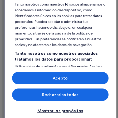
Tanto nosotros como nuestros
16
socios almacenamos o
Pautas sobre el contenido y cómo denunciar contenido
Posadas en Cabo Roig
accedemos a información del dispositivo, como
Condominios en La Zenia
identificadores únicos en las cookies para tratar datos
Ayuda
Apartoteles en Cabo Roig
personales. Puedes aceptar o administrar tus
Ayuda
preferencias haciendo clic abajo o, en cualquier
Hoteles que aceptan mascotas en La Zenia
momento, a través de la página de la política de
Cancelar un vuelo
Cabo Roig hoteles
privacidad. Tus preferencias se notificarán a nuestros
Cancelar una reserva de hotel o de un alquiler vacacional
socios y no afectarán a los datos de navegación.
Plazos de reembolso
Tanto nosotros como nuestros asociados
tratamos los datos para proporcionar:
Utilizar un cupón de Expedia
Utilizar datos de localización geográfica precisa. Analizar
Documentos para viajes internacionales
activamente las características del dispositivo para su
identificación. Almacenar la información en un dispositivo
Acepto
y/o acceder a ella. Publicidad y contenido personalizados,
medición de publicidad y contenido, investigación de
audiencia y desarrollo de servicios.
© 2026 Expedia, Inc., una empresa de Expedia Group. Todos los
Rechazarlas todas
Lista de asociados (proveedores)
derechos reservados. Expedia y el logotipo de Expedia son marcas
comerciales o marcas comerciales registradas de Expedia, Inc.
Vacationspot, S.L., Agencia de Viajes, I-AV-0000631.3.
Mostrar los propósitos