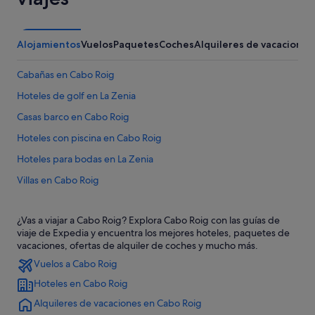
Alojamientos
Vuelos
Paquetes
Coches
Alquileres de vacaciones
Cabañas en Cabo Roig
Hoteles de golf en La Zenia
Casas barco en Cabo Roig
Hoteles con piscina en Cabo Roig
Hoteles para bodas en La Zenia
Villas en Cabo Roig
Chalets en Cabo Roig
¿Vas a viajar a Cabo Roig? Explora Cabo Roig con las guías de
Campings de caravanas en Cabo Roig
viaje de Expedia y encuentra los mejores hoteles, paquetes de
Hoteles en la playa en La Zenia
vacaciones, ofertas de alquiler de coches y mucho más.
Vuelos a Cabo Roig
Chalets en La Zenia
Hoteles en Cabo Roig
Apartamentos en Cabo Roig
Alquileres de vacaciones en Cabo Roig
Santos hoteles en Orihuela Costa