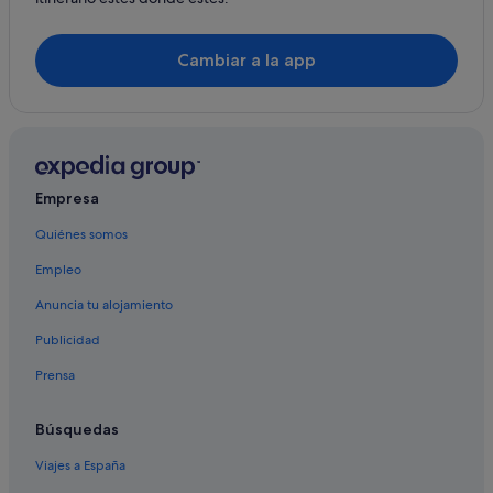
Hoteles con spa en Orihuela Costa
Mil Palmeras hoteles
Cambiar a la app
Villas en Cabo Roig
Hoteles de 3 estrellas en Mil Palmeras
Hoteles con piscina en Mil Palmeras
Orihuela Costa hoteles
Empresa
Apartamentos en Mil Palmeras
Quiénes somos
Empleo
Anuncia tu alojamiento
Publicidad
Prensa
Búsquedas
Viajes a España