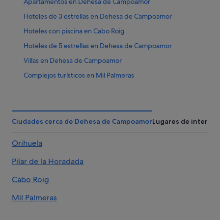
Apartamentos en Dehesa de Campoamor
Hoteles de 3 estrellas en Dehesa de Campoamor
Hoteles con piscina en Cabo Roig
Hoteles de 5 estrellas en Dehesa de Campoamor
Villas en Dehesa de Campoamor
Complejos turísticos en Mil Palmeras
Hoteles con piscina en Orihuela Costa
B&B en Dehesa de Campoamor
Casas de campo en Cabo Roig
Ciudades cerca de Dehesa de Campoamor
Lugares de interés
Servigroup hoteles en Dehesa de Campoamor
Orihuela
Hoteles de 4 estrellas en Cabo Roig
Pilar de la Horadada
Cabañas en Cabo Roig
Complejos turísticos en Cabo Roig
Cabo Roig
Casas privadas de vacaciones en Cabo Roig
Mil Palmeras
Residences en La Zenia