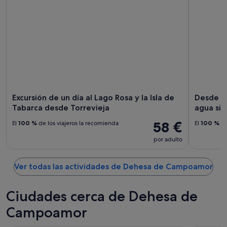
Excursión de un día al Lago Rosa y la Isla de
Desde To
Tabarca desde Torrevieja
agua sin 
58 €
El
100 %
de los viajeros la recomienda
El
100 %
de
por adulto
Ver todas las actividades de Dehesa de Campoamor
Ciudades cerca de Dehesa de
Campoamor