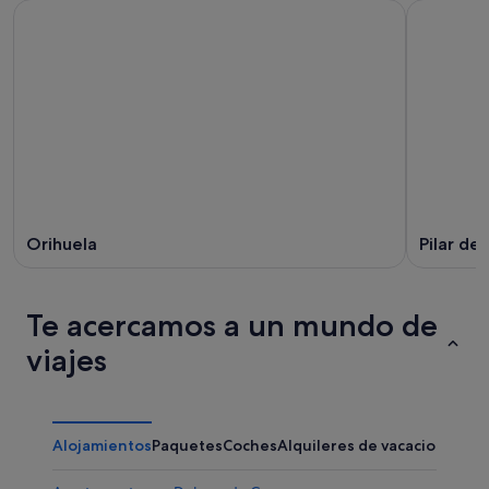
Orihuela
Pilar de
Te acercamos a un mundo de
viajes
Alojamientos
Paquetes
Coches
Alquileres de vacaciones
Otr