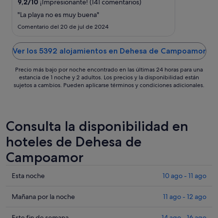
del
9,2
/
10
¡Impresionante! (141 comentarios)
7
"La playa no es muy buena"
sept
Comentario del 20 de jul de 2024
al
8
Ver los 5392 alojamientos en Dehesa de Campoamor
sept
Precio más bajo por noche encontrado en las últimas 24 horas para una
estancia de 1 noche y 2 adultos. Los precios y la disponibilidad están
sujetos a cambios. Pueden aplicarse términos y condiciones adicionales.
Consulta la disponibilidad en
hoteles de Dehesa de
Campoamor
Comprueba
Esta noche
10 ago - 11 ago
los
precios
Comprueba
Mañana por la noche
11 ago - 12 ago
en
los
Dehesa
precios
Comprueba
Este fin de semana
14 ago - 16 ago