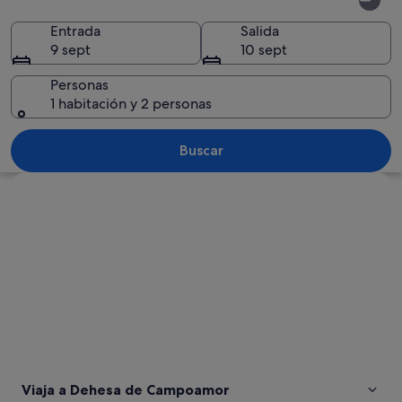
de
Campoamor
Entrada
Salida
9 sept
10 sept
Personas
1 habitación y 2 personas
Un paisaje urbano costero con una play
Buscar
Ver mapa
Viaja a Dehesa de Campoamor