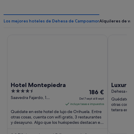
Los mejores hoteles de Dehesa de Campoamor
Alquileres de v
Hotel Montepiedra
Luxury Apar
Hotel Montepiedra
Luxury 
4.5
El
186 €
View, P
Dehesa de 
out
precio
Saavedra Fajardo, 1
Mature 
Quédate en 
Del 7 sept al 8 sept
Orihuela Alicante
of
es
otras cosas,
incluye tasas e impuestos
5
de
tetera en la
Quédate en este hotel de lujo de Orihuela. Entre
atracciones .
186 €
otras cosas, cuenta con wifi gratis, 3 restaurantes
y desayuno. Algo que los huéspedes destacan en
por
los comentarios ...
noche