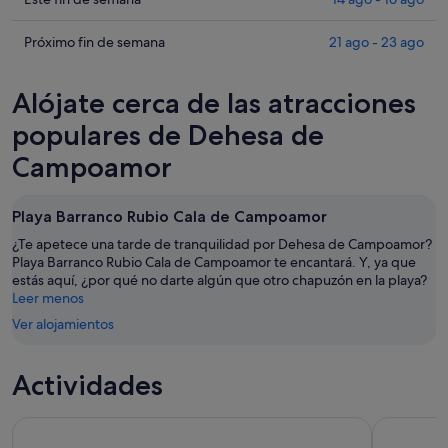
de
en
los
Campoamor
Dehesa
precios
Comprueba
Próximo fin de semana
21 ago - 23 ago
para
de
en
los
esta
Campoamor
Dehesa
precios
Alójate cerca de las atracciones
noche,
para
de
en
10
mañana
Campoamor
Dehesa
populares de Dehesa de
ago
por
para
de
Campoamor
-
la
este
Campoamor
11
noche,
fin
para
ago
11
de
el
Playa Barranco Rubio Cala de Campoamor
ago
semana,
próximo
¿Te apetece una tarde de tranquilidad por Dehesa de Campoamor?
-
14
fin
Playa Barranco Rubio Cala de Campoamor te encantará. Y, ya que
12
ago
de
estás aquí, ¿por qué no darte algún que otro chapuzón en la playa?
ago
-
semana,
Leer menos
16
21
Ver alojamientos
ago
ago
-
Actividades
23
ago
Excursión de un día al Lago Rosa y la Isla de Tabarca desde T
Desde Torr