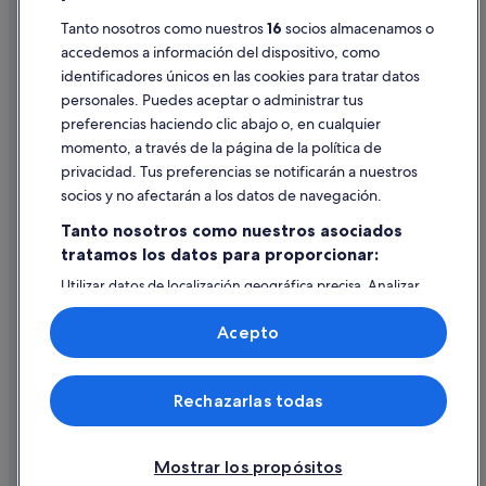
Pautas sobre el contenido y cómo denunciar contenido
Tanto nosotros como nuestros
16
socios almacenamos o
accedemos a información del dispositivo, como
identificadores únicos en las cookies para tratar datos
Ayuda
personales. Puedes aceptar o administrar tus
Ayuda
preferencias haciendo clic abajo o, en cualquier
momento, a través de la página de la política de
Cancelar un vuelo
privacidad. Tus preferencias se notificarán a nuestros
Cancelar una reserva de hotel o de un alquiler vacacional
socios y no afectarán a los datos de navegación.
Plazos de reembolso
Tanto nosotros como nuestros asociados
tratamos los datos para proporcionar:
Utilizar un cupón de Expedia
Utilizar datos de localización geográfica precisa. Analizar
Documentos para viajes internacionales
activamente las características del dispositivo para su
identificación. Almacenar la información en un dispositivo
Acepto
y/o acceder a ella. Publicidad y contenido personalizados,
medición de publicidad y contenido, investigación de
audiencia y desarrollo de servicios.
© 2026 Expedia, Inc., una empresa de Expedia Group. Todos los
Rechazarlas todas
Lista de asociados (proveedores)
derechos reservados. Expedia y el logotipo de Expedia son marcas
comerciales o marcas comerciales registradas de Expedia, Inc.
Vacationspot, S.L., Agencia de Viajes, I-AV-0000631.3.
Mostrar los propósitos