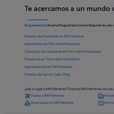
Te acercamos a un mundo d
Alojamientos
Vuelos
Paquetes
Coches
Alquileres de 
Hoteles de 3 estrellas en Mil Palmeras
Apartoteles en Pilar de la Horadada
Campings de caravanas en Torre de la Horadada
Pensiones en Torre de la Horadada
Apartamentos en Mil Palmeras
Hoteles de lujo en Cabo Roig
Independent hoteles en Torre de la Horadada
¿Vas a viajar a Mil Palmeras? Explora Mil Palmeras con l
Villas en Dehesa de Campoamor
Vuelos a Mil Palmeras
Hotele
Hoteles de 5 estrellas en Cabo Roig
Vacaciones en Mil Palmeras
Activi
Residences en Torre de la Horadada
Apartamentos en Dehesa de Campoamor