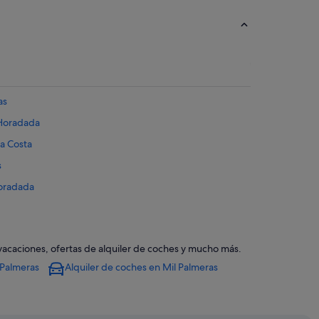
as
a Horadada
la Costa
s
Horadada
da
 vacaciones, ofertas de alquiler de coches y mucho más.
mpoamor
 Palmeras
Alquiler de coches en Mil Palmeras
 Horadada
de Campoamor
la Horadada