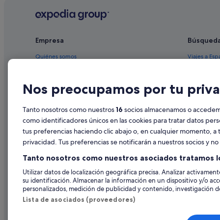
Chalets en Torre de la Horadada
Casas en árboles en Torre de la Horadada
Empresa
Búsqued
Hoteles en la playa en Mil Palmeras
Hoteles con piscina en Cabo Roig
Quiénes somos
Viajes a Esp
Servigroup hoteles en Dehesa de Campoamor
Empleo
Hoteles en 
Nos preocupamos por tu priva
Hoteles de 4 estrellas en Orihuela Costa
Anuncia tu alojamiento
Alquileres 
Hoteles en la playa en Dehesa de Campoamor
Publicidad
Paquetes de
Tanto nosotros como nuestros
16
socios almacenamos o accedemos
Hoteles de 3 estrellas en Dehesa de Campoamor
Prensa
Vuelos bara
como identificadores únicos en las cookies para tratar datos per
Pueblo Latino hoteles
tus preferencias haciendo clic abajo o, en cualquier momento, a t
Alquiler de
privacidad. Tus preferencias se notificarán a nuestros socios y n
B&B en Dehesa de Campoamor
Todos los a
Tanto nosotros como nuestros asociados tratamos l
Hoteles con todo incluido en Pilar de la Horadada
Utilizar datos de localización geográfica precisa. Analizar activamente
Hoteles de aventura en Pilar de la Horadada
su identificación. Almacenar la información en un dispositivo y/o acc
Mil Palmeras hoteles
personalizados, medición de publicidad y contenido, investigación de
Lista de asociados (proveedores)
Casas privadas de vacaciones en Dehesa de Campoamor