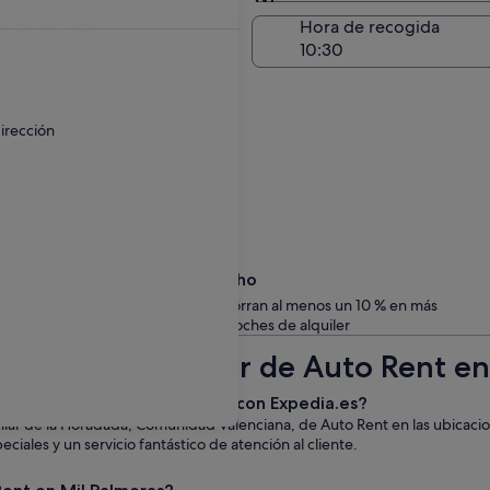
Entrega en el lugar de 
a de entrega
Hora de recogida
go
 un recargo.
irección
Date un capricho
Los miembros ahorran al menos un 10 % en más
de un millón de coches de alquiler
coches de alquiler de Auto Rent en
 de Auto Rent en Mil Palmeras con Expedia.es?
Pilar de la Horadada, Comunidad Valenciana, de Auto Rent en las ubicac
iales y un servicio fantástico de atención al cliente.