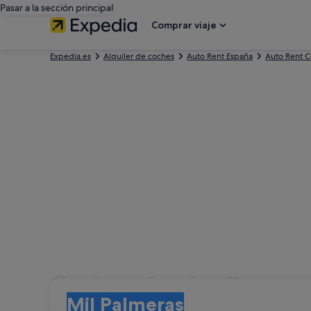
Pasar a la sección principal
Comprar viaje
Expedia.es
Alquiler de coches
Auto Rent España
Auto Rent 
Coches de alquiler co
Recogida
Recogida
Mil Palmeras