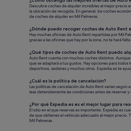
¿Cómo obtengo las mejores ofertas de Auto R
Descubre coches de alquiler increíbles al mejor precio e
la ubicación de recogida. En general, los coches económ
de coches de alquiler en Mil Palmeras.
¿Dónde puedo recoger coches de Auto Rent e
Hay muchas oficinas de Auto Rent repartidas por Mil Pal
gracias a las oficinas que hay por la zona, no te hará falt
¿Qué tipos de coches de Auto Rent puedo alqu
Auto Rent cuenta con muchos coches distintos. Aunque el
que se adaptará a tus gustos. Hay opciones para todos lo
deportivos, sedanes y muchos otros. Expedia.es te ayudar
¿Cuál es la política de cancelación?
Las políticas de cancelación de Auto Rent varían según
leas detenidamente las condiciones antes de reservar y q
¿Por qué Expedia.es es el mejor lugar para res
El sitio en el que reservas es importante. Expedia.es c
de que obtienes el vehículo adecuado al mejor precio. T
Mil Palmeras.