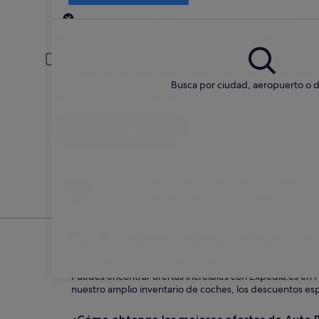
Recogida
Fecha de recogida
Fech
20 ago
21 a
Conductor menor de 30 años o mayor de 70
Es posible que los conductores jóvenes o los mayores deban pagar
Busca por ciudad, aeropuerto o d
Tengo un código de descuento
Buscar
No te preocupes si cambias de idea
Anulación sin penalización en una selección de
coches de alquiler
Qué debes saber sobre los 
¿Cuáles son las ventajas de alquilar un coche
Puedes encontrar ofertas increíbles con Expedia.es en 
nuestro amplio inventario de coches, los descuentos espec