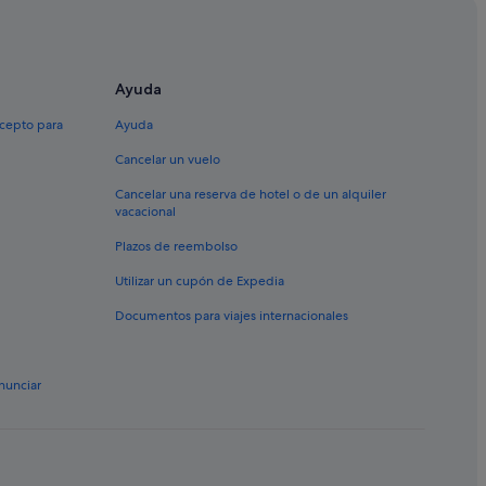
ra
meras
Ayuda
la Horadada
xcepto para
Ayuda
e la Horadada
Cancelar un vuelo
 de Campoamor
Cancelar una reserva de hotel o de un alquiler
vacacional
sa de Campoamor
Plazos de reembolso
as
Utilizar un cupón de Expedia
Documentos para viajes internacionales
nunciar
dada