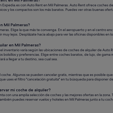
ent en Mil Palmeras?
n Expedia.es con Auto Rent en Mil Palmeras. Auto Rent ofrece coches de t
icos y los compactos son los más baratos. Puedes ver otras buenas ofert
n Mil Palmeras?
meras. Elige la que más te convenga. En el aeropuerto y en el centro enc
a ir muy lejos. Desplázate hacia abajo para ver las oficinas disponibles en 
ilar en Mil Palmeras?
 inventario varía según las ubicaciones de coches de alquiler de Auto R
s bolsillos y preferencias. Elige entre coches baratos, de lujo, de gama
á a llegar a tu destino, sea cual sea.
 el coche. Algunos se pueden cancelar gratis, mientras que es posible 
ue uses el filtro "cancelación gratuita" en tu búsqueda para disponer de
ervar mi coche de alquiler?
uenta con una amplia selección de coches y las mejores ofertas en la zon
ambién puedes reservar vuelos y hoteles en Mil Palmeras junto a tu coch