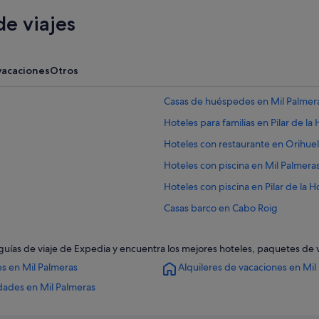
e viajes
vacaciones
Otros
Casas de huéspedes en Mil Palmer
Hoteles para familias en Pilar de l
Hoteles con restaurante en Orihue
Hoteles con piscina en Mil Palmera
Hoteles con piscina en Pilar de la 
Casas barco en Cabo Roig
Casas barco en Torre de la Horada
as guías de viaje de Expedia y encuentra los mejores hoteles, paquetes de
Hoteles con bar en Dehesa de Ca
s en Mil Palmeras
Alquileres de vacaciones en Mil
Hoteles con piscina en Torre de la
dades en Mil Palmeras
Hoteles con conserje en Dehesa 
Hoteles de 5 estrellas en Pilar de 