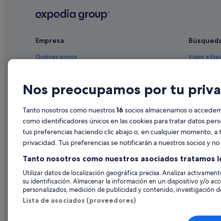
Hoteles baratos en Pilar de la Horadada
Hoteles con wifi en Pilar de la Horadada
Empresa
Búsqued
Hoteles de 5 estrellas en Pilar de la Horadada
Apartamentos en El Mojón
Quiénes somos
Viajes a Esp
Apartamentos en Pilar de la Horadada
Empleo
Hoteles en 
Nos preocupamos por tu priva
Villas en El Mojón
Anuncia tu alojamiento
Alquileres 
Hoteles románticos en Pilar de la Horadada
Publicidad
Paquetes de
Tanto nosotros como nuestros
16
socios almacenamos o accedemos
Casas de huéspedes en Mil Palmeras
Prensa
Vuelos bara
como identificadores únicos en las cookies para tratar datos per
Residences en Pilar de la Horadada
tus preferencias haciendo clic abajo o, en cualquier momento, a t
Alquiler de
privacidad. Tus preferencias se notificarán a nuestros socios y n
Casas de huéspedes en El Mojón
Todos los a
Tanto nosotros como nuestros asociados tratamos l
Hoteles de 3 estrellas en Pilar de la Horadada
Utilizar datos de localización geográfica precisa. Analizar activamente
Campings de caravanas en Mil Palmeras
su identificación. Almacenar la información en un dispositivo y/o acc
B&B en Pilar de la Horadada
personalizados, medición de publicidad y contenido, investigación de
Lista de asociados (proveedores)
Casas de campo en Pilar de la Horadada
Albergues en El Mojón