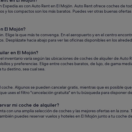
ent en El Mojón?
n Expedia.es con Auto Rent en El Mojón. Auto Rent ofrece coches de todo t
os y los compactos son los más baratos. Puedes ver otras buenas ofertas
n El Mojón?
n. Elige la que más te convenga. En el aeropuerto y en el centro encontr
ejos. Desplázate hacia abajo para ver las oficinas disponibles en los alrede
ilar en El Mojón?
 inventario varía según las ubicaciones de coches de alquiler de Auto 
lsillos y preferencias. Elige entre coches baratos, de lujo, de gama med
 tu destino, sea cual sea.
 el coche. Algunos se pueden cancelar gratis, mientras que es posible 
ue uses el filtro "cancelación gratuita" en tu búsqueda para disponer de
ervar mi coche de alquiler?
uenta con una amplia selección de coches y las mejores ofertas en la zon
ambién puedes reservar vuelos y hoteles en El Mojón junto a tu coche de