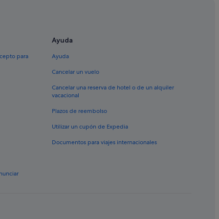
 Horadada
Ayuda
xcepto para
Ayuda
Cancelar un vuelo
Cancelar una reserva de hotel o de un alquiler
vacacional
dada
Plazos de reembolso
Horadada
Utilizar un cupón de Expedia
Documentos para viajes internacionales
nunciar
de la Horadada
a Horadada