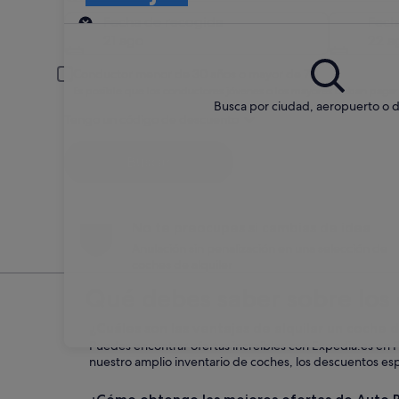
Recogida
Fecha de recogida
Fech
21 ago
22 a
Conductor menor de 30 años o mayor de 70
Es posible que los conductores jóvenes o los mayores deban pagar
Busca por ciudad, aeropuerto o d
Tengo un código de descuento
Buscar
No te preocupes si cambias de idea
Anulación sin penalización en una selección de
coches de alquiler
Qué debes saber sobre los 
¿Cuáles son las ventajas de alquilar un coche
Puedes encontrar ofertas increíbles con Expedia.es en 
nuestro amplio inventario de coches, los descuentos espec