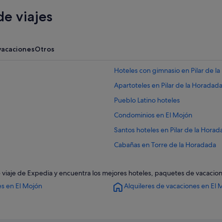
e viajes
vacaciones
Otros
Hoteles con gimnasio en Pilar de l
Apartoteles en Pilar de la Horadad
Pueblo Latino hoteles
Condominios en El Mojón
Santos hoteles en Pilar de la Hora
Cabañas en Torre de la Horadada
Casas privadas de vacaciones en Pi
 de viaje de Expedia y encuentra los mejores hoteles, paquetes de vacacio
El Mojón hoteles
es en El Mojón
Alquileres de vacaciones en El 
Casas de campo en El Mojón
Pensiones en El Mojón
Pensiones en Torre de la Horadada