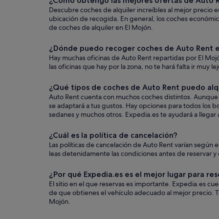
¿Cómo obtengo las mejores ofertas de Auto R
Descubre coches de alquiler increíbles al mejor precio e
ubicación de recogida. En general, los coches económic
de coches de alquiler en El Mojón.
¿Dónde puedo recoger coches de Auto Rent e
Hay muchas oficinas de Auto Rent repartidas por El Mojó
las oficinas que hay por la zona, no te hará falta ir muy l
¿Qué tipos de coches de Auto Rent puedo alqu
Auto Rent cuenta con muchos coches distintos. Aunque el
se adaptará a tus gustos. Hay opciones para todos los bo
sedanes y muchos otros. Expedia.es te ayudará a llegar a
¿Cuál es la política de cancelación?
Las políticas de cancelación de Auto Rent varían según
leas detenidamente las condiciones antes de reservar y q
¿Por qué Expedia.es es el mejor lugar para res
El sitio en el que reservas es importante. Expedia.es c
de que obtienes el vehículo adecuado al mejor precio. T
Mojón.