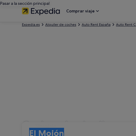
Pasar a la sección principal
Comprar viaje
Expedia.es
Alquiler de coches
Auto Rent España
Auto Rent 
Coches de alquiler co
Recogida
Recogida
El Mojón