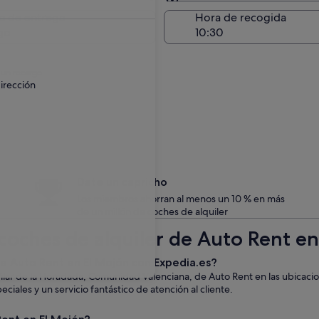
Entrega en el lugar de 
a de entrega
Hora de recogida
go
 un recargo.
irección
Date un capricho
Los miembros ahorran al menos un 10 % en más
de un millón de coches de alquiler
coches de alquiler de Auto Rent en
 de Auto Rent en El Mojón con Expedia.es?
Pilar de la Horadada, Comunidad Valenciana, de Auto Rent en las ubicac
iales y un servicio fantástico de atención al cliente.