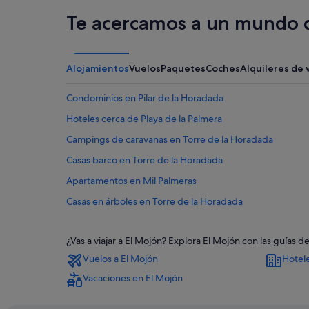
Te acercamos a un mundo d
Alojamientos
Vuelos
Paquetes
Coches
Alquileres de 
Condominios en Pilar de la Horadada
Hoteles cerca de Playa de la Palmera
Campings de caravanas en Torre de la Horadada
Casas barco en Torre de la Horadada
Apartamentos en Mil Palmeras
Casas en árboles en Torre de la Horadada
Hoteles para familias en Torre de la Horadada
¿Vas a viajar a El Mojón? Explora El Mojón con las guías
Chalets en Torre de la Horadada
Vuelos a El Mojón
Hotel
Independent hoteles en Torre de la Horadada
Vacaciones en El Mojón
Hoteles con restaurante en Pilar de la Horadada
Residences en Torre de la Horadada