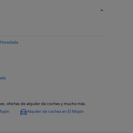
a Horadada
a
dada
lar de la Horadada
nes, ofertas de alquiler de coches y mucho más.
Mojón
Alquiler de coches en El Mojón