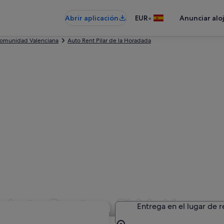
•
Abrir aplicación
EUR
Anunciar alo
Comunidad Valenciana
Auto Rent Pilar de la Horadada
n Auto Rent en El Mojón
Entrega en el lugar de 