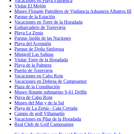
Vacaciones en Playa Flamenca
Visitar El Mojón
Museo Flotante Patrullero de Vigilancia Aduanera Albatros III
Parque de la Estación
Vacaciones en Torre de la Horadada
Embarcadero de Torrevieja
Playa La Zenia
Parque Jardín de las Naciones
Playa del Acequión
Parque de Doña Sinforosa
Minigolf Las Salinas
Visitar Torre de la Horadada
Playa de la Palmera
Puerto de Torrevieja
Vacaciones en Cabo Roig
Vacaciones en Dehesa de Campoamor
Plaza de la Constitución
Museo flotante submarino S-61 Delfín
Playa de Cabo Roig
Museo del Mar y de la Sal
Playa de La Zenia - Cala Cerrada
Campo de golf Villamartín
Vacaciones en Pilar de la Horadada
Real Club de Golf Campoamor