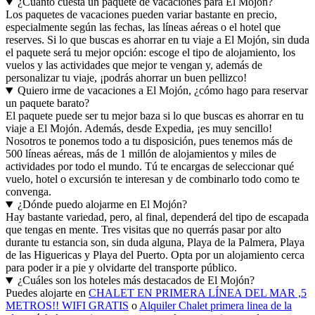
¿Cuánto cuesta un paquete de vacaciones para El Mojón?
Los paquetes de vacaciones pueden variar bastante en precio,
especialmente según las fechas, las líneas aéreas o el hotel que
reserves. Si lo que buscas es ahorrar en tu viaje a El Mojón, sin duda
el paquete será tu mejor opción: escoge el tipo de alojamiento, los
vuelos y las actividades que mejor te vengan y, además de
personalizar tu viaje, ¡podrás ahorrar un buen pellizco!
Quiero irme de vacaciones a El Mojón, ¿cómo hago para reservar
un paquete barato?
El paquete puede ser tu mejor baza si lo que buscas es ahorrar en tu
viaje a El Mojón. Además, desde Expedia, ¡es muy sencillo!
Nosotros te ponemos todo a tu disposición, pues tenemos más de
500 líneas aéreas, más de 1 millón de alojamientos y miles de
actividades por todo el mundo. Tú te encargas de seleccionar qué
vuelo, hotel o excursión te interesan y de combinarlo todo como te
convenga.
¿Dónde puedo alojarme en El Mojón?
Hay bastante variedad, pero, al final, dependerá del tipo de escapada
que tengas en mente. Tres visitas que no querrás pasar por alto
durante tu estancia son, sin duda alguna, Playa de la Palmera, Playa
de las Higuericas y Playa del Puerto. Opta por un alojamiento cerca
para poder ir a pie y olvidarte del transporte público.
¿Cuáles son los hoteles más destacados de El Mojón?
Puedes alojarte en
CHALET EN PRIMERA LÍNEA DEL MAR ,5
METROS!! WIFI GRATIS
o
Alquiler Chalet primera linea de la