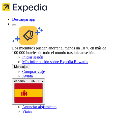
Descargar app
Los miembros pueden ahorrar al menos un 10 % en más de
100 000 hoteles de todo el mundo tras iniciar sesión.
Iniciar sesión
Más información sobre Expedia Rewards
Mensajes
Comprar viaje
Ayuda
español · EUR · ES
Anunciar alojamiento
Viajes