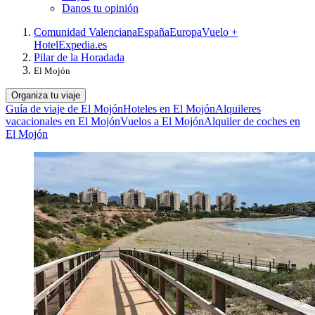
Danos tu opinión
Comunidad Valenciana
España
Europa
Vuelo +
Hotel
Expedia.es
Pilar de la Horadada
El Mojón
Organiza tu viaje
Guía de viaje de El Mojón
Hoteles en El Mojón
Alquileres
vacacionales en El Mojón
Vuelos a El Mojón
Alquiler de coches en
El Mojón