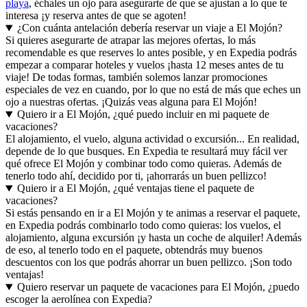
playa
, échales un ojo para asegurarte de que se ajustan a lo que te
interesa ¡y reserva antes de que se agoten!
¿Con cuánta antelación debería reservar un viaje a El Mojón?
Si quieres asegurarte de atrapar las mejores ofertas, lo más
recomendable es que reserves lo antes posible, y en Expedia podrás
empezar a comparar hoteles y vuelos ¡hasta 12 meses antes de tu
viaje! De todas formas, también solemos lanzar promociones
especiales de vez en cuando, por lo que no está de más que eches un
ojo a nuestras ofertas. ¡Quizás veas alguna para El Mojón!
Quiero ir a El Mojón, ¿qué puedo incluir en mi paquete de
vacaciones?
El alojamiento, el vuelo, alguna actividad o excursión... En realidad,
depende de lo que busques. En Expedia te resultará muy fácil ver
qué ofrece El Mojón y combinar todo como quieras. Además de
tenerlo todo ahí, decidido por ti, ¡ahorrarás un buen pellizco!
Quiero ir a El Mojón, ¿qué ventajas tiene el paquete de
vacaciones?
Si estás pensando en ir a El Mojón y te animas a reservar el paquete,
en Expedia podrás combinarlo todo como quieras: los vuelos, el
alojamiento, alguna excursión ¡y hasta un coche de alquiler! Además
de eso, al tenerlo todo en el paquete, obtendrás muy buenos
descuentos con los que podrás ahorrar un buen pellizco. ¡Son todo
ventajas!
Quiero reservar un paquete de vacaciones para El Mojón, ¿puedo
escoger la aerolínea con Expedia?