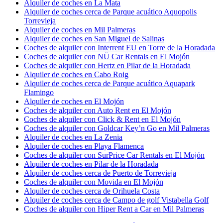
Alquiler de coches en La Mata
Alquiler de coches cerca de Parque acuático Aquopolis
Torrevieja
Alquiler de coches en Mil Palmeras
Alquiler de coches en San Miguel de Salinas
Coches de alquiler con Interrent EU en Torre de la Horadada
Coches de alquiler con NÜ Car Rentals en El Mojón
Coches de alquiler con Hertz en Pilar de la Horadada
Alquiler de coches en Cabo Roig
Alquiler de coches cerca de Parque acuático Aquapark
Flamingo
Alquiler de coches en El Mojón
Coches de alquiler con Auto Rent en El Mojón
Coches de alquiler con Click & Rent en El Mojón
Coches de alquiler con Goldcar Key’n Go en Mil Palmeras
Alquiler de coches en La Zenia
Alquiler de coches en Playa Flamenca
Coches de alquiler con SurPrice Car Rentals en El Mojón
Alquiler de coches en Pilar de la Horadada
Alquiler de coches cerca de Puerto de Torrevieja
Coches de alquiler con Movida en El Mojón
Alquiler de coches cerca de Orihuela Costa
Alquiler de coches cerca de Campo de golf Vistabella Golf
Coches de alquiler con Hiper Rent a Car en Mil Palmeras