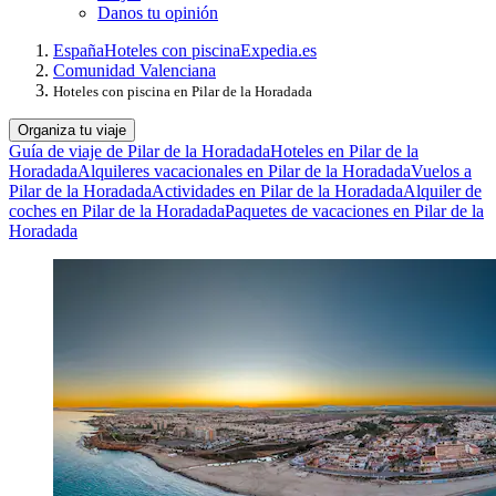
Danos tu opinión
España
Hoteles con piscina
Expedia.es
Comunidad Valenciana
Hoteles con piscina en Pilar de la Horadada
Organiza tu viaje
Guía de viaje de Pilar de la Horadada
Hoteles en Pilar de la
Horadada
Alquileres vacacionales en Pilar de la Horadada
Vuelos a
Pilar de la Horadada
Actividades en Pilar de la Horadada
Alquiler de
coches en Pilar de la Horadada
Paquetes de vacaciones en Pilar de la
Horadada