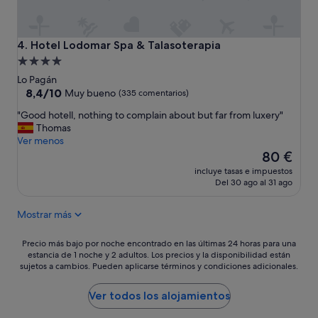
Hotel Lodomar Spa & Talasoterapia
4. Hotel Lodomar Spa & Talasoterapia
Alojamiento
de
Lo Pagán
4.0 estrellas
8.4
8,4/10
Muy bueno
(335 comentarios)
sobre
"
"Good hotell, nothing to complain about but far from luxery"
10,
G
Thomas
Muy
o
Ver menos
bueno,
o
El
80 €
(335 comentarios)
d
precio
incluye tasas e impuestos
h
actual
Del 30 ago al 31 ago
o
es
t
de
Mostrar más
e
80 €
l
l
Precio
Precio más bajo por noche encontrado en las últimas 24 horas para una
,
estancia de 1 noche y 2 adultos. Los precios y la disponibilidad están
más
sujetos a cambios. Pueden aplicarse términos y condiciones adicionales.
n
bajo
o
por
t
noche
Ver todos los alojamientos
h
encontrado