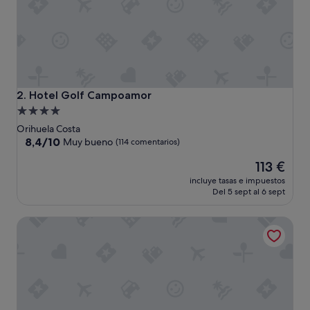
u
y
b
u
e
n
a
"
Hotel Golf Campoamor
2. Hotel Golf Campoamor
Alojamiento
de
Orihuela Costa
4.0 estrellas
8.4
8,4/10
Muy bueno
(114 comentarios)
sobre
El
113 €
10,
precio
Muy
incluye tasas e impuestos
actual
bueno,
Del 5 sept al 6 sept
es
(114 comentarios)
de
Dña Monse Hotel Spa & Golf
113 €