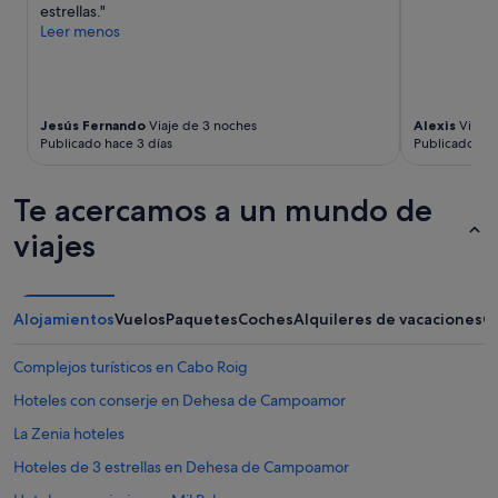
r
adicionales.
estrellas."
o
Leer menos
m
l
u
x
e
Jesús Fernando
Viaje de 3 noches
Alexis
Viaje 
r
Publicado hace 3 días
Publicado hac
y
"
Te acercamos a un mundo de
viajes
Alojamientos
Vuelos
Paquetes
Coches
Alquileres de vacaciones
O
Complejos turísticos en Cabo Roig
Hoteles con conserje en Dehesa de Campoamor
La Zenia hoteles
Hoteles de 3 estrellas en Dehesa de Campoamor