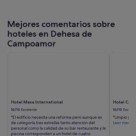
i
en
n
las
g
últimas
t
24 horas
Mejores comentarios sobre
o
para
c
una
hoteles en Dehesa de
o
estancia
m
de
Campoamor
p
1 noche
l
y
Hotel Masa International
Hotel Cano
a
2 adultos.
i
Los
n
precios
a
y
b
la
o
disponibilidad
u
están
t
sujetos
b
a
Hotel Masa International
Hotel Cano
u
cambios.
t
10/10
Excelente
10/10
Excelen
Pueden
f
aplicarse
"El edificio necesita una reforma pero aunque es
"Limpio y c
a
términos
de categoría tres estrellas tanto atención del
Leer menos
r
y
personal como la calidad de su bar restaurante y la
f
condiciones
piscina corresponden a un hotel de cuatro