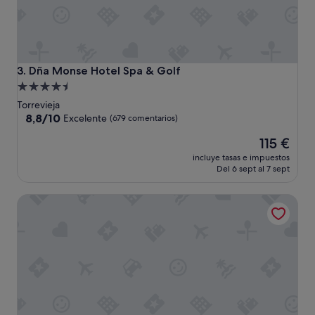
Dña Monse Hotel Spa & Golf
3. Dña Monse Hotel Spa & Golf
Alojamiento
de
Torrevieja
4.5 estrellas
8.8
8,8/10
Excelente
(679 comentarios)
sobre
El
115 €
10,
precio
Excelente,
incluye tasas e impuestos
actual
(679 comentarios)
Del 6 sept al 7 sept
es
de
Hotel Lodomar Spa & Talasoterapia
115 €