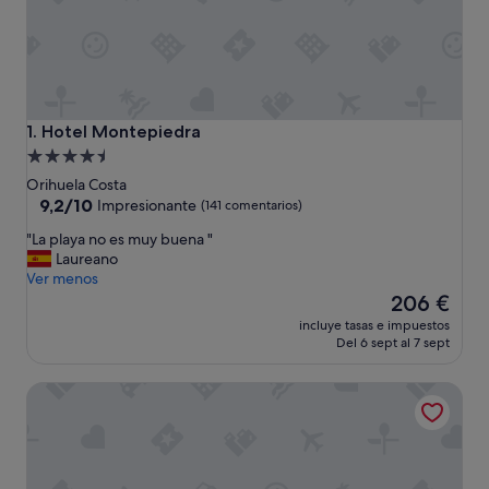
Hotel Montepiedra
1. Hotel Montepiedra
Alojamiento
de
Orihuela Costa
4.5 estrellas
9.2
9,2/10
Impresionante
(141 comentarios)
sobre
"
"La playa no es muy buena "
10,
L
Laureano
Impresionante,
a
Ver menos
(141 comentarios)
p
El
206 €
l
precio
incluye tasas e impuestos
a
actual
Del 6 sept al 7 sept
y
es
a
de
Hotel Golf Campoamor
n
206 €
o
e
s
m