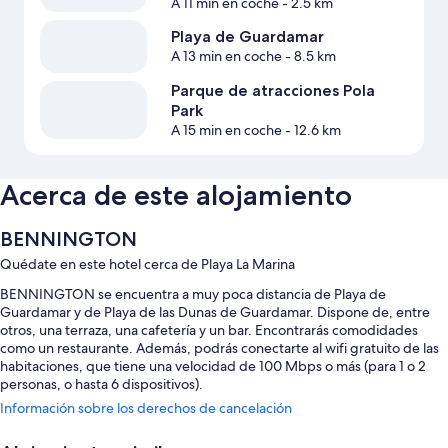
A 11 min en coche
- 2.5 km
Playa de Guardamar
A 13 min en coche
- 8.5 km
Parque de atracciones Pola
Park
A 15 min en coche
- 12.6 km
Acerca de este alojamiento
BENNINGTON
Quédate en este hotel cerca de Playa La Marina
BENNINGTON se encuentra a muy poca distancia de Playa de
Guardamar y de Playa de las Dunas de Guardamar. Dispone de, entre
otros, una terraza, una cafetería y un bar. Encontrarás comodidades
como un restaurante. Además, podrás conectarte al wifi gratuito de las
habitaciones, que tiene una velocidad de 100 Mbps o más (para 1 o 2
personas, o hasta 6 dispositivos).
Información sobre los derechos de cancelación
También te encantarán estos servicios:
Espacios sin humos, personal multilingüe y una máquina