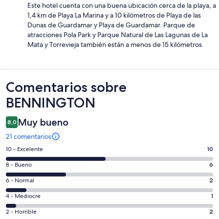
Este hotel cuenta con una buena ubicación cerca de la playa, a
1,4 km de Playa La Marina y a 10 kilómetros de Playa de las
Dunas de Guardamar y Playa de Guardamar. Parque de
atracciones Pola Park y Parque Natural de Las Lagunas de La
Mata y Torrevieja también están a menos de 15 kilómetros.
Comentarios
Comentarios sobre
BENNINGTON
Muy bueno
8,0
21 comentarios
10
10 - Excelente
10
comentarios
6
8 - Bueno
6
de
comentarios
un
2
6 - Normal
2
de
total
comentarios
un
1
4 - Mediocre
1
de
de
total
comentarios
21
un
2
2 - Horrible
2
de
de