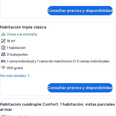
cama
detalles
doble
de
Consultar precios y disponibilidad
o
Habitación
clásica
2
con
Abrir
Habitación de hotel con dos camas, c
individuales
5
1
Habitación triple clásica
todas
cama
Vistas a la montaña
doble
las
o
18 m²
fotos
2
de
1 habitación
individuales
Habitación
3 huéspedes
triple
1 cama individual y 1 cama de matrimonio O 3 camas individuales
clásica
Wifi gratis
Más
Ver más detalles
detalles
de
Consultar precios y disponibilidad
Habitación
triple
clásica
Abrir
Habitación de hotel con cama, televis
5
Habitación cuádruple Confort, 1 habitación, vistas parciales
todas
al mar
las