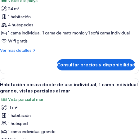
Vistas a la playa
fotos
24 m²
de
1 habitación
Habitación
cuádruple
4 huéspedes
Confort,
1 cama individual, 1 cama de matrimonio y 1 sofá cama individual
1
Wifi gratis
habitación,
Más
Ver más detalles
vistas
detalles
parciales
de
Consultar precios y disponibilidad
Habitación
al
cuádruple
mar
Confort,
Abrir
Una habitación con una cama, una silla
9
1
Habitación básica doble de uso individual, 1 cama individual
todas
habitación,
grande, vistas parciales al mar
vistas
las
Vista parcial al mar
parciales
fotos
al
11 m²
de
mar
1 habitación
Habitación
básica
1 huésped
doble
1 cama individual grande
de