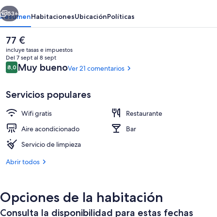
erior
Siguiente
53+
Resumen
Habitaciones
Ubicación
Políticas
El
77 €
precio
incluye tasas e impuestos
actual
Del 7 sept al 8 sept
es
Comentarios
Muy bueno
8,0
Ver 21 comentarios
8,0 de 10
de
77 €
Servicios populares
Wifi gratis
Restaurante
Restaurante
Aire acondicionado
Bar
Servicio de limpieza
Abrir todos
Opciones de la habitación
Consulta la disponibilidad para estas fechas