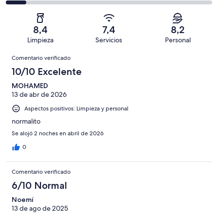
con
total
comentarios
21
un
una
de
de
con
total
puntuación
21
un
una
de
8,4
7,4
8,2
de
con
total
puntuación
21
Limpieza
Servicios
Personal
10
una
de
de
con
Comentarios
-
puntuación
21
8
Comentario verificado
una
Excelente
de
con
-
puntuación
10/10 Excelente
6
una
Bueno
de
-
puntuación
MOHAMED
4
Normal
13 de abr de 2026
de
-
2
Aspectos positivos: Limpieza y personal
Mediocre
-
normalito
Horrible
Se alojó 2 noches en abril de 2026
0
Comentario verificado
6/10 Normal
Noemí
13 de ago de 2025