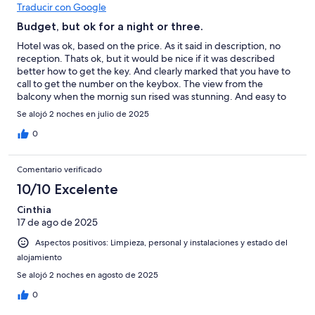
Traducir con Google
Budget, but ok for a night or three.
Hotel was ok, based on the price. As it said in description, no
reception. Thats ok, but it would be nice if it was described
better how to get the key. And clearly marked that you have to
call to get the number on the keybox. The view from the
balcony when the mornig sun rised was stunning. And easy to
park next to the hotel on its own 🅿️.
Se alojó 2 noches en julio de 2025
0
Comentario verificado
10/10 Excelente
Cinthia
17 de ago de 2025
Aspectos positivos: Limpieza, personal y instalaciones y estado del
alojamiento
Se alojó 2 noches en agosto de 2025
0