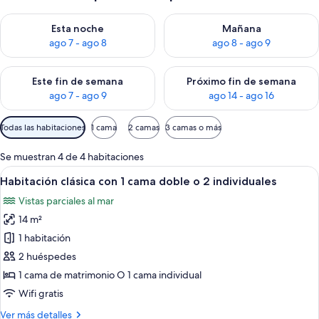
Consulta la disponibilidad para esta noche, ago 7 - ago 8
Consulta la disponibilidad pa
Esta noche
Mañana
ago 7 - ago 8
ago 8 - ago 9
Consulta la disponibilidad para este fin de semana, ago 7 - ag
Consulta la disponibilidad par
Este fin de semana
Próximo fin de semana
ago 7 - ago 9
ago 14 - ago 16
Filtros
Todas las habitaciones
1 cama
2 camas
3 camas o más
disponibles
para
Se muestran 4 de 4 habitaciones
las
Abrir
Habitación de hotel con dos camas ind
7
Habitación clásica con 1 cama doble o 2 individuales
habitaciones
todas
Vistas parciales al mar
las
14 m²
fotos
de
1 habitación
Habitación
2 huéspedes
clásica
1 cama de matrimonio O 1 cama individual
con
Wifi gratis
1
Más
Ver más detalles