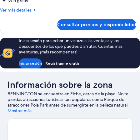
Wifi gratis
uso
Más
Ver más detalles
individual,
detalles
1
de
Consultar precios y disponibilidad
Habitación
cama
básica
individual
doble
Inicia sesión para echar un vistazo a las ventajas y los
grande,
de
descuentos de los que puedes disfrutar. Cuantas más
vistas
uso
aventuras, ¡más recompensas!
individual,
parciales
1
al
Iniciar sesión
Registrarme gratis
cama
mar
individual
grande,
Información sobre la zona
vistas
parciales
BENNINGTON se encuentra en Elche, cerca de la playa. No te
al
pierdas atracciones turísticas tan populares como Parque de
mar
atracciones Pola Park antes de sumergirte en la belleza natural
de la zona en Playa La Marina y Playa de las Dunas de
Mostrar más
Guardamar. También merece la pena acercarse a Playa de
Guardamar y Parque Natural de Las Lagunas de La Mata y
Torrevieja.
Ver guía de viaje de Elche