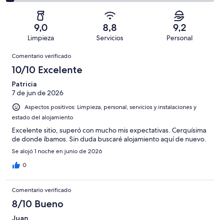
con
total
comentarios
120
un
una
de
de
con
total
puntuación
120
un
una
de
9,0
8,8
9,2
de
con
total
puntuación
120
Limpieza
Servicios
Personal
10
una
de
de
con
Comentarios
-
puntuación
120
8
Comentario verificado
una
Excelente
de
con
-
puntuación
10/10 Excelente
6
una
Bueno
de
-
puntuación
Patricia
4
Normal
7 de jun de 2026
de
-
2
Aspectos positivos: Limpieza, personal, servicios y instalaciones y
Mediocre
-
estado del alojamiento
Horrible
Excelente sitio, superó con mucho mis expectativas. Cerquísima
de donde íbamos. Sin duda buscaré alojamiento aquí de nuevo.
Se alojó 1 noche en junio de 2026
0
Comentario verificado
8/10 Bueno
Juan