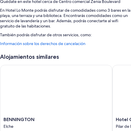
Quédate en este hotel cerca de Centro comercial Zenia Boulevard
En Hotel Lo Monte podrás disfrutar de comodidades como 3 bares en la
playa, una terraza y una biblioteca. Encontrarás comodidades como un
servicio de lavandería y un bar. Además, podrás conectarte al wifi
gratuito de las habitaciones.
También podrás disfrutar de otros servicios, como:
Información sobre los derechos de cancelación
Aparcamiento gratis
Desayuno continental (de pago), espacios sin humos y una caja
Alojamientos similares
fuerte en recepción
Servicios de conserjería, asistencia turística y para la compra de
BENNINGTON
Hotel C
entradas y un salón de eventos
Los huéspedes valoran muy positivamente la amabilidad del
personal
Características de la habitación
Todas las habitaciones cuentan con muebles diferentes y brindan
características que incluyen espacios para trabajar con ordenador
portátil y aire acondicionado, además de otras comodidades, como wifi
gratis y habitaciones insonorizadas.
BENNINGTON
Hotel
BENNINGTON
Hotel 
Elche
Congra
Elche
Pilar de
Además, otros de los servicios que hallarás en todas las habitaciones
Pilar