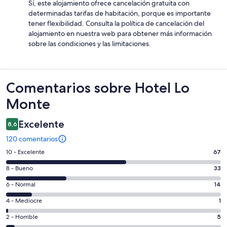
Sí, este alojamiento ofrece cancelación gratuita con
determinadas tarifas de habitación, porque es importante
tener flexibilidad. Consulta la política de cancelación del
alojamiento en nuestra web para obtener más información
sobre las condiciones y las limitaciones.
Comentarios
Comentarios sobre Hotel Lo
Monte
Excelente
8,6
120 comentarios
67
10 - Excelente
67
comentarios
33
8 - Bueno
33
de
comentarios
un
14
6 - Normal
14
de
total
comentarios
un
1
4 - Mediocre
1
de
de
total
comentarios
120
un
5
2 - Horrible
5
de
de