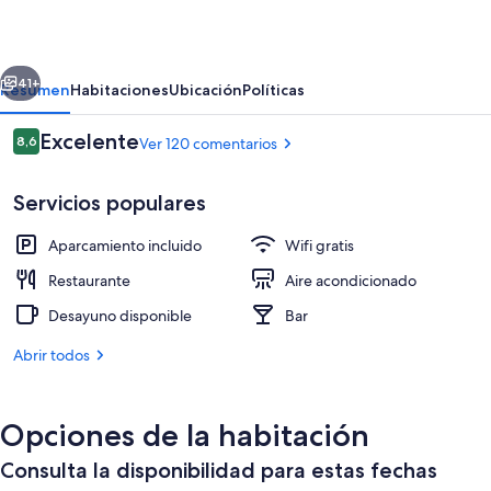
Monte
erior
Siguiente
41+
Resumen
Habitaciones
Ubicación
Políticas
Comentarios
Excelente
8,6
Ver 120 comentarios
8,6 de 10
Servicios populares
Aparcamiento incluido
Wifi gratis
Restaurante
Aire acondicionado
Desayuno disponible
Bar
Salón
Abrir todos
Opciones de la habitación
Consulta la disponibilidad para estas fechas