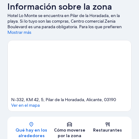
Información sobre la zona
Hotel Lo Monte se encuentra en Pilar de la Horadada, en la
playa. Si lo tuyo son las compras, Centro comercial Zenia
Boulevard es una parada obligatoria. Para los que prefieren
sumergirse en la naturaleza, Playa de Cabo Roig y Playa La Zenia
Mostrar más
son dos excelentes opciones. Parque de Doña Sinforosa y
Minigolf Las Salinas también merecen la pena.
Ver guía de viaje
de Pilar de la Horadada
N-332, KM 42, 5, Pilar de la Horadada, Alicante, 03190
Ver en el mapa
Mapa
Qué hay en los
Cómo moverse
Restaurantes
alrededores
por la zona