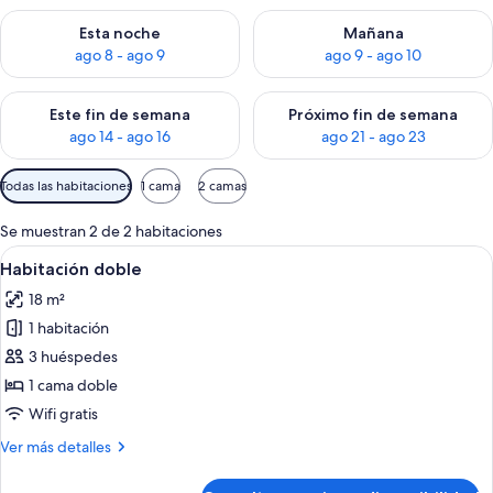
Consulta la disponibilidad para esta noche, ago 8 - ago 9
Consulta la disponibilidad pa
Esta noche
Mañana
ago 8 - ago 9
ago 9 - ago 10
Consulta la disponibilidad para este fin de semana, ago 14 - a
Consulta la disponibilidad par
Este fin de semana
Próximo fin de semana
ago 14 - ago 16
ago 21 - ago 23
Filtros
Todas las habitaciones
1 cama
2 camas
disponibles
para
Se muestran 2 de 2 habitaciones
las
Abrir
Un dormitorio con cama, dos mesitas d
12
Habitación doble
habitaciones
todas
18 m²
las
1 habitación
fotos
de
3 huéspedes
Habitación
1 cama doble
doble
Wifi gratis
Más
Ver más detalles
detalles
de