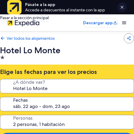
Pásate a la app
Accede a descuentos al instante con la app
Pasar a la sección principal
Descargar app
Ver todos los alojamientos
Hotel Lo Monte
Alojamiento
de
1.0 estrella
Elige las fechas para ver los precios
¿A dónde vas?
Fechas
Personas