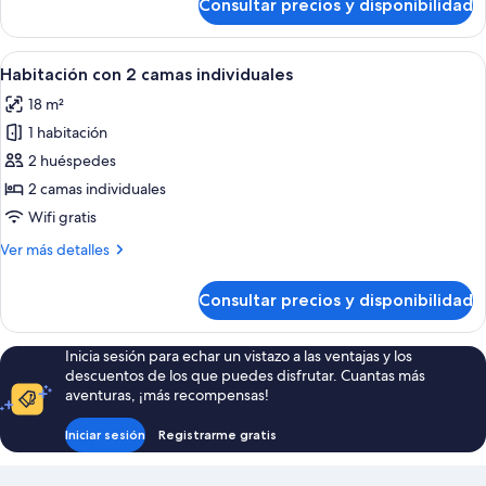
Consultar precios y disponibilidad
Habitación
doble
Abrir
Habitación de hotel con dos camas, c
10
Habitación con 2 camas individuales
todas
18 m²
las
1 habitación
fotos
de
2 huéspedes
Habitación
2 camas individuales
con
Wifi gratis
2
Más
Ver más detalles
camas
detalles
individuales
de
Consultar precios y disponibilidad
Habitación
con
2
Inicia sesión para echar un vistazo a las ventajas y los
camas
descuentos de los que puedes disfrutar. Cuantas más
individuales
aventuras, ¡más recompensas!
Iniciar sesión
Registrarme gratis