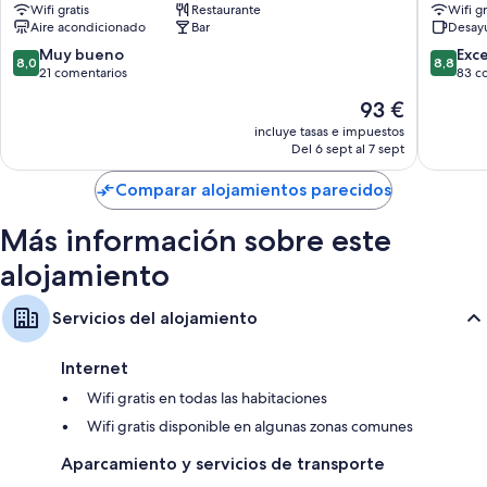
incluyen los siguientes:
Wifi gratis
Restaurante
Wifi gr
de
Aire acondicionado
Bar
Desay
la
Baños con duchas con efecto de lluvia o bañeras profundas, además
Horada
8.0
8.8
Muy bueno
Exc
de bidés y artículos de higiene personal gratuitos
8,0
8,8
sobre
sobre
21 comentarios
83 c
Televisiones de pantalla plana de 22 pulgadas con canales digitales
10,
10,
El
93 €
Muy
Excelent
Armarios o roperos, calefacción y servicio de limpieza diario
precio
bueno,
83 come
incluye tasas e impuestos
actual
Del 6 sept al 7 sept
21 comentarios
es
de
Comparar alojamientos parecidos
93 €
Más información sobre este
alojamiento
Servicios del alojamiento
Internet
Wifi gratis en todas las habitaciones
Wifi gratis disponible en algunas zonas comunes
Aparcamiento y servicios de transporte