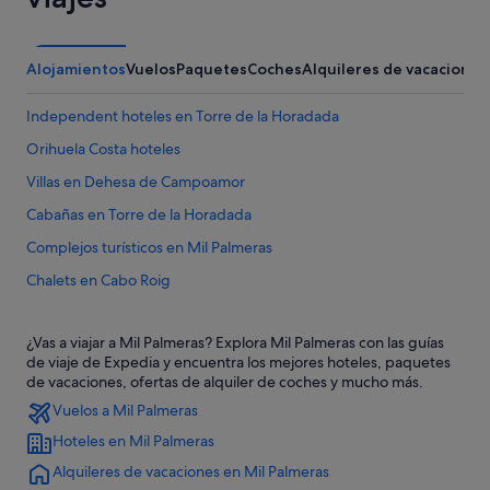
Alojamientos
Vuelos
Paquetes
Coches
Alquileres de vacaciones
Independent hoteles en Torre de la Horadada
Orihuela Costa hoteles
Villas en Dehesa de Campoamor
Cabañas en Torre de la Horadada
Complejos turísticos en Mil Palmeras
Chalets en Cabo Roig
Chalets en Torre de la Horadada
¿Vas a viajar a Mil Palmeras? Explora Mil Palmeras con las guías
Hoteles para familias en Torre de la Horadada
de viaje de Expedia y encuentra los mejores hoteles, paquetes
Hoteles con restaurante en Dehesa de Campoamor
de vacaciones, ofertas de alquiler de coches y mucho más.
Vuelos a Mil Palmeras
Casas privadas de vacaciones en Dehesa de Campoamor
Hoteles en Mil Palmeras
Hoteles de 3 estrellas en Mil Palmeras
Alquileres de vacaciones en Mil Palmeras
Hoteles en la playa en Pilar de la Horadada