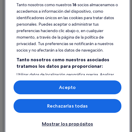
Tanto nosotros como nuestros
16
socios almacenamos o
Pautas sobre el contenido y cómo denunciar contenido
Hoteles cerca de Playa de la Palmera
accedemos a información del dispositivo, como
Hoteles con conserje en Dehesa de Campoamor
identificadores únicos en las cookies para tratar datos
Ayuda
Residences en Torre de la Horadada
personales. Puedes aceptar o administrar tus
Ayuda
preferencias haciendo clic abajo o, en cualquier
Casas de campo en Pilar de la Horadada
momento, a través de la página de la política de
Cancelar un vuelo
Servigroup hoteles en Dehesa de Campoamor
privacidad. Tus preferencias se notificarán a nuestros
Cancelar una reserva de hotel o de un alquiler vacacional
socios y no afectarán a los datos de navegación.
Hoteles de 5 estrellas en Pilar de la Horadada
Plazos de reembolso
Tanto nosotros como nuestros asociados
tratamos los datos para proporcionar:
Utilizar un cupón de Expedia
Utilizar datos de localización geográfica precisa. Analizar
Documentos para viajes internacionales
activamente las características del dispositivo para su
identificación. Almacenar la información en un dispositivo
Acepto
y/o acceder a ella. Publicidad y contenido personalizados,
medición de publicidad y contenido, investigación de
audiencia y desarrollo de servicios.
© 2026 Expedia, Inc., una empresa de Expedia Group. Todos los
Rechazarlas todas
Lista de asociados (proveedores)
derechos reservados. Expedia y el logotipo de Expedia son marcas
comerciales o marcas comerciales registradas de Expedia, Inc.
Vacationspot, S.L., Agencia de Viajes, I-AV-0000631.3.
Mostrar los propósitos