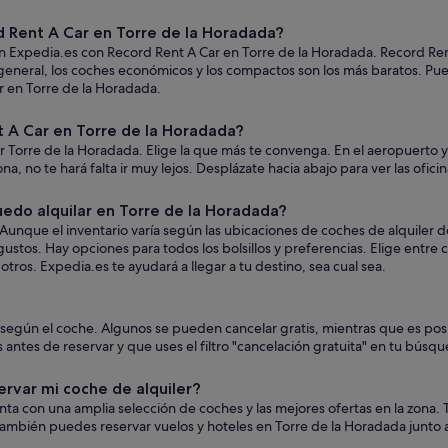
 Rent A Car en Torre de la Horadada?
en Expedia.es con Record Rent A Car en Torre de la Horadada. Record Ren
n general, los coches económicos y los compactos son los más baratos. Pu
r en Torre de la Horadada.
 A Car en Torre de la Horadada?
 Torre de la Horadada. Elige la que más te convenga. En el aeropuerto y
ona, no te hará falta ir muy lejos. Desplázate hacia abajo para ver las ofic
edo alquilar en Torre de la Horadada?
unque el inventario varía según las ubicaciones de coches de alquiler 
ustos. Hay opciones para todos los bolsillos y preferencias. Elige entre
ros. Expedia.es te ayudará a llegar a tu destino, sea cual sea.
n según el coche. Algunos se pueden cancelar gratis, mientras que es po
es de reservar y que uses el filtro "cancelación gratuita" en tu búsqu
ervar mi coche de alquiler?
uenta con una amplia selección de coches y las mejores ofertas en la zon
ambién puedes reservar vuelos y hoteles en Torre de la Horadada junto a