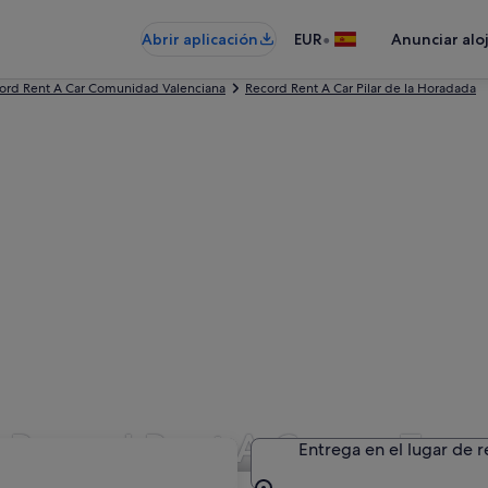
•
Abrir aplicación
EUR
Anunciar alo
ord Rent A Car Comunidad Valenciana
Record Rent A Car Pilar de la Horadada
 Record Rent A Car en Torr
Entrega en el lugar de 