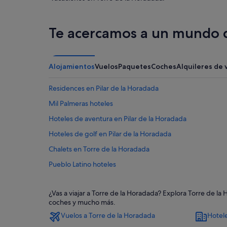
Te acercamos a un mundo d
Alojamientos
Vuelos
Paquetes
Coches
Alquileres de 
Residences en Pilar de la Horadada
Mil Palmeras hoteles
Hoteles de aventura en Pilar de la Horadada
Hoteles de golf en Pilar de la Horadada
Chalets en Torre de la Horadada
Pueblo Latino hoteles
Casas de campo en Pilar de la Horadada
¿Vas a viajar a Torre de la Horadada? Explora Torre de la
Hoteles en la playa en El Mojón
coches y mucho más.
Complejos turísticos en Mil Palmeras
Vuelos a Torre de la Horadada
Hotele
Residences en Torre de la Horadada