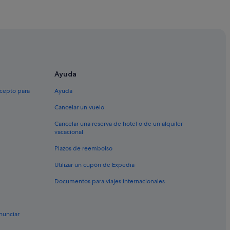
dada
radada
Horadada
Ayuda
xcepto para
Ayuda
s
Cancelar un vuelo
Cancelar una reserva de hotel o de un alquiler
vacacional
Plazos de reembolso
la Horadada
Utilizar un cupón de Expedia
Documentos para viajes internacionales
nunciar