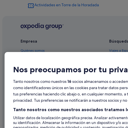
Actividades en Torre de la Horadada
Casas privadas de vacaciones en Pilar de la Horadada
Pensiones en Torre de la Horadada
Hoteles para familias en Torre de la Horadada
Condominios en Pilar de la Horadada
Empresa
Búsqued
Apartamentos en El Mojón
Casas de huéspedes en Mil Palmeras
Quiénes somos
Viajes a Esp
Apartamentos en Pilar de la Horadada
Empleo
Hoteles en 
Nos preocupamos por tu priva
Casas de campo en El Mojón
Anuncia tu alojamiento
Alquileres 
Apartamentos en Mil Palmeras
Publicidad
Paquetes de
Tanto nosotros como nuestros
16
socios almacenamos o accedemos
Albergues en Pilar de la Horadada
Prensa
Vuelos bara
como identificadores únicos en las cookies para tratar datos per
Pilar de la Horadada hoteles
tus preferencias haciendo clic abajo o, en cualquier momento, a t
Alquiler de
privacidad. Tus preferencias se notificarán a nuestros socios y n
Hoteles de 3 estrellas en Mil Palmeras
Todos los a
Tanto nosotros como nuestros asociados tratamos l
El Mojón hoteles
Utilizar datos de localización geográfica precisa. Analizar activamente
Hoteles con todo incluido en Pilar de la Horadada
su identificación. Almacenar la información en un dispositivo y/o acc
personalizados, medición de publicidad y contenido, investigación de