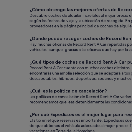
¿Cómo obtengo las mejores ofertas de Record
Descubre coches de alquiler increíbles al mejor precio 
según las fechas de viaje y la ubicación de recogida. E
proveedores en la página principal de coches de alquile
¿Dónde puedo recoger coches de Record Rent
Hay muchas oficinas de Record Rent A Car repartidas por
vehículos, aunque, gracias a las oficinas que hay por la z
¿Qué tipos de coches de Record Rent A Car pu
Record Rent A Car cuenta con muchos coches distintos. A
encontrarás una amplia selección que se adaptará a tus g
descapotables, híbridos, deportivos, sedanes y muchos ot
¿Cuál es la política de cancelación?
Las políticas de cancelación de Record Rent A Car varía
recomendamos que leas detenidamente las condiciones ant
¿Por qué Expedia.es es el mejor lugar para res
El sitio en el que reservas es importante. Expedia.es c
de que obtienes el vehículo adecuado al mejor precio. T
vacaciones en Torre de la Horadada.