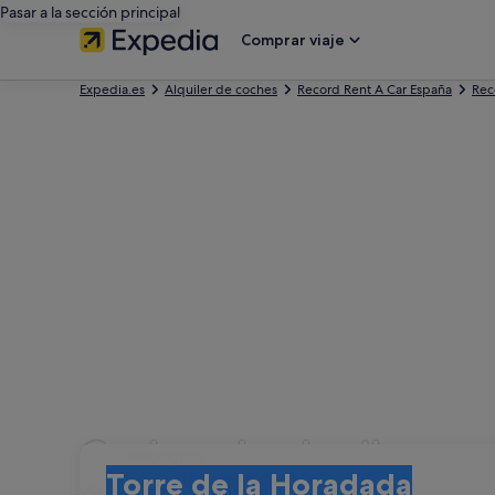
Pasar a la sección principal
Comprar viaje
Expedia.es
Alquiler de coches
Record Rent A Car España
Rec
Coches de alquiler con
Recogida
Recogida
Torre de la Horadada