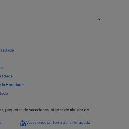
Horadada
a
da
Horadada
e la Horadada
adada
les, paquetes de vacaciones, ofertas de alquiler de
a Horadada
 Horadada
a
Vacaciones en Torre de la Horadada