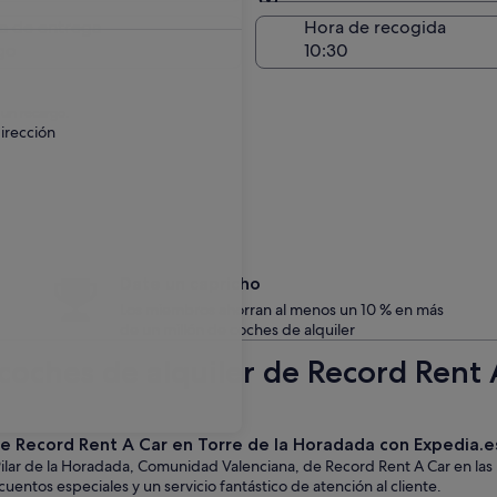
Entrega en el lugar de 
a de entrega
Hora de recogida
go
 un recargo.
irección
Date un capricho
Los miembros ahorran al menos un 10 % en más
de un millón de coches de alquiler
coches de alquiler de Record Rent A
 de Record Rent A Car en Torre de la Horadada con Expedia.e
Pilar de la Horadada, Comunidad Valenciana, de Record Rent A Car en las
entos especiales y un servicio fantástico de atención al cliente.