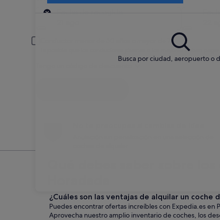
Recogida
Fecha de recogida
Fech
21 ago
22 a
Conductor menor de 30 años o mayor de 70
Es posible que los conductores jóvenes o los mayores deban pagar
Busca por ciudad, aeropuerto o d
Tengo un código de descuento
Buscar
No te preocupes si cambias de idea
Anulación sin penalización en una selección de
coches de alquiler
Qué debes saber sobre los 
Horadada
¿Cuáles son las ventajas de alquilar un coche
Puedes encontrar ofertas increíbles con Expedia.es en 
Aprovecha nuestro amplio inventario de coches, los descu