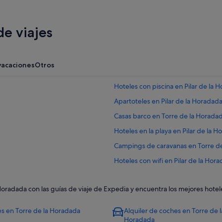
e viajes
vacaciones
Otros
Hoteles con piscina en Pilar de la 
Apartoteles en Pilar de la Horadad
Casas barco en Torre de la Horada
Hoteles en la playa en Pilar de la 
Campings de caravanas en Torre d
Hoteles con wifi en Pilar de la Hor
Nh Hotels en Pilar de la Horadada
 Horadada con las guías de viaje de Expedia y encuentra los mejores hote
Hoteles con gimnasio en Pilar de l
Hoteles con piscina en Torre de la
s en Torre de la Horadada
Alquiler de coches en Torre de l
Horadada
Condominios en El Mojón