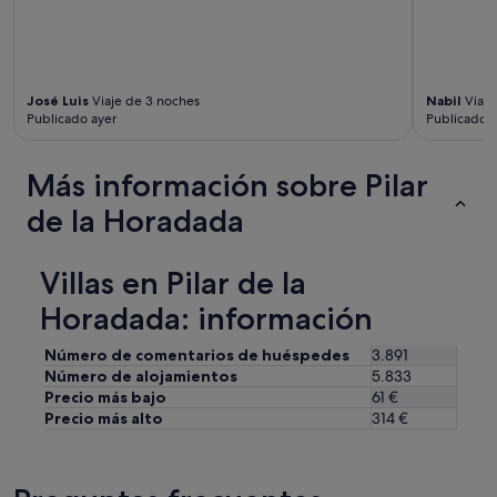
i
e
n
t
o
José Luis
Viaje de 3 noches
Nabil
Viaje
a
Publicado ayer
Publicado h
q
u
í
Más información sobre Pilar
d
e
de la Horadada
n
u
e
Villas en Pilar de la
v
Horadada: información
o
.
"
Número de comentarios de huéspedes
3.891
Número de alojamientos
5.833
Precio más bajo
61 €
Precio más alto
314 €