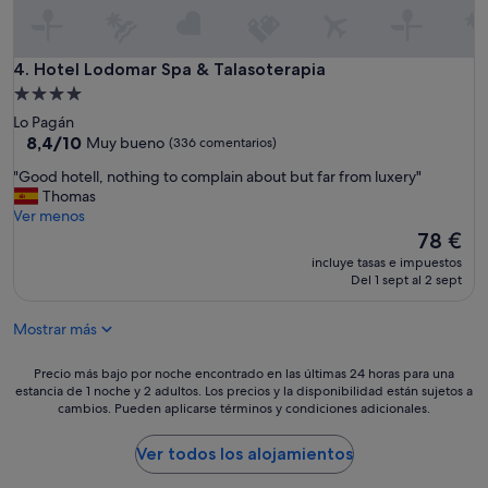
,
s
u
p
Hotel Lodomar Spa & Talasoterapia
4. Hotel Lodomar Spa & Talasoterapia
e
Alojamiento
r
de
Lo Pagán
ó
4.0 estrellas
8.4
8,4/10
c
Muy bueno
(336 comentarios)
sobre
o
"
"Good hotell, nothing to complain about but far from luxery"
10,
n
G
Thomas
Muy
m
o
Ver menos
bueno,
u
o
El
78 €
(336 comentarios)
c
d
precio
h
incluye tasas e impuestos
h
actual
o
Del 1 sept al 2 sept
o
es
m
t
de
i
Mostrar más
e
78 €
s
l
e
l
Precio
Precio más bajo por noche encontrado en las últimas 24 horas para una
x
,
estancia de 1 noche y 2 adultos. Los precios y la disponibilidad están sujetos a
más
p
cambios. Pueden aplicarse términos y condiciones adicionales.
n
bajo
e
o
por
c
t
noche
Ver todos los alojamientos
t
h
encontrado
a