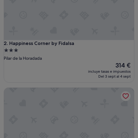
Happiness Corner by Fidalsa
2. Happiness Corner by Fidalsa
Alojamiento
de
Pilar de la Horadada
3.0 estrellas
El
314 €
precio
incluye tasas e impuestos
actual
Del 3 sept al 4 sept
es
de
Hotel Lo Monte
314 €