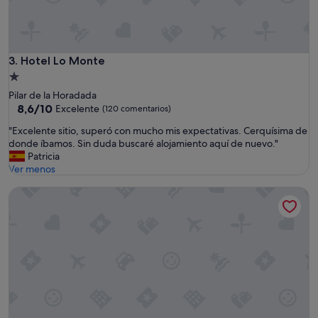
Hotel Lo Monte
3. Hotel Lo Monte
Alojamiento
de
Pilar de la Horadada
1.0 estrella
8.6
8,6/10
Excelente
(120 comentarios)
sobre
"
"Excelente sitio, superó con mucho mis expectativas. Cerquísima de
10,
E
donde íbamos. Sin duda buscaré alojamiento aquí de nuevo."
Excelente,
x
Patricia
(120 comentarios)
c
Ver menos
e
Hotel Lodomar Spa & Talasoterapia
l
e
n
t
e
s
i
t
i
o