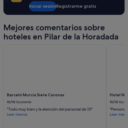
r
adicionales.
a
o
Iniciar sesión
Registrarme gratis
m
m
o
l
s
u
.
Mejores comentarios sobre
x
S
e
i
hoteles en Pilar de la Horadada
r
n
y
d
Barceló Murcia Siete Coronas
Hotel Nel
"
u
d
a
b
u
s
c
a
r
Barceló Murcia Siete Coronas
Hotel Ne
é
a
10/10
Excelente
10/10
Excel
l
"Todo muy bien y la atención del personal de 10"
"Personal
o
Leer menos
Leer men
j
a
m