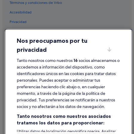
Términos y condiciones de Vrbo
Apartoteles en El Mojón
Accesibilidad
Hoteles baratos en Pilar de la Horadada
Privacidad
Hoteles de 5 estrellas en Pilar de la Horadada
Hoteles en la playa en Pilar de la Horadada
Cookies
Nos preocupamos por tu
Hoteles de 3 estrellas en Pilar de la Horadada
Condiciones de uso
privacidad
Campings de caravanas en Mil Palmeras
Información legal/contacto
Hoteles para familias en Torre de la Horadada
Pautas sobre el contenido y cómo denunciar contenido
Tanto nosotros como nuestros
16
socios almacenamos o
accedemos a información del dispositivo, como
B&B en El Mojón
identificadores únicos en las cookies para tratar datos
Ayuda
Hoteles con piscina en Torre de la Horadada
personales. Puedes aceptar o administrar tus
Ayuda
Nh Hotels en Pilar de la Horadada
preferencias haciendo clic abajo o, en cualquier
momento, a través de la página de la política de
Hoteles en la playa en El Mojón
Cancelar un vuelo
privacidad. Tus preferencias se notificarán a nuestros
Hoteles de 5 estrellas en Cañada de Práez
Cancelar una reserva de hotel o de un alquiler vacacional
socios y no afectarán a los datos de navegación.
Apartamentos en El Mojón
Plazos de reembolso
Tanto nosotros como nuestros asociados
Cañada de Práez hoteles
tratamos los datos para proporcionar:
Utilizar un cupón de Expedia
Pensiones en Torre de la Horadada
Utilizar datos de localización geográfica precisa. Analizar
Documentos para viajes internacionales