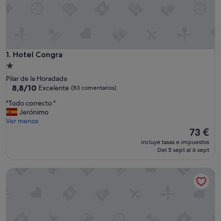
Hotel Congra
1. Hotel Congra
Alojamiento
de
Pilar de la Horadada
1.0 estrella
8.8
8,8/10
Excelente
(83 comentarios)
sobre
"
"Todo correcto "
10,
T
Jerónimo
Excelente,
o
Ver menos
(83 comentarios)
d
El
73 €
o
precio
incluye tasas e impuestos
c
actual
Del 5 sept al 6 sept
o
es
r
de
Happiness Corner by Fidalsa
r
73 €
e
c
t
o
"