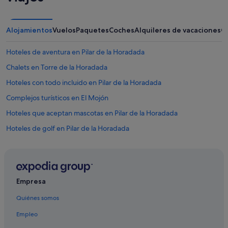
Alojamientos
Vuelos
Paquetes
Coches
Alquileres de vacaciones
O
Hoteles de aventura en Pilar de la Horadada
Chalets en Torre de la Horadada
Hoteles con todo incluido en Pilar de la Horadada
Complejos turísticos en El Mojón
Hoteles que aceptan mascotas en Pilar de la Horadada
Hoteles de golf en Pilar de la Horadada
Casas barco en Torre de la Horadada
Residences en Pilar de la Horadada
Apartamentos en Pilar de la Horadada
Empresa
Santos hoteles en Pilar de la Horadada
Quiénes somos
Pilar de la Horadada hoteles
Empleo
Condominios en El Mojón