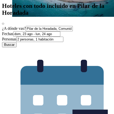
Hoteles con todo incluido en Pilar de la
Horadada
¿A dónde vas?
Fechas
Personas
Buscar