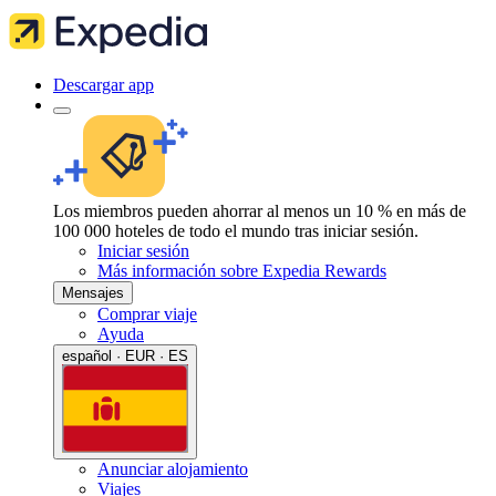
Descargar app
Los miembros pueden ahorrar al menos un 10 % en más de
100 000 hoteles de todo el mundo tras iniciar sesión.
Iniciar sesión
Más información sobre Expedia Rewards
Mensajes
Comprar viaje
Ayuda
español · EUR · ES
Anunciar alojamiento
Viajes