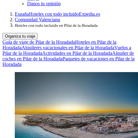
Danos tu opinión
España
Hoteles con todo incluido
Expedia.es
Comunidad Valenciana
Hoteles con todo incluido en Pilar de la Horadada
Organiza tu viaje
Guía de viaje de Pilar de la Horadada
Hoteles en Pilar de la
Horadada
Alquileres vacacionales en Pilar de la Horadada
Vuelos a
Pilar de la Horadada
Actividades en Pilar de la Horadada
Alquiler de
coches en Pilar de la Horadada
Paquetes de vacaciones en Pilar de la
Horadada