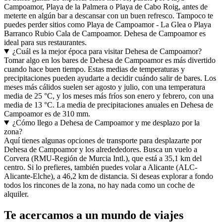
Campoamor, Playa de la Palmera o Playa de Cabo Roig, antes de
meterte en algún bar a descansar con un buen refresco. Tampoco te
puedes perder sitios como Playa de Campoamor - La Glea o Playa
Barranco Rubio Cala de Campoamor. Dehesa de Campoamor es
ideal para sus restaurantes.
¿Cuál es la mejor época para visitar Dehesa de Campoamor?
Tomar algo en los bares de Dehesa de Campoamor es más divertido
cuando hace buen tiempo. Estas medias de temperaturas y
precipitaciones pueden ayudarte a decidir cuándo salir de bares. Los
meses más cálidos suelen ser agosto y julio, con una temperatura
media de 25 °C, y los meses más fríos son enero y febrero, con una
media de 13 °C. La media de precipitaciones anuales en Dehesa de
Campoamor es de 310 mm.
¿Cómo llego a Dehesa de Campoamor y me desplazo por la
zona?
Aquí tienes algunas opciones de transporte para desplazarte por
Dehesa de Campoamor y los alredededores. Busca un vuelo a
Corvera (RMU-Región de Murcia Intl.), que está a 35,1 km del
centro. Si lo prefieres, también puedes volar a Alicante (ALC-
Alicante-Elche), a 46,2 km de distancia. Si deseas explorar a fondo
todos los rincones de la zona, no hay nada como un coche de
alquiler.
Te acercamos a un mundo de viajes