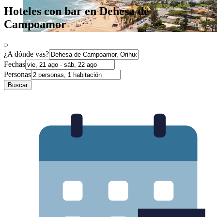
Hoteles con bar en Dehesa de
Campoamor
¿A dónde vas?
Fechas
Personas
Buscar