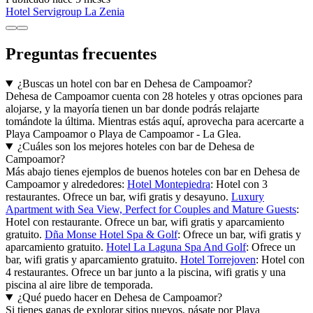
Hotel Servigroup La Zenia
Preguntas frecuentes
¿Buscas un hotel con bar en Dehesa de Campoamor?
Dehesa de Campoamor cuenta con 28 hoteles y otras opciones para
alojarse, y la mayoría tienen un bar donde podrás relajarte
tomándote la última. Mientras estás aquí, aprovecha para acercarte a
Playa Campoamor o Playa de Campoamor - La Glea.
¿Cuáles son los mejores hoteles con bar de Dehesa de
Campoamor?
Más abajo tienes ejemplos de buenos hoteles con bar en Dehesa de
Campoamor y alrededores:
Hotel Montepiedra
: Hotel con 3
restaurantes. Ofrece un bar, wifi gratis y desayuno.
Luxury
Apartment with Sea View, Perfect for Couples and Mature Guests
:
Hotel con restaurante. Ofrece un bar, wifi gratis y aparcamiento
gratuito.
Dña Monse Hotel Spa & Golf
: Ofrece un bar, wifi gratis y
aparcamiento gratuito.
Hotel La Laguna Spa And Golf
: Ofrece un
bar, wifi gratis y aparcamiento gratuito.
Hotel Torrejoven
: Hotel con
4 restaurantes. Ofrece un bar junto a la piscina, wifi gratis y una
piscina al aire libre de temporada.
¿Qué puedo hacer en Dehesa de Campoamor?
Si tienes ganas de explorar sitios nuevos, pásate por Playa