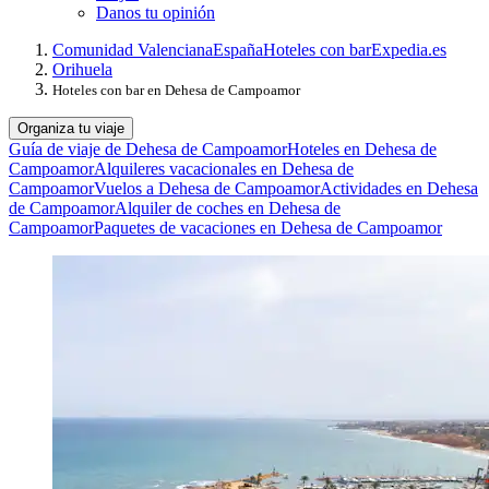
Danos tu opinión
Comunidad Valenciana
España
Hoteles con bar
Expedia.es
Orihuela
Hoteles con bar en Dehesa de Campoamor
Organiza tu viaje
Guía de viaje de Dehesa de Campoamor
Hoteles en Dehesa de
Campoamor
Alquileres vacacionales en Dehesa de
Campoamor
Vuelos a Dehesa de Campoamor
Actividades en Dehesa
de Campoamor
Alquiler de coches en Dehesa de
Campoamor
Paquetes de vacaciones en Dehesa de Campoamor