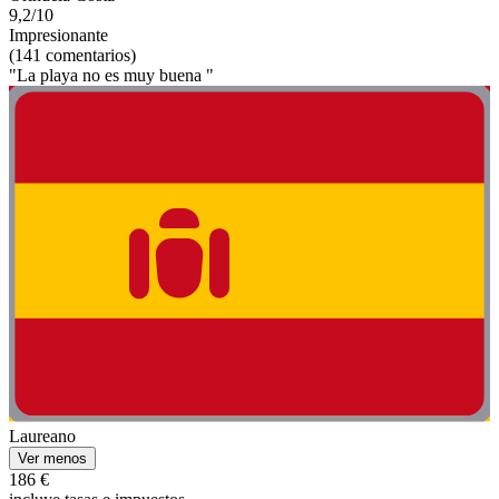
9,2/10
Impresionante
(141 comentarios)
"La playa no es muy buena "
Laureano
Ver menos
186 €