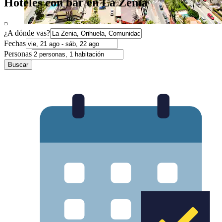
Hoteles con bar en La Zenia
¿A dónde vas?
Fechas
Personas
Buscar