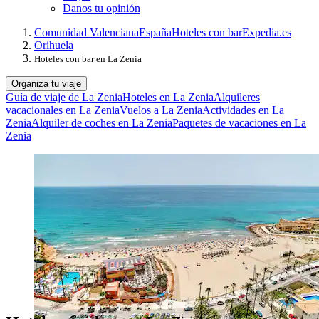
Danos tu opinión
Comunidad Valenciana
España
Hoteles con bar
Expedia.es
Orihuela
Hoteles con bar en La Zenia
Organiza tu viaje
Guía de viaje de La Zenia
Hoteles en La Zenia
Alquileres
vacacionales en La Zenia
Vuelos a La Zenia
Actividades en La
Zenia
Alquiler de coches en La Zenia
Paquetes de vacaciones en La
Zenia