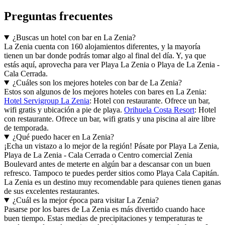
Preguntas frecuentes
¿Buscas un hotel con bar en La Zenia?
La Zenia cuenta con 160 alojamientos diferentes, y la mayoría
tienen un bar donde podrás tomar algo al final del día. Y, ya que
estás aquí, aprovecha para ver Playa La Zenia o Playa de La Zenia -
Cala Cerrada.
¿Cuáles son los mejores hoteles con bar de La Zenia?
Estos son algunos de los mejores hoteles con bares en La Zenia:
Hotel Servigroup La Zenia
: Hotel con restaurante. Ofrece un bar,
wifi gratis y ubicación a pie de playa.
Orihuela Costa Resort
: Hotel
con restaurante. Ofrece un bar, wifi gratis y una piscina al aire libre
de temporada.
¿Qué puedo hacer en La Zenia?
¡Echa un vistazo a lo mejor de la región! Pásate por Playa La Zenia,
Playa de La Zenia - Cala Cerrada o Centro comercial Zenia
Boulevard antes de meterte en algún bar a descansar con un buen
refresco. Tampoco te puedes perder sitios como Playa Cala Capitán.
La Zenia es un destino muy recomendable para quienes tienen ganas
de sus excelentes restaurantes.
¿Cuál es la mejor época para visitar La Zenia?
Pasarse por los bares de La Zenia es más divertido cuando hace
buen tiempo. Estas medias de precipitaciones y temperaturas te