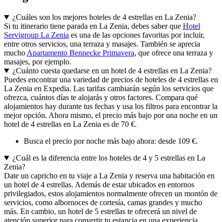
¿Cuáles son los mejores hoteles de 4 estrellas en La Zenia?
Si tu itinerario tiene parada en La Zenia, debes saber que
Hotel
Servigroup La Zenia
es una de las opciones favoritas por incluir,
entre otros servicios, una terraza y masajes. También se aprecia
mucho
Apartamento Bennecke Primavera
, que ofrece una terraza y
masajes, por ejemplo.
¿Cuánto cuesta quedarse en un hotel de 4 estrellas en La Zenia?
Puedes encontrar una variedad de precios de hoteles de 4 estrellas en
La Zenia en Expedia. Las tarifas cambiarán según los servicios que
ofrezca, cuántos días te alojarás y otros factores. Compara qué
alojamientos hay durante tus fechas y usa los filtros para encontrar la
mejor opción. Ahora mismo, el precio más bajo por una noche en un
hotel de 4 estrellas en La Zenia es de 70 €.
Busca el precio por noche más bajo ahora: desde 109 €.
¿Cuál es la diferencia entre los hoteles de 4 y 5 estrellas en La
Zenia?
Date un capricho en tu viaje a La Zenia y reserva una habitación en
un hotel de 4 estrellas. Además de estar ubicados en entornos
privilegiados, estos alojamientos normalmente ofrecen un montón de
servicios, como albornoces de cortesía, camas grandes y mucho
más. En cambio, un hotel de 5 estrellas te ofrecerá un nivel de
atención superior para convertir tu estancia en una experiencia