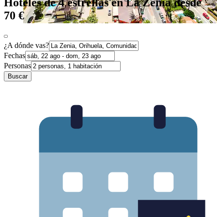
Hoteles de 4 estrellas en La Zenia desde
70 €
¿A dónde vas?
Fechas
Personas
Buscar