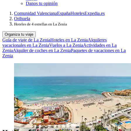
Danos tu opinión
Comunidad Valenciana
España
Hoteles
Expedia.es
Orihuela
Hoteles de 4 estrellas en La Zenia
Organiza tu viaje
Guía de viaje de La Zenia
Hoteles en La Zenia
Alquileres
vacacionales en La Zenia
Vuelos a La Zenia
Actividades en La
Zenia
Alquiler de coches en La Zenia
Paquetes de vacaciones en La
Zenia