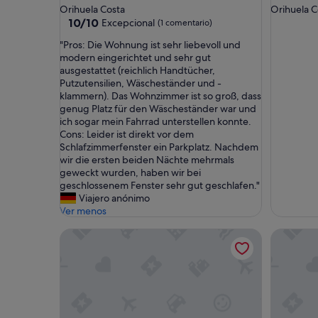
Orihuela Costa
Orihuela C
10.0
10/10
Excepcional
(1 comentario)
sobre
"
"Pros: Die Wohnung ist sehr liebevoll und
10,
P
modern eingerichtet und sehr gut
Excepcional,
r
ausgestattet (reichlich Handtücher,
(1 comentario)
o
Putzutensilien, Wäscheständer und -
s
klammern). Das Wohnzimmer ist so groß, dass
:
genug Platz für den Wäscheständer war und
D
ich sogar mein Fahrrad unterstellen konnte.
i
Cons: Leider ist direkt vor dem
e
Schlafzimmerfenster ein Parkplatz. Nachdem
W
wir die ersten beiden Nächte mehrmals
o
geweckt wurden, haben wir bei
h
geschlossenem Fenster sehr gut geschlafen."
n
Viajero anónimo
u
Ver menos
n
"Villa de 5 dormitorios con piscina privada y jardín
Casa Kate
g
i
s
t
s
e
h