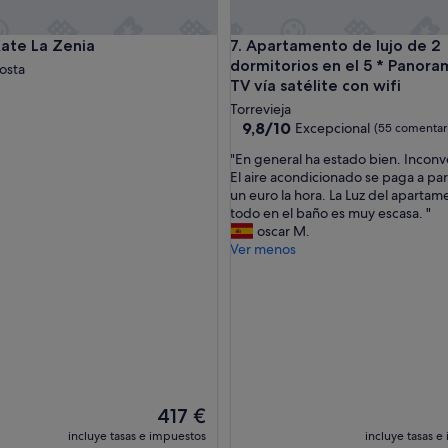
" cerca del mar con piscina y Wi-Fi
 La Zenia
Apartamento de lujo de 2 dormi
Kate La Zenia
7. Apartamento de lujo de 2
dormitorios en el 5 * Panora
osta
TV vía satélite con wifi
Torrevieja
9.8
9,8/10
Excepcional
(55 comentar
sobre
"
"En general ha estado bien. Inconv
10,
E
El aire acondicionado se paga a pa
Excepcional,
n
un euro la hora. La Luz del aparta
(55 comentarios)
g
todo en el baño es muy escasa. "
e
oscar M.
n
Ver menos
e
r
a
l
h
a
e
s
t
El
417 €
a
precio
incluye tasas e impuestos
incluye tasas e
d
actual