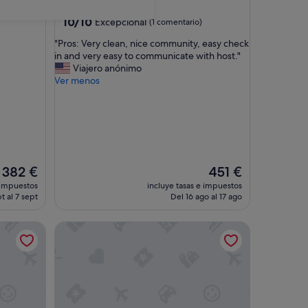
Orihuela Costa
10.0
10/10
Excepcional
(1 comentario)
sobre
"
"Pros: Very clean, nice community, easy check
10,
P
in and very easy to communicate with host."
Excepcional,
r
Viajero anónimo
(1 comentario)
o
Ver menos
s
:
V
e
r
y
c
El
El
382 €
451 €
l
precio
precio
 impuestos
incluye tasas e impuestos
e
actual
actual
t al 7 sept
Del 16 ago al 17 ago
a
es
es
n
de
de
torios en el 5 * Panorama Park, TV vía satélite con wifi
Modern 2 bedroom apartment in the heart of La Z
,
382 €
451 €
n
i
c
e
c
o