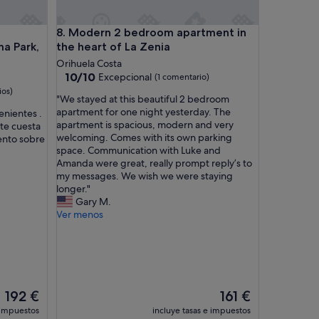
m
m
torios en el 5 * Panorama Park, TV vía satélite con wifi
Modern 2 bedroom apartment in the heart of La Z
8. Modern 2 bedroom apartment in
u
n
ma Park,
the heart of La Zenia
i
Orihuela Costa
t
10.0
10/10
Excepcional
(1 comentario)
y
sobre
ios)
,
"
"We stayed at this beautiful 2 bedroom
10,
e
W
apartment for one night yesterday. The
enientes .
Excepcional,
a
e
apartment is spacious, modern and very
rte cuesta
(1 comentario)
s
s
welcoming. Comes with its own parking
mento sobre
y
t
space. Communication with Luke and
c
a
Amanda were great, really prompt reply’s to
h
y
my messages. We wish we were staying
e
e
longer."
c
d
Gary M.
k
a
Ver menos
i
t
n
t
a
h
n
i
d
s
v
b
El
El
192 €
161 €
e
e
precio
precio
 impuestos
incluye tasas e impuestos
r
a
actual
actual