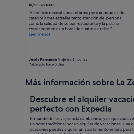
l
u
10/10
Excelente
a
t
c
"El edificio necesita una reforma pero aunque es de
z
i
categoría tres estrellas tanto atención del personal
u
u
como la calidad de su bar restaurante y la piscina
t
d
corresponden a un hotel de cuatro estrellas."
e
a
Leer menos
n
d
s
,
i
l
l
a
i
p
Jesús Fernando
Viaje de 3 noches
e
Publicado hace 5 días
i
n
s
,
c
Más información sobre La Z
W
i
ä
n
s
a
c
Descubre el alquiler vacaci
f
h
a
perfecto con Expedia
e
n
s
t
t
El mundo de los viajes está cambiando, y es que cada ve
á
ä
un hotel tradicional por un alquiler de vacaciones. Una d
s
n
ocasiones puedes alquilar un apartamento entero para ti
t