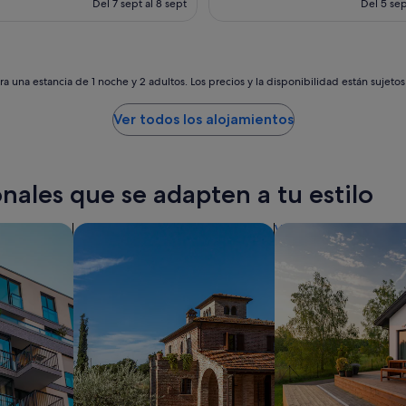
Del 7 sept al 8 sept
Del 5 sep
o
es
b
de
i
417 €
e
n
a una estancia de 1 noche y 2 adultos. Los precios y la disponibilidad están sujeto
.
I
Ver todos los alojamientos
n
c
o
n
nales que se adapten a tu estilo
v
e
n
os
Buscar villas
buscar casas de vac
i
e
n
t
e
s
.
E
l
a
i