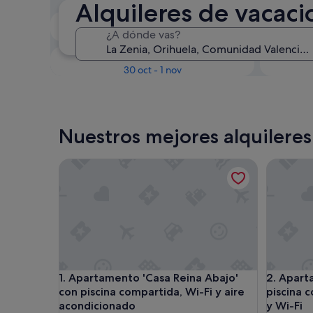
Alquileres de vacaci
En dos semanas
¿A dónde vas?
21 ago - 23 ago
Dentro de tres meses
D
30 oct - 1 nov
Nuestros mejores alquileres
Apartamento 'Casa Reina Abajo' con piscina compa
Apartame
Apartamento 'Casa Reina Abajo' con piscina compa
Apartame
1. Apartamento 'Casa Reina Abajo'
2. Apart
con piscina compartida, Wi-Fi y aire
piscina 
acondicionado
y Wi-Fi