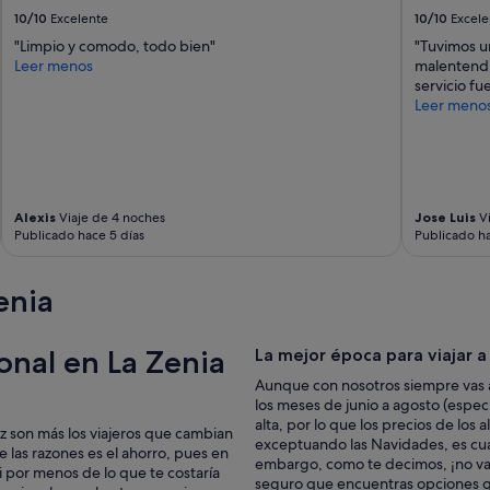
r
10/10
Excelente
10/10
Excele
t
e
"Limpio y comodo, todo bien"
"Tuvimos un
c
Leer menos
malentendid
u
servicio fu
e
Leer meno
s
t
a
u
n
e
Alexis
Viaje de 4 noches
Jose Luis
Vi
Publicado hace 5 días
Publicado h
u
r
o
enia
l
a
h
onal en La Zenia
La mejor época para viajar a
o
r
Aunque con nosotros siempre vas a
a
los meses de junio a agosto (espe
.
alta, por lo que los precios de los
z son más los viajeros que cambian
L
exceptuando las Navidades, es cua
e las razones es el ahorro, pues en
a
embargo, como te decimos, ¡no vay
 por menos de lo que te costaría
L
seguro que encuentras opciones q