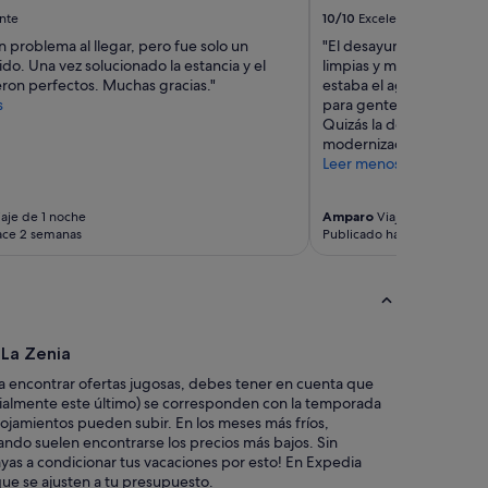
r
nte
10/10
Excelente
t
 problema al llegar, pero fue solo un
"El desayuno muy bueno
m
o. Una vez solucionado la estancia y el
limpias y muy buen servic
e
eron perfectos. Muchas gracias."
estaba el agua turbia. L
n
s
para gente de cierta edad
t
Quizás la decoración de 
i
modernización."
s
Leer menos
s
p
a
aje de 1 noche
Amparo
Viaje de 2 noches
c
ace 2 semanas
Publicado hace 3 semanas
i
o
u
s
,
m
 La Zenia
o
 encontrar ofertas jugosas, debes tener en cuenta que
d
cialmente este último) se corresponden con la temporada
e
 alojamientos pueden subir. En los meses más fríos,
r
ndo suelen encontrarse los precios más bajos. Sin
n
as a condicionar tus vacaciones por esto! En Expedia
a
ue se ajusten a tu presupuesto.