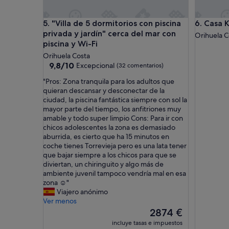
r
l
"Villa de 5 dormitorios con piscina privada y jardín
Casa Kate
5. "Villa de 5 dormitorios con piscina
6. Casa 
i
e
privada y jardín" cerca del mar con
Orihuela C
b
piscina y Wi-Fi
e
Orihuela Costa
v
9.8
9,8/10
Excepcional
(32 comentarios)
o
sobre
l
"
"Pros: Zona tranquila para los adultos que
10,
l
P
quieran descansar y desconectar de la
Excepcional,
u
r
ciudad, la piscina fantástica siempre con sol la
(32 comentarios)
n
o
mayor parte del tiempo, los anfitriones muy
d
s
amable y todo super limpio Cons: Para ir con
m
:
chicos adolescentes la zona es demasiado
o
Z
aburrida, es cierto que ha 15 minutos en
d
o
coche tienes Torrevieja pero es una lata tener
e
n
que bajar siempre a los chicos para que se
r
a
diviertan, un chiringuito y algo más de
n
t
ambiente juvenil tampoco vendría mal en esa
e
r
zona ☺️"
i
a
Viajero anónimo
n
n
Ver menos
g
q
El
2874 €
e
u
precio
incluye tasas e impuestos
r
i
actual