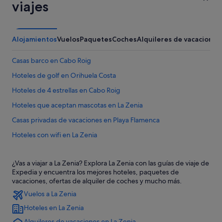
viajes
Alojamientos
Vuelos
Paquetes
Coches
Alquileres de vacaciones
Casas barco en Cabo Roig
Hoteles de golf en Orihuela Costa
Hoteles de 4 estrellas en Cabo Roig
Hoteles que aceptan mascotas en La Zenia
Casas privadas de vacaciones en Playa Flamenca
Hoteles con wifi en La Zenia
Apartamentos en Cabo Roig
¿Vas a viajar a La Zenia? Explora La Zenia con las guías de viaje de
Hoteles de golf en La Zenia
Expedia y encuentra los mejores hoteles, paquetes de
Casas privadas de vacaciones en Cabo Roig
vacaciones, ofertas de alquiler de coches y mucho más.
Vuelos a La Zenia
Villas en La Zenia
Hoteles en La Zenia
Casas de campo en Playa Flamenca
Alquileres de vacaciones en La Zenia