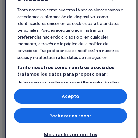
La Zenia hoteles
Tanto nosotros como nuestros
16
socios almacenamos o
Pautas sobre el contenido y cómo denunciar contenido
Playa Flamenca hoteles
accedemos a información del dispositivo, como
Hoteles de 5 estrellas en La Zenia
identificadores únicos en las cookies para tratar datos
Ayuda
Campings de caravanas en La Zenia
personales. Puedes aceptar o administrar tus
Ayuda
preferencias haciendo clic abajo o, en cualquier
Complejos turísticos en La Zenia
momento, a través de la página de la política de
Cancelar un vuelo
Hoteles con bar en La Zenia
privacidad. Tus preferencias se notificarán a nuestros
Cancelar una reserva de hotel o de un alquiler vacacional
socios y no afectarán a los datos de navegación.
Condominios en La Zenia
Plazos de reembolso
Tanto nosotros como nuestros asociados
Hoteles con piscina en La Zenia
tratamos los datos para proporcionar:
Utilizar un cupón de Expedia
Utilizar datos de localización geográfica precisa. Analizar
Documentos para viajes internacionales
activamente las características del dispositivo para su
identificación. Almacenar la información en un dispositivo
Acepto
y/o acceder a ella. Publicidad y contenido personalizados,
medición de publicidad y contenido, investigación de
audiencia y desarrollo de servicios.
© 2026 Expedia, Inc., una empresa de Expedia Group. Todos los
Rechazarlas todas
Lista de asociados (proveedores)
derechos reservados. Expedia y el logotipo de Expedia son marcas
comerciales o marcas comerciales registradas de Expedia, Inc.
Vacationspot, S.L., Agencia de Viajes, I-AV-0000631.3.
Mostrar los propósitos