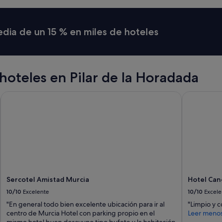
i
o
n
media de un 15 % en miles de hoteles
a
b
o
u
t
oteles en Pilar de la Horadada
t
h
Sercotel Amistad Murcia
Hotel Can
e
a
r
e
a
.
B
e
a
c
Sercotel Amistad Murcia
Hotel Can
h
10/10
Excelente
10/10
Excele
1
5
"En general todo bien excelente ubicación para ir al
"Limpio y 
m
centro de Murcia Hotel con parking propio en el
Leer meno
i
mismo hotel buen desayuno tipo bufete y la habitación