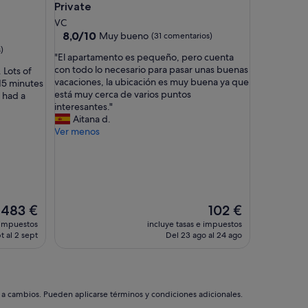
Private
VC
8.0
8,0/10
Muy bueno
(31 comentarios)
sobre
)
"
"El apartamento es pequeño, pero cuenta
10,
E
con todo lo necesario para pasar unas buenas
 Lots of
Muy
l
vacaciones, la ubicación es muy buena ya que
15 minutes
bueno,
a
está muy cerca de varios puntos
 had a
(31 comentarios)
p
interesantes."
a
Aitana d.
r
Ver menos
t
a
m
e
n
t
El
El
483 €
102 €
o
precio
precio
 impuestos
incluye tasas e impuestos
e
actual
actual
t al 2 sept
Del 23 ago al 24 ago
s
es
es
p
de
de
e
483 €
102 €
q
u
s a cambios. Pueden aplicarse términos y condiciones adicionales.
e