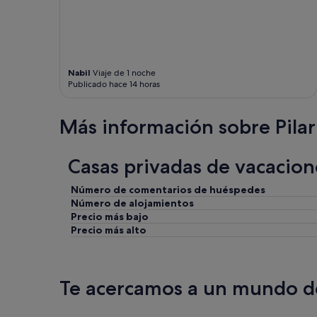
n
r
o
.
l
o
"
a
i
n
i
o
n
Nabil
Viaje de 1 noche
c
g
Publicado hace 14 horas
h
e
e
r
.
i
Más información sobre Pilar
P
c
e
h
r
t
Casas privadas de vacacion
o
,
t
g
Número de comentarios de huéspedes
o
e
d
Número de alojamientos
n
o
o
Precio más bajo
m
e
Precio más alto
u
g
y
r
b
u
i
i
Te acercamos a un mundo de
e
m
n
t