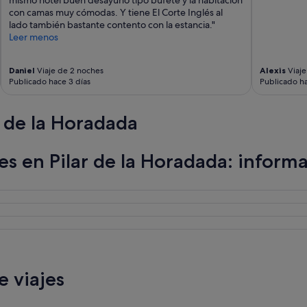
n
con camas muy cómodas. Y tiene El Corte Inglés al
u
lado también bastante contento con la estancia."
t
Leer menos
e
s
Daniel
Viaje de 2 noches
Alexis
Viaje
w
Publicado hace 3 días
Publicado ha
a
l
k
 de la Horadada
a
n
d
es en Pilar de la Horadada: inform
s
u
p
e
r
m
a
r
k
e
 viajes
t
s