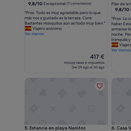
9.8
9,8/10
Excepcional
(7 comentarios)
Pilar de l
sobre
9.8
9,8/10
"
"Pros: Todo es muy agradable pero lo que
10,
sobre
P
más nos a gustado es la terraza. Cons:
"
"Pros: La 
Excepcional,
10,
r
Bastantes mosquitos aún así todo muy bien."
P
haber Esta
(7 comentarios)
Excepcio
o
Viajero anónimo
r
armarios t
(13 come
s
Ver menos
o
noche. Pe
:
s
tranquila 
T
:
Viajer
o
L
Ver menos
d
a
El
417 €
o
c
precio
incluye tasas e impuestos
e
a
actual
Del 29 ago al 30 ago
s
s
es
m
a
de
Estancia en playa Nanitos
Casa Vaca
u
e
417 €
y
s
a
m
g
u
r
y
a
c
d
ó
a
m
b
o
Estancia en playa Nanitos
Casa Vaca
5. Estancia en playa Nanitos
6. Casa V
l
d