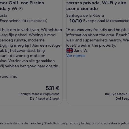
r Golf' con Piscina
terraza privada, Wi-Fi y aire
da y Wi-Fi
acondicionado
osta
Santiago de la Ribera
10.0
10/10
Excepcional
Excepcional
(11 comentarios)
(2 comentarios
sobre
"
i huis om te verblijven, Wij hebben
"Host was very freindly and helpful.
10,
H
in erg fijn gehad. Woning is mooi
information about the area. Beach 
nal,
Excepcional,
o
, genoeg ruimte, moderne
walk and supermarkets nearby. We
tarios)
(2 comentarios)
s
 Ligging is erg fijn! Aan een rustige
lovely week in the property."
t
vlak bij het zwembad. Enig
Jane W.
w
punt: de woning mist een
Ver menos
a
ine. Verder van alle gemakken
s
Wij hebben het goed naar ons zin
v
e
o anónimo
r
y
El
531 €
f
precio
incluye tasas e impuestos
incluye tasas e
r
actual
Del 1 sept al 2 sept
Del 1 sep
e
es
i
de
n
531 €
d
l
a una estancia de 1 noche y 2 adultos. Los precios y la disponibilidad están sujeto
y