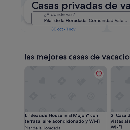
Casas privadas de va
En dos semanas
¿A dónde vas?
21 ago - 23 ago
Dentro de tres meses
D
30 oct - 1 nov
las mejores casas de vacaci
"Seaside House in El Mojón" con terraza, aire aco
Casa de v
"Seaside House in El Mojón" con terraza, aire aco
Casa de v
1. "Seaside House in El Mojón" con
2. Casa d
terraza, aire acondicionado y Wi-Fi
vistas al
Wi-Fi
Pilar de la Horadada