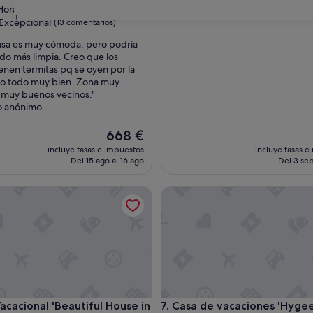
a Horadada
31
Excepcional
(13 comentarios)
casa es muy cómoda, pero podría
do más limpia. Creo que los
nal,
ienen termitas pq se oyen por la
ntarios)
ro todo muy bien. Zona muy
y muy buenos vecinos."
o anónimo
El
668 €
precio
incluye tasas e impuestos
incluye tasas e
actual
Del 15 ago al 16 ago
Del 3 sep
es
de
cional 'Beautiful House in Campoamor Golf' con Piscina Comp
Casa de vacaciones 'Hygee' co
668 €
cional 'Beautiful House in Campoamor Golf' con Piscina Comp
Casa de vacaciones 'Hygee' co
acacional 'Beautiful House in
7. Casa de vacaciones 'Hygee