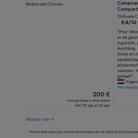
e
Campoamo
a
Molino del Chirrete
p
,
Comparti
e
p
Orihuela C
r
e
9.4
9,4/10
o
r
sobre
l
o
"
"Pros: Moo
10,
o
p
P
er als gez
Excepcio
q
o
r
ingericht
(11 comen
u
d
o
inrichting.
e
r
s
straat en 
m
í
:
aandachts
á
a
M
afwasmach
s
h
o
voorzien. 
n
a
o
gehad!"
o
b
i
Viajer
s
e
h
Ver menos
a
r
u
El
200 €
g
E
i
precio
incluye tasas e impuestos
u
s
s
actual
Del 29 ago al 30 ago
s
t
o
es
t
a
m
de
a
Mostrar más
d
t
200 €
d
o
e
o
m
v
Precio
Precio más bajo por noche encontrado en las últimas 24 horas par
e
á
e
más