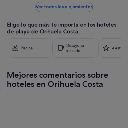
u
por
"
e
noche
Ver todos los alojamientos
e
encontrado
r
en
a
las
Elige lo que más te importa en los hoteles
t
últimas
de playa de Orihuela Costa
o
24 horas
d
para
o
una
Desayuno
y
estancia
Piscina
4 estrell
incluido
l
de
a
1 noche
l
y
i
2 adultos.
m
Mejores comentarios sobre
Los
p
precios
hoteles en Orihuela Costa
i
y
e
la
z
disponibilidad
Hotel Servigroup La Zenia
a
están
.
sujetos
C
a
o
cambios.
n
Pueden
s
aplicarse