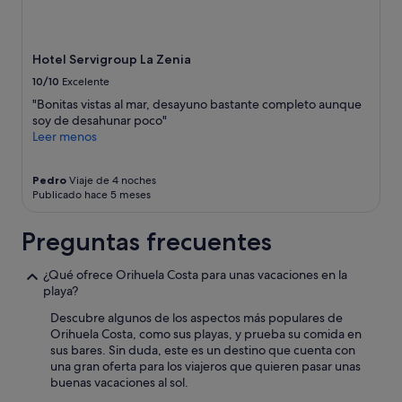
:
términos
E
y
l
condiciones
a
adicionales.
Hotel Servigroup La Zenia
g
10/10
Excelente
u
a
"Bonitas vistas al mar, desayuno bastante completo aunque
d
soy de desahunar poco"
e
Leer menos
l
a
p
Pedro
Viaje de 4 noches
Publicado hace 5 meses
i
s
c
Preguntas frecuentes
i
n
¿Qué ofrece Orihuela Costa para unas vacaciones en la
a
playa?
e
s
Descubre algunos de los aspectos más populares de
t
Orihuela Costa, como sus playas, y prueba su comida en
a
sus bares. Sin duda, este es un destino que cuenta con
b
una gran oferta para los viajeros que quieren pasar unas
a
buenas vacaciones al sol.
c