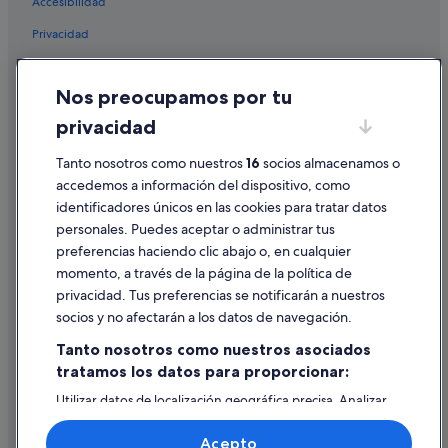
Accesibilidad
Hoteles de golf en La Zenia
Privacidad
Apartamentos en Cabo Roig
Hoteles con conserje en Orihuela Costa
Cookies
Nos preocupamos por tu
Hoteles cerca de Playa de Cabo Roig
Condiciones de uso
privacidad
Chalets en La Zenia
Información legal/contacto
Hoteles de 3 estrellas en Orihuela Costa
Pautas sobre el contenido y cómo denunciar contenido
Tanto nosotros como nuestros
16
socios almacenamos o
accedemos a información del dispositivo, como
Santos hoteles en Orihuela Costa
identificadores únicos en las cookies para tratar datos
Ayuda
Hoteles de 5 estrellas en Orihuela Costa
personales. Puedes aceptar o administrar tus
Ayuda
Hoteles con spa en Orihuela Costa
preferencias haciendo clic abajo o, en cualquier
momento, a través de la página de la política de
Hoteles de 4 estrellas en La Zenia
Cancelar un vuelo
privacidad. Tus preferencias se notificarán a nuestros
B&B en Orihuela Costa
Cancelar una reserva de hotel o de un alquiler vacacional
socios y no afectarán a los datos de navegación.
Playa Senator hoteles en La Zenia
Plazos de reembolso
Tanto nosotros como nuestros asociados
Hoteles para familias en Orihuela Costa
tratamos los datos para proporcionar:
Utilizar un cupón de Expedia
Playa Flamenca hoteles
Utilizar datos de localización geográfica precisa. Analizar
Documentos para viajes internacionales
activamente las características del dispositivo para su
Los Dolses hoteles
identificación. Almacenar la información en un dispositivo
Acepto