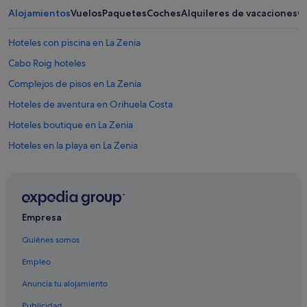
r
Alojamientos
Vuelos
Paquetes
Coches
Alquileres de vacaciones
O
s
e
e
Hoteles con piscina en La Zenia
n
Cabo Roig hoteles
p
l
Complejos de pisos en La Zenia
e
n
Hoteles de aventura en Orihuela Costa
o
Hoteles boutique en La Zenia
4
a
Hoteles en la playa en La Zenia
g
o
Chalets en Playa Flamenca
s
Hoteles con piscina en Orihuela Costa
t
o
Hoteles de lujo en Cabo Roig
"
Empresa
Hoteles de 5 estrellas en Cabo Roig
Quiénes somos
Hoteles con gimnasio en Orihuela Costa
Empleo
Hoteles románticos en Orihuela Costa
Anuncia tu alojamiento
Campings de caravanas en Playa Flamenca
Publicidad