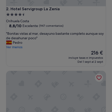
Hotel Servigroup La Zenia
2. Hotel Servigroup La Zenia
Alojamiento
de
Orihuela Costa
4.5 estrellas
8.8
8,8/10
Excelente
(947 comentarios)
sobre
"
"Bonitas vistas al mar, desayuno bastante completo aunque soy
10,
B
de desahunar poco"
Excelente,
o
Pedro
(947 comentarios)
n
Ver menos
i
El
216 €
t
precio
incluye tasas e impuestos
a
actual
Del 1 sept al 2 sept
s
es
v
de
Hotel Montepiedra
i
216 €
s
t
a
s
a
l
m
a