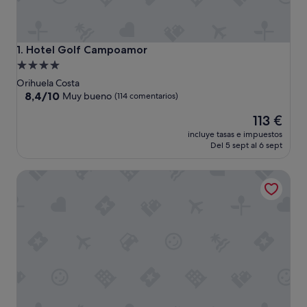
Hotel Golf Campoamor
1. Hotel Golf Campoamor
Alojamiento
de
Orihuela Costa
4.0 estrellas
8.4
8,4/10
Muy bueno
(114 comentarios)
sobre
El
113 €
10,
precio
Muy
incluye tasas e impuestos
actual
bueno,
Del 5 sept al 6 sept
es
(114 comentarios)
de
Hotel Servigroup La Zenia
113 €