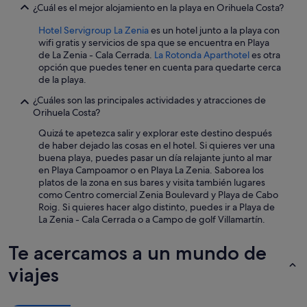
a
¿Cuál es el mejor alojamiento en la playa en Orihuela Costa?
l
e
Hotel Servigroup La Zenia
es un hotel junto a la playa con
n
wifi gratis y servicios de spa que se encuentra en Playa
t
de La Zenia - Cala Cerrada.
La Rotonda Aparthotel
es otra
í
opción que puedes tener en cuenta para quedarte cerca
s
de la playa.
i
¿Cuáles son las principales actividades y atracciones de
m
Orihuela Costa?
a
.
Quizá te apetezca salir y explorar este destino después
E
de haber dejado las cosas en el hotel. Si quieres ver una
r
buena playa, puedes pasar un día relajante junto al mar
a
en Playa Campoamor o en Playa La Zenia. Saborea los
m
platos de la zona en sus bares y visita también lugares
e
como Centro comercial Zenia Boulevard y Playa de Cabo
j
Roig. Si quieres hacer algo distinto, puedes ir a Playa de
o
La Zenia - Cala Cerrada o a Campo de golf Villamartín.
r
n
Te acercamos a un mundo de
o
b
viajes
a
ñ
a