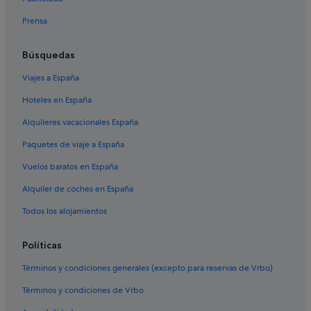
Hoteles que aceptan mascotas en La Zenia
Prensa
Hoteles con spa en La Zenia
Campings de caravanas en La Zenia
Búsquedas
Apartoteles en La Zenia
Viajes a España
Condominios en Cabo Roig
Hoteles en España
Hoteles románticos en La Zenia
Alquileres vacacionales España
Hoteles con casino en Orihuela Costa
Paquetes de viaje a España
Hoteles con bar en Playa Flamenca
Vuelos baratos en España
Hoteles con bar en Orihuela Costa
Alquiler de coches en España
Hoteles con bar en La Zenia
Hoteles de 4 estrellas en Cabo Roig
Todos los alojamientos
Hoteles con wifi en Orihuela Costa
Políticas
Hoteles para bodas en La Zenia
Términos y condiciones generales (excepto para reservas de Vrbo)
Hoteles que aceptan mascotas en Orihuela Costa
Términos y condiciones de Vrbo
Hoteles con piscina en Cabo Roig