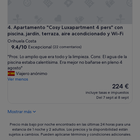
u
o
e
a
n
u
a
n
"
q
Apartamento "Cosy Luxapartment 4 pers" con piscina, jardín
4. Apartamento "Cosy Luxapartment 4 pers" con
u
piscina, jardín, terraza, aire acondicionado y Wi-Fi
e
Orihuela Costa
s
9.4
9,4/10
Excepcional
(22 comentarios)
o
sobre
y
"
"Pros: Lo amplio que era todo y la limpieza. Cons: El agua de la
10,
d
P
piscina estaba calentísima. Era mejor no bañarse en pleno 4
Excepcional,
e
r
agosto"
(22 comentarios)
d
o
Viajero anónimo
e
s
Ver menos
s
:
El
224 €
a
L
precio
incluye tasas e impuestos
h
o
actual
Del 7 sept al 8 sept
u
a
es
n
m
de
a
Mostrar más
p
224 €
r
l
p
i
Precio
Precio más bajo por noche encontrado en las últimas 24 horas para una
o
o
estancia de 1 noche y 2 adultos. Los precios y la disponibilidad están
más
c
sujetos a cambios. Pueden aplicarse términos y condiciones adicionales.
q
bajo
o