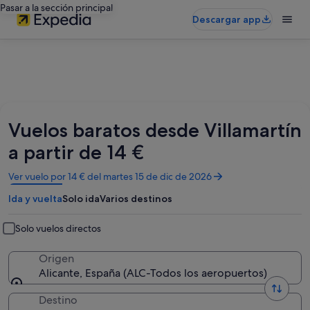
Pasar a la sección principal
Descargar app
Vuelos baratos desde Villamartín
a partir de 14 €
Se
Ver vuelo por 14 € del martes 15 de dic de 2026
abre
Ida y vuelta
Solo ida
Varios destinos
en
una
ventana
Solo vuelos directos
nueva
Origen
Alicante, España (ALC-Todos los aeropuertos)
Destino