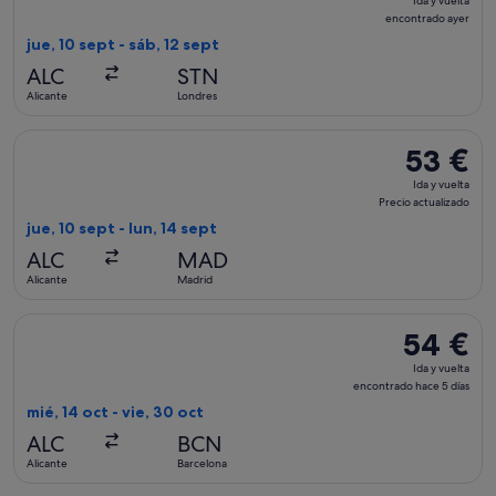
Ida y vuelta
y
encontrado ayer
vuelta,
jue, 10 sept - sáb, 12 sept
encontrad
ALC
STN
ayer
Alicante
Londres
Seleccionar vuelo de Iberia, con salida el jue, 10 sept de Ali
53 €
53 €
Ida
Ida y vuelta
y
Precio actualizado
vuelta,
jue, 10 sept - lun, 14 sept
Precio
ALC
MAD
actualizado
Alicante
Madrid
Seleccionar vuelo de Vueling Airlines, con salida el mié, 14 o
54 €
54 €
Ida
Ida y vuelta
y
encontrado hace 5 días
vuelta,
mié, 14 oct - vie, 30 oct
encontrado
ALC
BCN
hace
Alicante
Barcelona
5 días