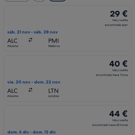
Seleccionar vuelo de Vueling Airlines, con salida el sáb, 21 
29 €
29 €
Ida
Ida y vuelta
y
encontrado ayer
vuelta,
sáb, 21 nov - sáb, 28 nov
encontrad
ALC
PMI
ayer
Alicante
Mallorca
Seleccionar vuelo de Wizz Air UK, con salida el vie, 20 nov 
40 €
40 €
Ida
Ida y vuelta
y
encontrado hace 1 hora
vuelta,
vie, 20 nov - dom, 22 nov
encontrado
ALC
LTN
hace
Alicante
Londres
1 hora
Seleccionar vuelo de Intermodalidad de Levante S.A., con sal
44 €
44 €
Ida
Ida y vuelta
y
encontrado hace 23 horas
vuelta,
dom, 6 dic - dom, 13 dic