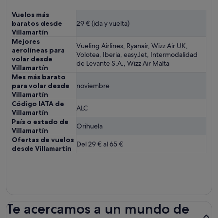
Vuelos más
baratos desde
29 € (ida y vuelta)
Villamartín
Mejores
Vueling Airlines, Ryanair, Wizz Air UK,
aerolíneas para
Volotea, Iberia, easyJet, Intermodalidad
volar desde
de Levante S.A., Wizz Air Malta
Villamartín
Mes más barato
para volar desde
noviembre
Villamartín
Código IATA de
ALC
Villamartín
País o estado de
Orihuela
Villamartín
Ofertas de vuelos
Del 29 € al 65 €
desde Villamartín
Te acercamos a un mundo de