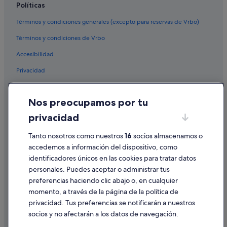
Políticas
Hoteles con piscina en Cabo Roig
Términos y condiciones generales (excepto para reservas de Vrbo)
Hoteles cerca de Centro comercial Zenia Boulevard
Términos y condiciones de Vrbo
Hoteles boutique en La Zenia
Accesibilidad
Hoteles con spa en Orihuela Costa
Privacidad
Complejos turísticos en La Zenia
Cookies
Hoteles con restaurante en La Zenia
Nos preocupamos por tu
Hoteles en la playa en Orihuela Costa
Condiciones de uso
privacidad
Hoteles de golf en La Zenia
Información legal/contacto
Hoteles con bar en Cabo Roig
Tanto nosotros como nuestros
16
socios almacenamos o
Pautas sobre el contenido y cómo denunciar contenido
accedemos a información del dispositivo, como
Los Dolses hoteles
identificadores únicos en las cookies para tratar datos
Ayuda
Hoteles de 3 estrellas en Orihuela Costa
personales. Puedes aceptar o administrar tus
Ayuda
Hoteles con gimnasio en Orihuela Costa
preferencias haciendo clic abajo o, en cualquier
momento, a través de la página de la política de
Cancelar un vuelo
Complejos turísticos en Playa Flamenca
privacidad. Tus preferencias se notificarán a nuestros
Villas en Playa Flamenca
Cancelar una reserva de hotel o de un alquiler vacacional
socios y no afectarán a los datos de navegación.
Hoteles para familias en Orihuela Costa
Plazos de reembolso