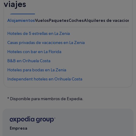
viajes
Alojamientos
Vuelos
Paquetes
Coches
Alquileres de vacaciones
Hoteles de 5 estrellas en La Zenia
Casas privadas de vacaciones en La Zenia
Hoteles con bar en La Florida
B&B en Orihuela Costa
Hoteles para bodas en La Zenia
Independent hoteles en Orihuela Costa
Hoteles con casino en La Zenia
Hoteles de golf en Orihuela Costa
* Disponible para miembros de Expedia.
Santos hoteles en Orihuela Costa
Hoteles con restaurante en Orihuela Costa
Hoteles de 4 estrellas en Orihuela Costa
Empresa
Hoteles con piscina en La Zenia