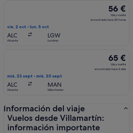
Seleccionar vuelo de Vueling Airlines, con salida el vie, 2 oc
56 €
56 €
Ida
Ida y vuelta
y
encontrado hace 20 horas
vuelta,
vie, 2 oct - lun, 5 oct
encontrad
ALC
LGW
hace
Alicante
Londres
20 horas
Seleccionar vuelo de easyJet, con salida el mié, 23 sept de 
65 €
65 €
Ida
Ida y vuelta
y
encontrado hace 6 días
vuelta,
mié, 23 sept - mié, 30 sept
encontrad
ALC
MAN
hace
Alicante
Mánchester
6 días
Información del viaje
Vuelos desde Villamartín:
información importante