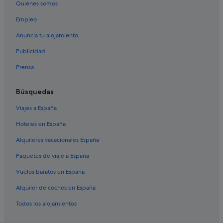
Quiénes somos
Chalets en Playa Flamenca
Empleo
Hoteles románticos en La Zenia
Anuncia tu alojamiento
Townhouses/Affittacamere en La Zenia
Publicidad
Villas en La Florida
Prensa
Hoteles con restaurante en Playa Flamenca
Hoteles con piscina en Orihuela Costa
Búsquedas
Hoteles románticos en Orihuela Costa
Viajes a España
Campings de caravanas en Playa Flamenca
Hoteles en España
Hoteles para bodas en Orihuela Costa
Alquileres vacacionales España
Hoteles de 5 estrellas en Orihuela Costa
Paquetes de viaje a España
Pensiones en La Florida
Vuelos baratos en España
Casas de campo en Playa Flamenca
Alquiler de coches en España
Apartamentos en La Zenia
Todos los alojamientos
Hoteles con wifi en Orihuela Costa
Orihuela Costa hoteles