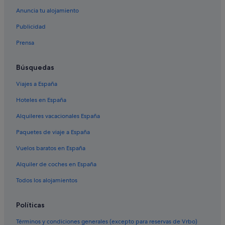
B&B en Orihuela Costa
Anuncia tu alojamiento
La Zenia hoteles
Publicidad
Chalets en Cabo Roig
Prensa
Hoteles de golf en La Zenia
Búsquedas
Hoteles con restaurante en Orihuela Costa
Viajes a España
Hoteles con wifi en La Zenia
Hoteles en España
Hoteles con gimnasio en Orihuela Costa
Complejos de pisos en La Zenia
Alquileres vacacionales España
Villas en Playa Flamenca
Paquetes de viaje a España
Pensiones en Cabo Roig
Vuelos baratos en España
Hoteles de golf en Orihuela Costa
Alquiler de coches en España
Campings de caravanas en Cabo Roig
Todos los alojamientos
Santos hoteles en Orihuela Costa
Políticas
Hoteles con spa en Orihuela Costa
Hoteles de 5 estrellas en La Zenia
Términos y condiciones generales (excepto para reservas de Vrbo)