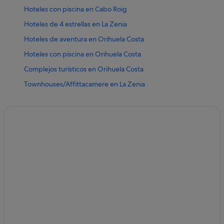
Hoteles con piscina en Cabo Roig
Hoteles de 4 estrellas en La Zenia
Hoteles de aventura en Orihuela Costa
Hoteles con piscina en Orihuela Costa
Complejos turísticos en Orihuela Costa
Townhouses/Affittacamere en La Zenia
Hoteles con restaurante en La Zenia
Hoteles con gimnasio en La Zenia
Casas privadas de vacaciones en Playa Flamenca
Hoteles para bodas en Orihuela Costa
Hoteles con bar en La Zenia
Independent hoteles en Orihuela Costa
Hoteles cerca de Centro comercial Zenia Boulevard
Hoteles con bar en Orihuela Costa
Orihuela Costa hoteles