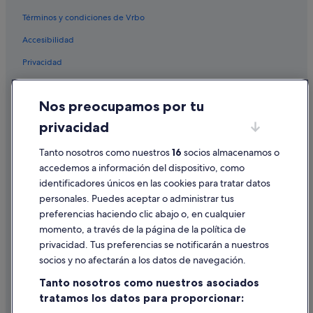
Términos y condiciones de Vrbo
Accesibilidad
Privacidad
Cookies
Nos preocupamos por tu
Condiciones de uso
privacidad
Información legal/contacto
Tanto nosotros como nuestros
16
socios almacenamos o
Pautas sobre el contenido y cómo denunciar contenido
accedemos a información del dispositivo, como
identificadores únicos en las cookies para tratar datos
Ayuda
personales. Puedes aceptar o administrar tus
Ayuda
preferencias haciendo clic abajo o, en cualquier
momento, a través de la página de la política de
Cancelar un vuelo
privacidad. Tus preferencias se notificarán a nuestros
Cancelar una reserva de hotel o de un alquiler vacacional
socios y no afectarán a los datos de navegación.
Plazos de reembolso
Tanto nosotros como nuestros asociados
tratamos los datos para proporcionar:
Utilizar un cupón de Expedia