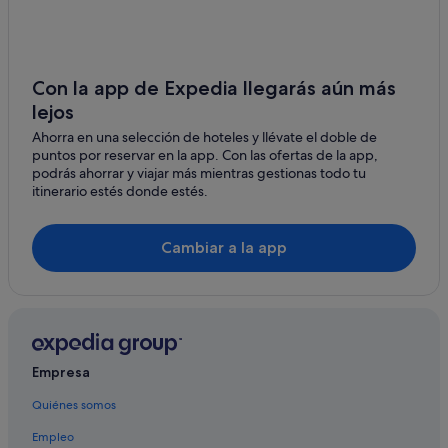
Los Dolses hoteles
Hoteles de 4 estrellas en Orihuela Costa
Hoteles de 4 estrellas en Playa Flamenca
Con la app de Expedia llegarás aún más
lejos
Hoteles con conserje en Orihuela Costa
Ahorra en una selección de hoteles y llévate el doble de
Hoteles que aceptan mascotas en La Zenia
puntos por reservar en la app. Con las ofertas de la app,
Hoteles de 5 estrellas en Cabo Roig
podrás ahorrar y viajar más mientras gestionas todo tu
itinerario estés donde estés.
Hoteles cerca de Campo de golf Villamartín
Hoteles que aceptan mascotas en Orihuela Costa
Cambiar a la app
Hoteles románticos en La Zenia
Hoteles con restaurante en Playa Flamenca
Hoteles de 5 estrellas en Orihuela Costa
Residences en La Zenia
Empresa
Chalets en La Zenia
Quiénes somos
Hoteles de lujo en Cabo Roig
Empleo
Casas de campo en Playa Flamenca