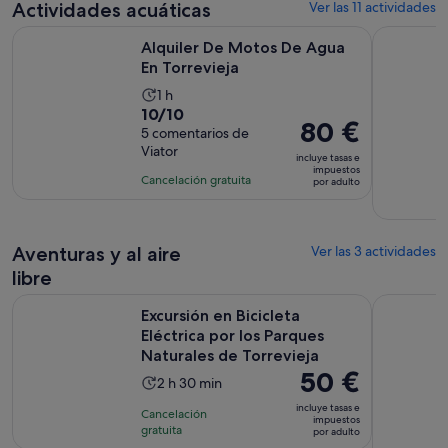
comentarios
de
Actividades acuáticas
Ver las 11 actividades
por
11 horas
Se abre en una pes
Alquiler De Motos De Agua En Torrevieja
Desde Torr
adulto
Alquiler De Motos De Agua
En Torrevieja
La
1 h
10.0
10/10
duración
El
80 €
sobre
5 comentarios de
de
precio
Viator
10
la
incluye tasas e
es
impuestos
con
actividad
Cancelación gratuita
por adulto
de
5
es
80 €
comentarios
de
por
1 hora
adulto
Aventuras y al aire
Ver las 3 actividades
libre
Excursión en Bicicleta Eléctrica por los Parques Naturales de
Experienci
Excursión en Bicicleta
Eléctrica por los Parques
Naturales de Torrevieja
El
50 €
La
2 h 30 min
precio
duración
incluye tasas e
Cancelación
es
impuestos
de
gratuita
por adulto
de
la