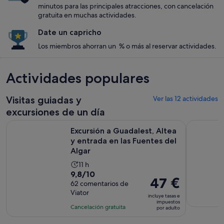
minutos para las principales atracciones, con cancelación
gratuita en muchas actividades.
Date un capricho
Los miembros ahorran un % o más al reservar actividades.
Actividades populares
Visitas guiadas y
Ver las 12 actividades
excursiones de un día
Excursión a Guadalest, Altea y entrada en las Fuentes del Al
Tour en B
Excursión a Guadalest, Altea
y entrada en las Fuentes del
Algar
La
11 h
9.8
9,8/10
duración
El
47 €
sobre
62 comentarios de
de
precio
Viator
10
la
incluye tasas e
es
impuestos
con
actividad
Cancelación gratuita
por adulto
de
62
es
47 €