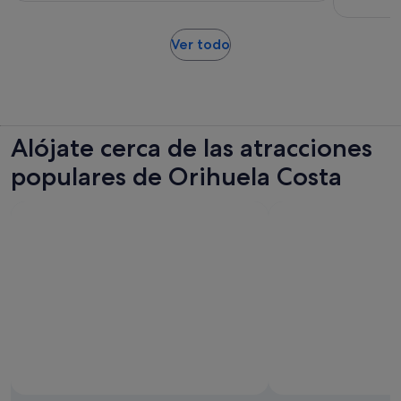
50 €
actividad
por
es
Se
Ver todo
adulto
de
abre
2 horas
en
y
una
30 minutos
pestaña
nueva
Alójate cerca de las atracciones
populares de Orihuela Costa