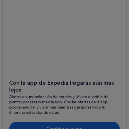
Posadas en Rojales
Hoteles cerca de Campo de golf La Marquesa
Hoteles románticos en San Fulgencio
Hoteles para familias en San Fulgencio
Hoteles que aceptan mascotas en San Fulgencio
Campings de caravanas en Daya Vieja
Chalets en Rojales
San Fulgencio hoteles
Hoteles con spa en San Fulgencio
Villas en Rojales
Con la app de Expedia llegarás aún más
lejos
Casas de campo en San Fulgencio
Ahorra en una selección de hoteles y llévate el doble de
Hoteles con gimnasio en Rojales
puntos por reservar en la app. Con las ofertas de la app,
Hoteles con restaurante en Rojales
podrás ahorrar y viajar más mientras gestionas todo tu
itinerario estés donde estés.
Apartoteles en San Fulgencio
Apartamentos en San Fulgencio
Cambiar a la app