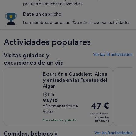
gratuita en muchas actividades.
Date un capricho
Los miembros ahorran un % o más al reservar actividades.
Actividades populares
Visitas guiadas y
Ver las 18 actividades
excursiones de un día
Excursión a Guadalest, Altea y entrada en las Fuentes del Al
Cueva Jurá
Excursión a Guadalest, Altea
y entrada en las Fuentes del
Algar
La
11 h
9.8
9,8/10
duración
El
47 €
sobre
63 comentarios de
de
precio
Viator
10
la
incluye tasas e
es
impuestos
con
actividad
Cancelación gratuita
por adulto
de
63
es
47 €
comentarios
de
Comidas, bebidas y
Ver las 6 actividades
por