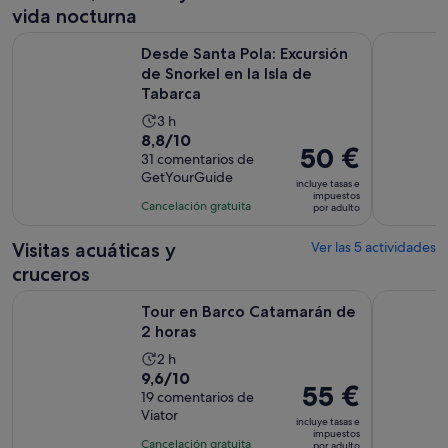
11 horas
vida nocturna
adulto
Desde Santa Pola: Excursión de Snorkel en la Isla de Tabarca
Desde Torr
Desde Santa Pola: Excursión
de Snorkel en la Isla de
Tabarca
La
3 h
8.8
8,8/10
duración
El
50 €
sobre
31 comentarios de
de
precio
GetYourGuide
10
la
incluye tasas e
es
impuestos
con
actividad
Cancelación gratuita
por adulto
de
31
es
50 €
comentarios
de
Visitas acuáticas y
Ver las 5 actividades
por
3 horas
cruceros
adulto
Se abre en una pestaña
Tour en Barco Catamarán de 2 horas
Excursión 
Tour en Barco Catamarán de
2 horas
La
2 h
9.6
9,6/10
duración
El
55 €
sobre
19 comentarios de
de
precio
Viator
10
la
incluye tasas e
es
impuestos
con
actividad
Cancelación gratuita
por adulto