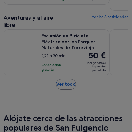
de
19
es
55 €
comentarios
de
por
Aventuras y al aire
2 horas
Ver las 3 actividades
adulto
libre
Excursión en Bicicleta Eléctrica por los Parques Naturales de
Tour de vi
Excursión en Bicicleta
Eléctrica por los Parques
Naturales de Torrevieja
El
50 €
La
2 h 30 min
precio
duración
incluye tasas e
Cancelación
es
impuestos
de
gratuita
por adulto
de
la
50 €
actividad
Se
Ver todo
por
es
abre
adulto
de
en
2 horas
una
y
pestaña
30 minutos
nueva
Alójate cerca de las atracciones
populares de San Fulgencio