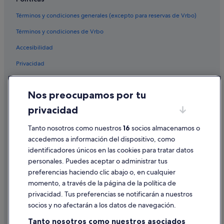
Villas en Granja de Rocamora
Villas en Benejúzar
Términos y condiciones generales (excepto para reservas de Vrbo)
Hoteles de 3 estrellas en Callosa de Segura
Términos y condiciones de Vrbo
Pensiones en Albatera
Accesibilidad
Privacidad
Cookies
Nos preocupamos por tu
Condiciones de uso
privacidad
Información legal/contacto
Tanto nosotros como nuestros
16
socios almacenamos o
Pautas sobre el contenido y cómo denunciar contenido
accedemos a información del dispositivo, como
identificadores únicos en las cookies para tratar datos
Ayuda
personales. Puedes aceptar o administrar tus
Ayuda
preferencias haciendo clic abajo o, en cualquier
momento, a través de la página de la política de
Cancelar un vuelo
privacidad. Tus preferencias se notificarán a nuestros
Cancelar una reserva de hotel o de un alquiler vacacional
socios y no afectarán a los datos de navegación.
Plazos de reembolso
Tanto nosotros como nuestros asociados