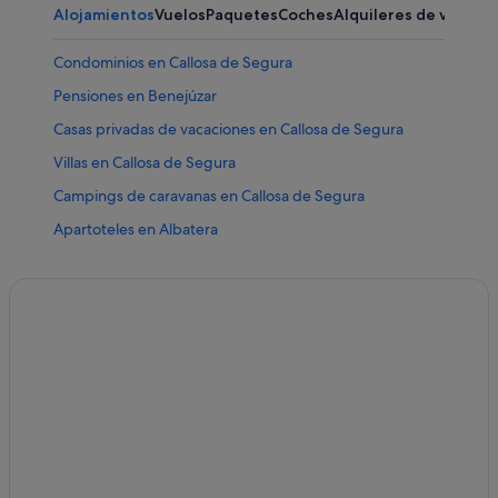
Alojamientos
Vuelos
Paquetes
Coches
Alquileres de vacaci
Condominios en Callosa de Segura
Pensiones en Benejúzar
Casas privadas de vacaciones en Callosa de Segura
Villas en Callosa de Segura
Campings de caravanas en Callosa de Segura
Apartoteles en Albatera
Casas rurales en Callosa de Segura
Pensiones en Granja de Rocamora
Albergues en Albatera
Albergues en Cox
Cox hoteles
Chalets en Callosa de Segura
Casas privadas de vacaciones en Cox
B&B en Almoradí