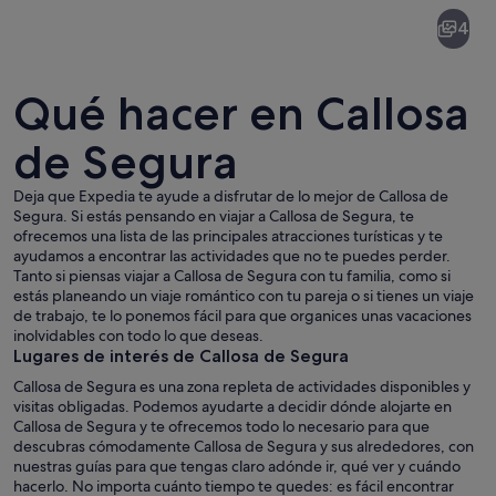
Callosa
4
de
Segura
Qué hacer en Callosa
de Segura
Deja que Expedia te ayude a disfrutar de lo mejor de Callosa de
Una ciudad ubicada en un valle con c
Segura. Si estás pensando en viajar a Callosa de Segura, te
ofrecemos una lista de las principales atracciones turísticas y te
ayudamos a encontrar las actividades que no te puedes perder.
Tanto si piensas viajar a Callosa de Segura con tu familia, como si
estás planeando un viaje romántico con tu pareja o si tienes un viaje
de trabajo, te lo ponemos fácil para que organices unas vacaciones
inolvidables con todo lo que deseas.
Lugares de interés de Callosa de Segura
Callosa de Segura es una zona repleta de actividades disponibles y
visitas obligadas. Podemos ayudarte a decidir dónde alojarte en
Callosa de Segura y te ofrecemos todo lo necesario para que
descubras cómodamente Callosa de Segura y sus alrededores, con
nuestras guías para que tengas claro adónde ir, qué ver y cuándo
hacerlo. No importa cuánto tiempo te quedes: es fácil encontrar