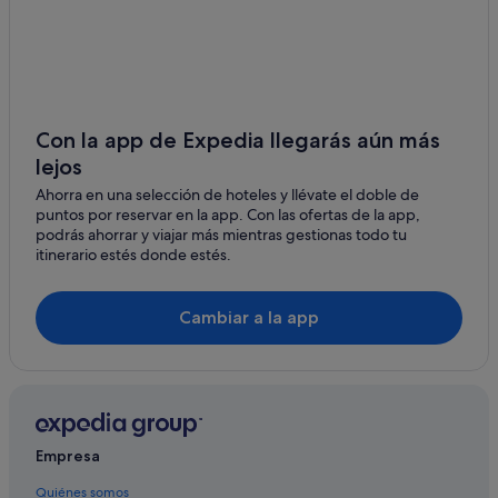
Casas de huéspedes en Callosa de Segura
Casas de huéspedes en Granja de Rocamora
Accor Hotels en Cox
Casas rurales en Granja de Rocamora
Con la app de Expedia llegarás aún más
lejos
Silken hoteles en Granja de Rocamora
Ahorra en una selección de hoteles y llévate el doble de
Hoteles baratos en Callosa de Segura
puntos por reservar en la app. Con las ofertas de la app,
Casas rurales en Cox
podrás ahorrar y viajar más mientras gestionas todo tu
itinerario estés donde estés.
Hoteles de lujo en Albatera
Almoradí hoteles
Cambiar a la app
Independent hoteles en Callosa de Segura
Catalonia hoteles en Callosa de Segura
Casas de campo en Granja de Rocamora
Villas en Albatera
Empresa
Hoteles de 4 estrellas en Albatera
Quiénes somos