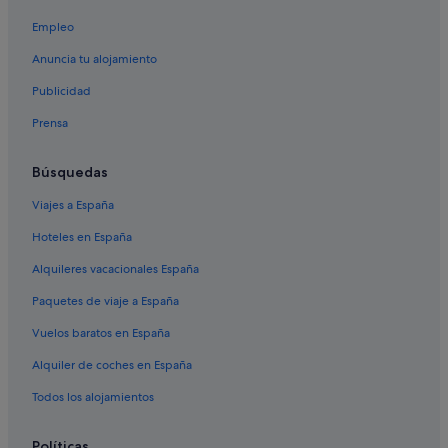
San Bartolomé hoteles
Empleo
Albergues en Granja de Rocamora
Complejos turísticos en Albatera
Anuncia tu alojamiento
Casas privadas de vacaciones en Benejúzar
Publicidad
Condominios en Albatera
Prensa
Granja de Rocamora hoteles
Búsquedas
Apartoteles en Callosa de Segura
Viajes a España
B&B en Albatera
Hoteles en España
Campings de caravanas en Granja de Rocamora
Callosa de Segura hoteles
Alquileres vacacionales España
Pensiones en Callosa de Segura
Paquetes de viaje a España
Apartamentos en Callosa de Segura
Vuelos baratos en España
Albergues en Callosa de Segura
Alquiler de coches en España
Lodges en Callosa de Segura
Todos los alojamientos
Casas privadas de vacaciones en Albatera
Políticas