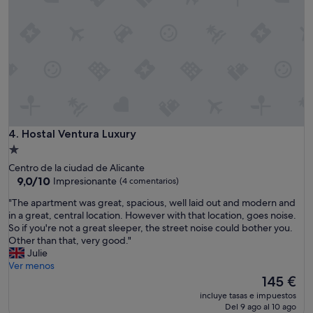
c
o
o
ú
m
n
u
i
n
c
e
o
s
q
p
u
e
e
r
e
f
l
Hostal Ventura Luxury
4. Hostal Ventura Luxury
e
n
Alojamiento
c
ú
de
t
Centro de la ciudad de Alicante
m
1.0 estrella
9.0
a
9,0/10
Impresionante
(4 comentarios)
e
sobre
s
r
"
"The apartment was great, spacious, well laid out and modern and
10,
!
o
T
in a great, central location. However with that location, goes noise.
Impresionante,
!
d
h
So if you're not a great sleeper, the street noise could bother you.
(4 comentarios)
P
e
e
Other than that, very good."
i
t
a
Julie
s
e
p
Ver menos
c
l
a
El
145 €
i
é
r
precio
n
f
incluye tasas e impuestos
t
actual
a
Del 9 ago al 10 ago
o