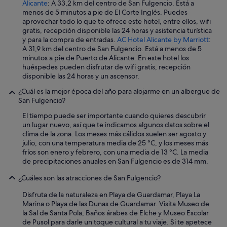
Alicante
: A 33,2 km del centro de San Fulgencio. Está a
e
r
menos de 5 minutos a pie de El Corte Inglés. Puedes
r
r
aprovechar todo lo que te ofrece este hotel, entre ellos, wifi
w
a
gratis, recepción disponible las 24 horas y asistencia turística
i
d
y para la compra de entradas.
AC Hotel Alicante by Marriott
:
t
o
A 31,9 km del centro de San Fulgencio. Está a menos de 5
h
p
minutos a pie de Puerto de Alicante. En este hotel los
t
o
huéspedes pueden disfrutar de wifi gratis, recepción
h
r
disponible las 24 horas y un ascensor.
a
q
t
u
¿Cuál es la mejor época del año para alojarme en un albergue de
l
e
San Fulgencio?
o
n
c
El tiempo puede ser importante cuando quieres descubrir
o
a
un lugar nuevo, así que te indicamos algunos datos sobre el
s
t
clima de la zona. Los meses más cálidos suelen ser agosto y
e
i
julio, con una temperatura media de 25 °C, y los meses más
p
o
fríos son enero y febrero, con una media de 13 °C. La media
u
n
de precipitaciones anuales en San Fulgencio es de 314 mm.
e
,
d
g
¿Cuáles son las atracciones de San Fulgencio?
e
o
a
Disfruta de la naturaleza en Playa de Guardamar, Playa La
e
b
Marina o Playa de las Dunas de Guardamar. Visita Museo de
s
r
la Sal de Santa Pola, Baños árabes de Elche y Museo Escolar
n
i
de Pusol para darle un toque cultural a tu viaje. Si te apetece
o