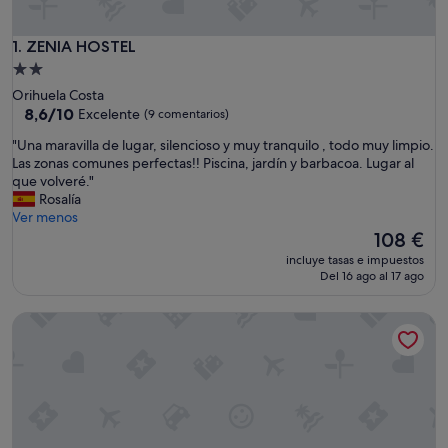
ZENIA HOSTEL
1. ZENIA HOSTEL
Alojamiento
de
Orihuela Costa
2.0 estrellas
8.6
8,6/10
Excelente
(9 comentarios)
sobre
"
"Una maravilla de lugar, silencioso y muy tranquilo , todo muy limpio.
10,
U
Las zonas comunes perfectas!! Piscina, jardín y barbacoa. Lugar al
Excelente,
n
que volveré."
(9 comentarios)
a
Rosalía
m
Ver menos
a
El
108 €
r
precio
incluye tasas e impuestos
a
actual
Del 16 ago al 17 ago
v
es
i
de
HS Altet Suites - Alicante Airport
l
108 €
l
a
d
e
l
u