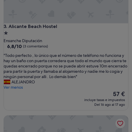
l
o
,
t
o
Alicante Beach Hostel
3. Alicante Beach Hostel
d
o
Alojamiento
m
de
Ensanche Diputación
u
1.0 estrella
6.8
6,8/10
(3 comentarios)
y
sobre
l
"
"Todo perfecto , lo único que el número de teléfono no funciona y
10,
i
T
hay un baño con puerta corredera que todo el mundo que cierra te
(3 comentarios)
m
o
quedas encerrado porque no se puede abrir estuve 10m encerrado
p
d
para partir la puerta y llamaba al alojamiento y nadie me lo cogia y
i
o
ningún personal por alli . Lo demás bien"
o
p
ALEJANDRO
.
e
Ver menos
L
r
El
57 €
a
f
precio
incluye tasas e impuestos
s
e
actual
Del 16 ago al 17 ago
z
c
es
o
t
de
Hostal Ventura Luxury
n
o
57 €
a
,
s
l