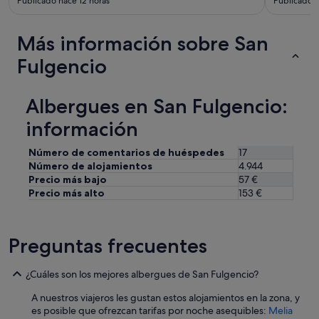
Publicado hace 12 horas
Publicado h
e
u
a
n
t
d
Más información sobre San
,
o
c
Fulgencio
q
e
u
n
e
t
c
Albergues en San Fulgencio:
r
i
a
información
e
l
r
l
r
Número de comentarios de huéspedes
17
o
a
Número de alojamientos
4.944
c
t
Precio más bajo
57 €
a
e
Precio más alto
153 €
t
q
i
u
o
e
n
Preguntas frecuentes
d
.
a
H
s
o
¿Cuáles son los mejores albergues de San Fulgencio?
e
w
n
A nuestros viajeros les gustan estos alojamientos en la zona, y
e
c
es posible que ofrezcan tarifas por noche asequibles:
Melia
v
e