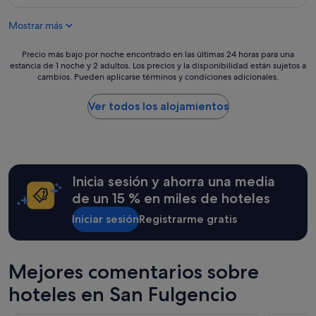
m
es
,
n
e
de
j
o
Mostrar más
n
145 €
a
n
t
r
o
w
Precio
Precio más bajo por noche encontrado en las últimas 24 horas para una
d
f
a
estancia de 1 noche y 2 adultos. Los precios y la disponibilidad están sujetos a
más
í
u
cambios. Pueden aplicarse términos y condiciones adicionales.
s
bajo
n
n
g
por
y
c
r
noche
Ver todos los alojamientos
b
i
e
encontrado
a
o
a
en
r
n
t
las
b
a
,
últimas
a
y
s
24 horas
c
h
Inicia sesión y ahorra una media
p
para
o
a
a
una
a
de un 15 % en miles de hoteles
y
c
estancia
.
u
i
Iniciar sesión
Registrarme gratis
de
L
n
o
1 noche
u
b
u
y
g
a
s
2 adultos.
a
ñ
Mejores comentarios sobre
,
Los
r
o
w
precios
a
c
hoteles en San Fulgencio
e
y
l
o
l
la
q
n