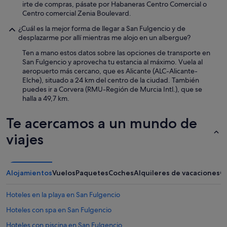
r
irte de compras, pásate por Habaneras Centro Comercial o
i
e
Centro comercial Zenia Boulevard.
s
s
e
t
¿Cuál es la mejor forma de llegar a San Fulgencio y de
.
u
desplazarme por allí mientras me alojo en un albergue?
S
v
o
Ten a mano estos datos sobre las opciones de transporte en
e
i
San Fulgencio y aprovecha tu estancia al máximo. Vuela al
1
f
aeropuerto más cercano, que es Alicante (ALC-Alicante-
0
y
Elche), situado a 24 km del centro de la ciudad. También
m
o
puedes ir a Corvera (RMU-Región de Murcia Intl.), que se
e
u
halla a 49,7 km.
n
'
c
r
e
Te acercamos a un mundo de
e
r
n
viajes
r
o
a
t
d
a
o
g
Alojamientos
Vuelos
Paquetes
Coches
Alquileres de vacaciones
O
p
r
a
e
r
Hoteles en la playa en San Fulgencio
a
a
t
Hoteles con spa en San Fulgencio
p
s
a
l
Hoteles con piscina en San Fulgencio