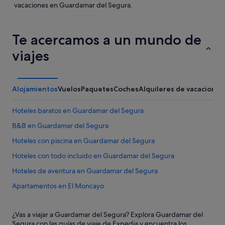
vacaciones en Guardamar del Segura.
Te acercamos a un mundo de
viajes
Alojamientos
Vuelos
Paquetes
Coches
Alquileres de vacaciones
Hoteles baratos en Guardamar del Segura
B&B en Guardamar del Segura
Hoteles con piscina en Guardamar del Segura
Hoteles con todo incluido en Guardamar del Segura
Hoteles de aventura en Guardamar del Segura
Apartamentos en El Moncayo
Hoteles románticos en Guardamar del Segura
¿Vas a viajar a Guardamar del Segura? Explora Guardamar del
Hoteles en la playa en Guardamar del Segura
Segura con las guías de viaje de Expedia y encuentra los