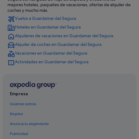
Hoteles históricos en Guardamar del Segura
mejores hoteles, paquetes de vacaciones, ofertas de alquiler de
coches y mucho más.
Hoteles de golf en Guardamar del Segura
Vuelos a Guardamar del Segura
Apartoteles en Guardamar del Segura
Hoteles en Guardamar del Segura
Hoteles con restaurante en Guardamar del Segura
Alquileres de vacaciones en Guardamar del Segura
Hoteles que aceptan mascotas en Guardamar del Segura
Alquiler de coches en Guardamar del Segura
Hoteles para bodas en Guardamar del Segura
Vacaciones en Guardamar del Segura
Chalets en Guardamar del Segura
Actividades en Guardamar del Segura
Guardamar del Segura hoteles
Residences en Guardamar del Segura
Best Western hoteles en Guardamar del Segura
Empresa
Exe Hotels en Guardamar del Segura
Quiénes somos
Pensiones en Quesada
Empleo
Hoteles de 5 estrellas en El Moncayo
Anuncia tu alojamiento
Hoteles para familias en Rojales
Independent hoteles en Rojales
Publicidad