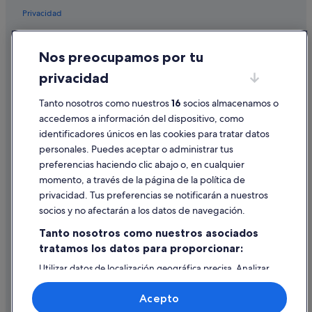
Hoteles con spa en Guardamar del Segura
Privacidad
Villas en Guardamar del Segura
Cookies
Hoteles con bar en Guardamar del Segura
Nos preocupamos por tu
Condiciones de uso
Hoteles con gimnasio en Guardamar del Segura
privacidad
Información legal/contacto
Casas rurales en Quesada
Tanto nosotros como nuestros
16
socios almacenamos o
Pautas sobre el contenido y cómo denunciar contenido
Hoteles cerca de Castillo de Guardamar
accedemos a información del dispositivo, como
identificadores únicos en las cookies para tratar datos
Hoteles de 3 estrellas en Guardamar del Segura
Ayuda
personales. Puedes aceptar o administrar tus
Hoteles con spa en El Moncayo
Ayuda
preferencias haciendo clic abajo o, en cualquier
Hoteles para ir de compras en Guardamar del Segura
momento, a través de la página de la política de
Cancelar un vuelo
privacidad. Tus preferencias se notificarán a nuestros
Casas rurales en Guardamar del Segura
Cancelar una reserva de hotel o de un alquiler vacacional
socios y no afectarán a los datos de navegación.
Hoteles en la playa en Quesada
Plazos de reembolso
Tanto nosotros como nuestros asociados
tratamos los datos para proporcionar:
Utilizar un cupón de Expedia
Utilizar datos de localización geográfica precisa. Analizar
Documentos para viajes internacionales
activamente las características del dispositivo para su
identificación. Almacenar la información en un dispositivo
Acepto
y/o acceder a ella. Publicidad y contenido personalizados,