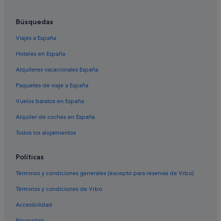
Hoteles con todo incluido en Guardamar del Segura
Búsquedas
Hoteles baratos en Guardamar del Segura
Viajes a España
Hoteles de 5 estrellas en El Moncayo
Hoteles en España
Quesada hoteles
Alquileres vacacionales España
Campings de caravanas en Guardamar del Segura
Residences en Guardamar del Segura
Paquetes de viaje a España
B&B en Guardamar del Segura
Vuelos baratos en España
Hoteles románticos en Guardamar del Segura
Alquiler de coches en España
Hoteles con restaurante en Guardamar del Segura
Todos los alojamientos
Hoteles de 5 estrellas en Guardamar del Segura
Políticas
Hoteles con spa en Guardamar del Segura
Términos y condiciones generales (excepto para reservas de Vrbo)
Chalets en Guardamar del Segura
Hoteles con piscina en Guardamar del Segura
Términos y condiciones de Vrbo
Hoteles históricos en Guardamar del Segura
Accesibilidad
Condominios en Guardamar del Segura
Privacidad