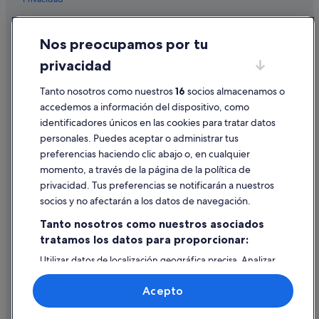
Exe Hotels en Guardamar del Segura
Cookies
Guardamar del Segura hoteles
Nos preocupamos por tu
Condiciones de uso
Melia hoteles en Guardamar del Segura
privacidad
Información legal/contacto
Independent hoteles en Guardamar del Segura
Tanto nosotros como nuestros
16
socios almacenamos o
Pautas sobre el contenido y cómo denunciar contenido
Complejos de pisos en Guardamar del Segura
accedemos a información del dispositivo, como
identificadores únicos en las cookies para tratar datos
Casas rurales en Guardamar del Segura
Ayuda
personales. Puedes aceptar o administrar tus
Campings de caravanas en Quesada
Ayuda
preferencias haciendo clic abajo o, en cualquier
momento, a través de la página de la política de
Cancelar un vuelo
privacidad. Tus preferencias se notificarán a nuestros
Cancelar una reserva de hotel o de un alquiler vacacional
socios y no afectarán a los datos de navegación.
Plazos de reembolso
Tanto nosotros como nuestros asociados
tratamos los datos para proporcionar:
Utilizar un cupón de Expedia
Utilizar datos de localización geográfica precisa. Analizar
Documentos para viajes internacionales
activamente las características del dispositivo para su
identificación. Almacenar la información en un dispositivo
Acepto
y/o acceder a ella. Publicidad y contenido personalizados,
medición de publicidad y contenido, investigación de