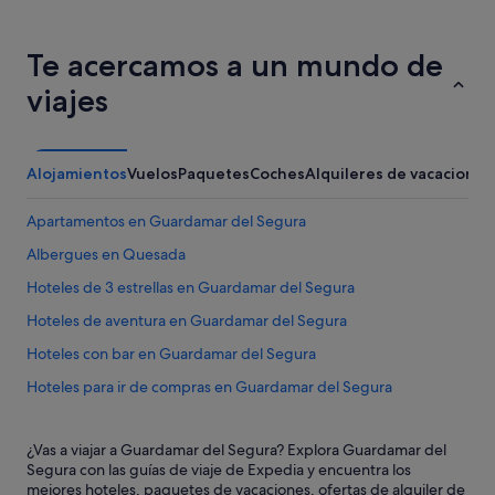
Te acercamos a un mundo de
viajes
Alojamientos
Vuelos
Paquetes
Coches
Alquileres de vacaciones
Apartamentos en Guardamar del Segura
Albergues en Quesada
Hoteles de 3 estrellas en Guardamar del Segura
Hoteles de aventura en Guardamar del Segura
Hoteles con bar en Guardamar del Segura
Hoteles para ir de compras en Guardamar del Segura
Hoteles cerca de Castillo de Guardamar
¿Vas a viajar a Guardamar del Segura? Explora Guardamar del
Hoteles con gimnasio en Guardamar del Segura
Segura con las guías de viaje de Expedia y encuentra los
Pensiones en Guardamar del Segura
mejores hoteles, paquetes de vacaciones, ofertas de alquiler de