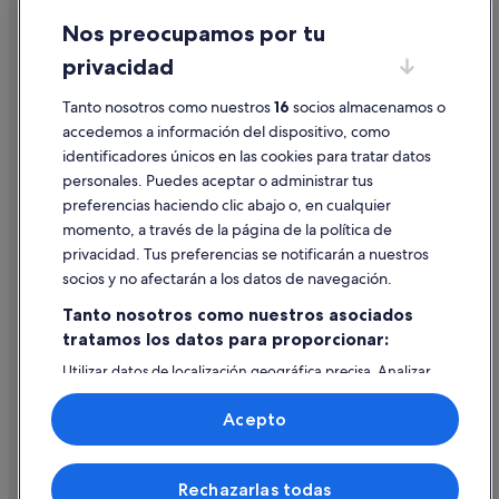
Pensiones en Guardamar del Segura
Nos preocupamos por tu
Condiciones de uso
Complejos turísticos en Quesada
privacidad
Información legal/contacto
Casas rurales en Quesada
Tanto nosotros como nuestros
16
socios almacenamos o
Pautas sobre el contenido y cómo denunciar contenido
Complejos de pisos en Guardamar del Segura
accedemos a información del dispositivo, como
identificadores únicos en las cookies para tratar datos
Hoteles con bar en Guardamar del Segura
Ayuda
personales. Puedes aceptar o administrar tus
Hoteles con gimnasio en Guardamar del Segura
Ayuda
preferencias haciendo clic abajo o, en cualquier
Best Western hoteles en Guardamar del Segura
momento, a través de la página de la política de
Cancelar un vuelo
privacidad. Tus preferencias se notificarán a nuestros
Hoteles con wifi en Guardamar del Segura
Cancelar una reserva de hotel o de un alquiler vacacional
socios y no afectarán a los datos de navegación.
Independent hoteles en Guardamar del Segura
Plazos de reembolso
Tanto nosotros como nuestros asociados
tratamos los datos para proporcionar:
Utilizar un cupón de Expedia
Utilizar datos de localización geográfica precisa. Analizar
Documentos para viajes internacionales
activamente las características del dispositivo para su
identificación. Almacenar la información en un dispositivo
Acepto
y/o acceder a ella. Publicidad y contenido personalizados,
medición de publicidad y contenido, investigación de
audiencia y desarrollo de servicios.
© 2026 Expedia, Inc., una empresa de Expedia Group. Todos los
Rechazarlas todas
Lista de asociados (proveedores)
derechos reservados. Expedia y el logotipo de Expedia son marcas