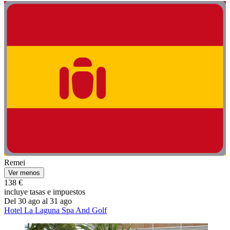
Remei
Ver menos
138 €
incluye tasas e impuestos
Del 30 ago al 31 ago
Hotel La Laguna Spa And Golf