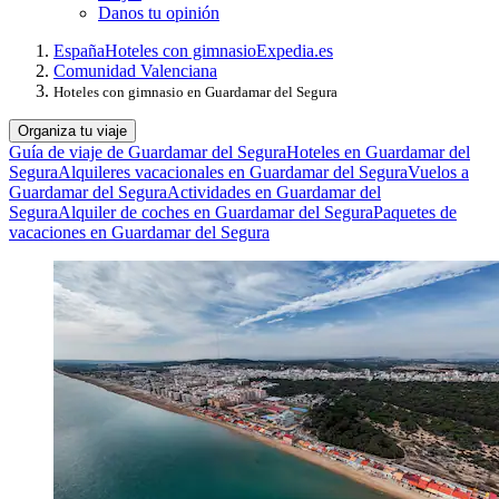
Danos tu opinión
España
Hoteles con gimnasio
Expedia.es
Comunidad Valenciana
Hoteles con gimnasio en Guardamar del Segura
Organiza tu viaje
Guía de viaje de Guardamar del Segura
Hoteles en Guardamar del
Segura
Alquileres vacacionales en Guardamar del Segura
Vuelos a
Guardamar del Segura
Actividades en Guardamar del
Segura
Alquiler de coches en Guardamar del Segura
Paquetes de
vacaciones en Guardamar del Segura