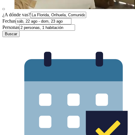
¿A dónde vas?
Fechas
Personas
Buscar