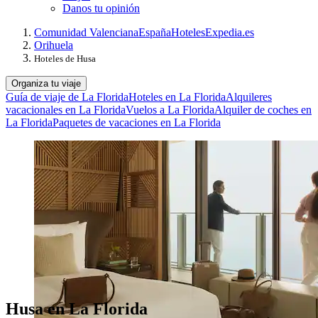
Danos tu opinión
Comunidad Valenciana
España
Hoteles
Expedia.es
Orihuela
Hoteles de Husa
Organiza tu viaje
Guía de viaje de La Florida
Hoteles en La Florida
Alquileres
vacacionales en La Florida
Vuelos a La Florida
Alquiler de coches en
La Florida
Paquetes de vacaciones en La Florida
Husa en La Florida