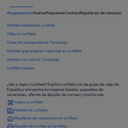
Alojamientos
Vuelos
Paquetes
Coches
Alquileres de vacaciones
Hoteles baratos en La Mata
Villas en La Mata
Casas de huéspedes en Torrevieja
Hoteles que aceptan mascotas en La Mata
Hoteles con wifi en Torrevieja
La Mata hoteles
El Chaparral hoteles
¿Vas a viajar a La Mata? Explora La Mata con las guías de viaje de
Hoteles de lujo en Torrevieja
Expedia y encuentra los mejores hoteles, paquetes de
Apartoteles en Guardamar del Segura
vacaciones, ofertas de alquiler de coches y mucho más.
Vuelos a La Mata
Hoteles cerca de Habaneras Centro Comercial
Hoteles en La Mata
Hoteles boutique en Torrevieja
Alquileres de vacaciones en La Mata
Hoteles cerca de Parque acuático Aquopolis Torrevieja
Alquiler de coches en La Mata