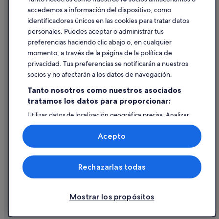
accedemos a información del dispositivo, como
identificadores únicos en las cookies para tratar datos
Ayuda
personales. Puedes aceptar o administrar tus
Ayuda
preferencias haciendo clic abajo o, en cualquier
momento, a través de la página de la política de
Cancelar un vuelo
privacidad. Tus preferencias se notificarán a nuestros
Cancelar una reserva de hotel o de un alquiler vacacional
socios y no afectarán a los datos de navegación.
Plazos de reembolso
Tanto nosotros como nuestros asociados
tratamos los datos para proporcionar:
Utilizar un cupón de Expedia
Utilizar datos de localización geográfica precisa. Analizar
Documentos para viajes internacionales
activamente las características del dispositivo para su
identificación. Almacenar la información en un dispositivo
Acepto
y/o acceder a ella. Publicidad y contenido personalizados,
medición de publicidad y contenido, investigación de
audiencia y desarrollo de servicios.
© 2026 Expedia, Inc., una empresa de Expedia Group. Todos los
Rechazarlas todas
Lista de asociados (proveedores)
derechos reservados. Expedia y el logotipo de Expedia son marcas
comerciales o marcas comerciales registradas de Expedia, Inc.
Vacationspot, S.L., Agencia de Viajes, I-AV-0000631.3.
Mostrar los propósitos