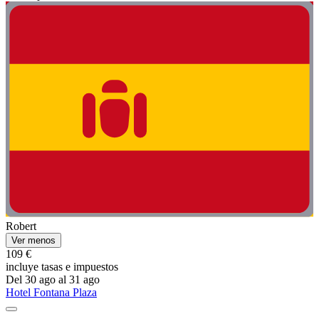
Robert
Ver menos
109 €
incluye tasas e impuestos
Del 30 ago al 31 ago
Hotel Fontana Plaza