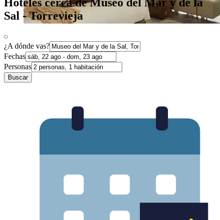
Hoteles cerca de Museo del Mar y de la
Sal - Torrevieja
¿A dónde vas?
Fechas
Personas
Buscar