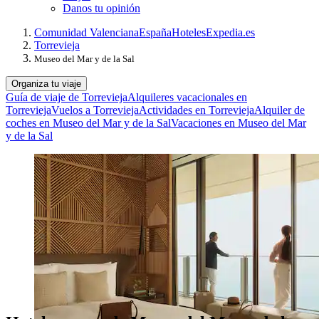
Danos tu opinión
Comunidad Valenciana
España
Hoteles
Expedia.es
Torrevieja
Museo del Mar y de la Sal
Organiza tu viaje
Guía de viaje de Torrevieja
Alquileres vacacionales en
Torrevieja
Vuelos a Torrevieja
Actividades en Torrevieja
Alquiler de
coches en Museo del Mar y de la Sal
Vacaciones en Museo del Mar
y de la Sal