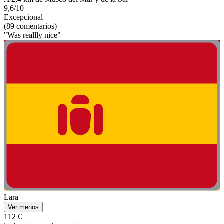
9,6/10
Excepcional
(89 comentarios)
"Was reallly nice"
Lara
Ver menos
112 €