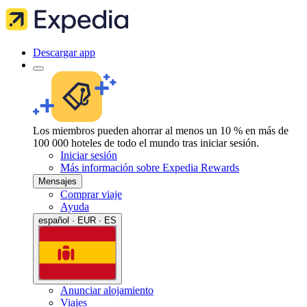
Descargar app
Los miembros pueden ahorrar al menos un 10 % en más de
100 000 hoteles de todo el mundo tras iniciar sesión.
Iniciar sesión
Más información sobre Expedia Rewards
Mensajes
Comprar viaje
Ayuda
español · EUR · ES
Anunciar alojamiento
Viajes