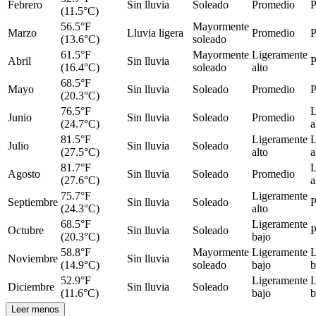
Febrero
Sin lluvia
Soleado
Promedio
P
(11.5°C)
56.5°F
Mayormente
Marzo
Lluvia ligera
Promedio
P
(13.6°C)
soleado
61.5°F
Mayormente
Ligeramente
Abril
Sin lluvia
P
(16.4°C)
soleado
alto
68.5°F
Mayo
Sin lluvia
Soleado
Promedio
P
(20.3°C)
76.5°F
L
Junio
Sin lluvia
Soleado
Promedio
(24.7°C)
a
81.5°F
Ligeramente
L
Julio
Sin lluvia
Soleado
(27.5°C)
alto
a
81.7°F
L
Agosto
Sin lluvia
Soleado
Promedio
(27.6°C)
a
75.7°F
Ligeramente
Septiembre
Sin lluvia
Soleado
P
(24.3°C)
alto
68.5°F
Ligeramente
Octubre
Sin lluvia
Soleado
P
(20.3°C)
bajo
58.8°F
Mayormente
Ligeramente
L
Noviembre
Sin lluvia
(14.9°C)
soleado
bajo
b
52.9°F
Ligeramente
L
Diciembre
Sin lluvia
Soleado
(11.6°C)
bajo
b
Leer menos