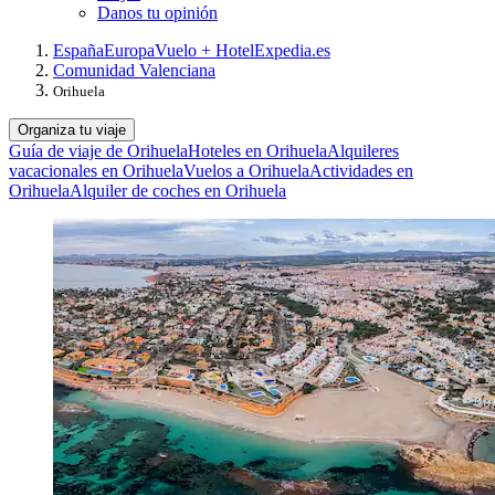
Danos tu opinión
España
Europa
Vuelo + Hotel
Expedia.es
Comunidad Valenciana
Orihuela
Organiza tu viaje
Guía de viaje de Orihuela
Hoteles en Orihuela
Alquileres
vacacionales en Orihuela
Vuelos a Orihuela
Actividades en
Orihuela
Alquiler de coches en Orihuela