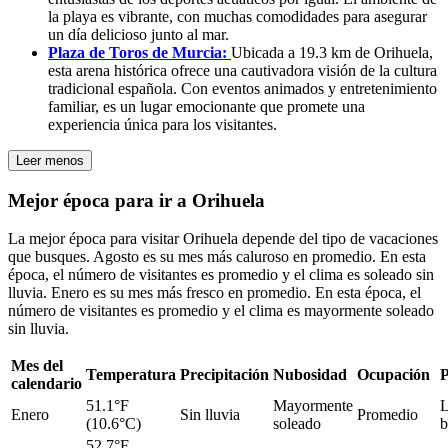
la playa es vibrante, con muchas comodidades para asegurar
un día delicioso junto al mar.
Plaza de Toros de Murcia:
Ubicada a 19.3 km de Orihuela,
esta arena histórica ofrece una cautivadora visión de la cultura
tradicional española. Con eventos animados y entretenimiento
familiar, es un lugar emocionante que promete una
experiencia única para los visitantes.
Leer menos
Mejor época para ir a Orihuela
La mejor época para visitar Orihuela depende del tipo de vacaciones
que busques. Agosto es su mes más caluroso en promedio. En esta
época, el número de visitantes es promedio y el clima es soleado sin
lluvia. Enero es su mes más fresco en promedio. En esta época, el
número de visitantes es promedio y el clima es mayormente soleado
sin lluvia.
Mes del
Temperatura
Precipitación
Nubosidad
Ocupación
P
calendario
51.1°F
Mayormente
L
Enero
Sin lluvia
Promedio
(10.6°C)
soleado
b
52.7°F