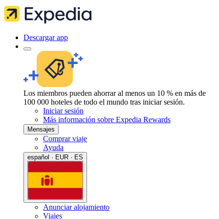
Descargar app
Los miembros pueden ahorrar al menos un 10 % en más de
100 000 hoteles de todo el mundo tras iniciar sesión.
Iniciar sesión
Más información sobre Expedia Rewards
Mensajes
Comprar viaje
Ayuda
español · EUR · ES
Anunciar alojamiento
Viajes