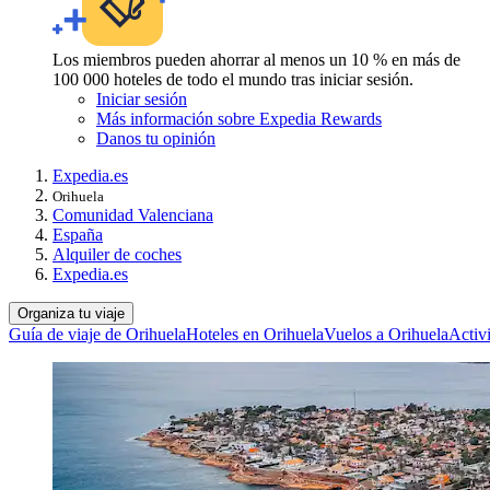
Los miembros pueden ahorrar al menos un 10 % en más de
100 000 hoteles de todo el mundo tras iniciar sesión.
Iniciar sesión
Más información sobre Expedia Rewards
Danos tu opinión
Expedia.es
Orihuela
Comunidad Valenciana
España
Alquiler de coches
Expedia.es
Organiza tu viaje
Guía de viaje de Orihuela
Hoteles en Orihuela
Vuelos a Orihuela
Activ