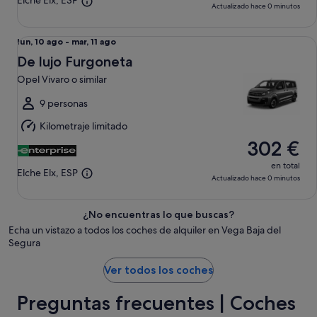
Elche Elx, ESP
Actualizado hace 0 minutos
De lujo Furgoneta Opel Vivaro o similar
Del
lun, 10 ago - mar, 11 ago
lun,
De lujo Furgoneta
10
Opel Vivaro o similar
ago
al
9 personas
mar,
Kilometraje limitado
11
302 €
ago
en total
Elche Elx, ESP
Actualizado hace 0 minutos
¿No encuentras lo que buscas?
Echa un vistazo a todos los coches de alquiler en Vega Baja del
Segura
Ver todos los coches
Preguntas frecuentes | Coches