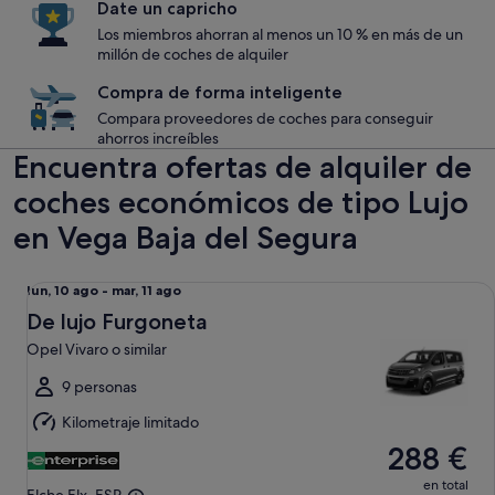
Date un capricho
Los miembros ahorran al menos un 10 % en más de un
millón de coches de alquiler
Compra de forma inteligente
Compara proveedores de coches para conseguir
ahorros increíbles
Encuentra ofertas de alquiler de
coches económicos de tipo Lujo
en Vega Baja del Segura
De lujo Furgoneta Opel Vivaro o similar
Del
lun, 10 ago - mar, 11 ago
lun,
De lujo Furgoneta
10
Opel Vivaro o similar
ago
al
9 personas
mar,
Kilometraje limitado
11
288 €
ago
en total