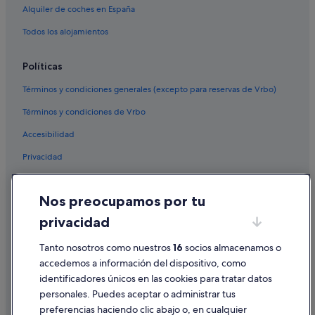
Alquiler de coches en España
Todos los alojamientos
Políticas
Términos y condiciones generales (excepto para reservas de Vrbo)
Términos y condiciones de Vrbo
Accesibilidad
Privacidad
Cookies
Nos preocupamos por tu
Condiciones de uso
privacidad
Información legal/contacto
Tanto nosotros como nuestros
16
socios almacenamos o
Pautas sobre el contenido y cómo denunciar contenido
accedemos a información del dispositivo, como
identificadores únicos en las cookies para tratar datos
Ayuda
personales. Puedes aceptar o administrar tus
Ayuda
preferencias haciendo clic abajo o, en cualquier